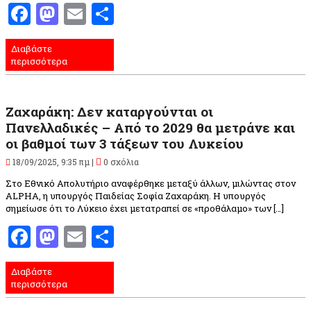
Facebook
Mastodon
Email
Μοιραστείτε
Διαβάστε
περισσότερα
Ζαχαράκη: Δεν καταργούνται οι
Πανελλαδικές – Από το 2029 θα μετράνε και
οι βαθμοί των 3 τάξεων του Λυκείου
18/09/2025, 9:35 πμ |
0 σχόλια
Στο Εθνικό Απολυτήριο αναφέρθηκε μεταξύ άλλων, μιλώντας στον
ALPHA, η υπουργός Παιδείας Σοφία Ζαχαράκη. Η υπουργός
σημείωσε ότι το Λύκειο έχει μετατραπεί σε «προθάλαμο» των […]
Facebook
Mastodon
Email
Μοιραστείτε
Διαβάστε
περισσότερα