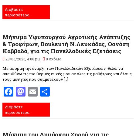
Διαβάστε
περισσότερα
Μήνυμα Υφυπουργού Αγροτικής Ανάπτυξης
& Τροφίμων, Βουλευτή Ν.Λευκάδας, Θανάση
Καββαδά, για τις Πανελλαδικές Εξετάσεις
28/05/2026, 4:06 μμ |
0 σχόλια
Με αφορμή την έναρξη των Πανελλαδικών Εξετάσεων, θέλω να
απευθύνω τις πιο θερμές ευχές μου σε όλες τις μαθήτριες και όλους
τους μαθητές που συμμετέχουν […]
Facebook
Mastodon
Email
Μοιραστείτε
Διαβάστε
περισσότερα
Μήνυμα του Δημάρχου Ζηρού για τις