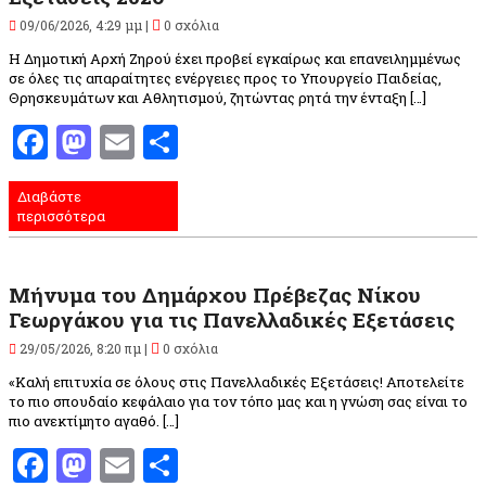
09/06/2026, 4:29 μμ |
0 σχόλια
Η Δημοτική Αρχή Ζηρού έχει προβεί εγκαίρως και επανειλημμένως
σε όλες τις απαραίτητες ενέργειες προς το Υπουργείο Παιδείας,
Θρησκευμάτων και Αθλητισμού, ζητώντας ρητά την ένταξη […]
Facebook
Mastodon
Email
Μοιραστείτε
Διαβάστε
περισσότερα
Μήνυμα του Δημάρχου Πρέβεζας Νίκου
Γεωργάκου για τις Πανελλαδικές Εξετάσεις
29/05/2026, 8:20 πμ |
0 σχόλια
«Καλή επιτυχία σε όλους στις Πανελλαδικές Εξετάσεις! Αποτελείτε
το πιο σπουδαίο κεφάλαιο για τον τόπο μας και η γνώση σας είναι το
πιο ανεκτίμητο αγαθό. […]
Facebook
Mastodon
Email
Μοιραστείτε