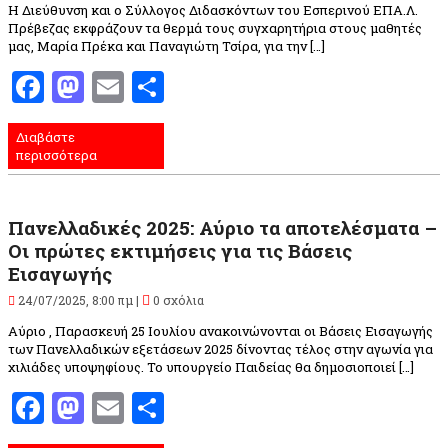
Η Διεύθυνση και ο Σύλλογος Διδασκόντων του Εσπερινού ΕΠΑ.Λ.
Πρέβεζας εκφράζουν τα θερμά τους συγχαρητήρια στους μαθητές
μας, Μαρία Πρέκα και Παναγιώτη Τσίρα, για την […]
Facebook
Mastodon
Email
Μοιραστείτε
Διαβάστε
περισσότερα
Πανελλαδικές 2025: Αύριο τα αποτελέσματα –
Οι πρώτες εκτιμήσεις για τις Βάσεις
Εισαγωγής
24/07/2025, 8:00 πμ |
0 σχόλια
Αύριο , Παρασκευή 25 Ιουλίου ανακοινώνονται οι Βάσεις Εισαγωγής
των Πανελλαδικών εξετάσεων 2025 δίνοντας τέλος στην αγωνία για
χιλιάδες υποψηφίους. Το υπουργείο Παιδείας θα δημοσιοποιεί […]
Facebook
Mastodon
Email
Μοιραστείτε