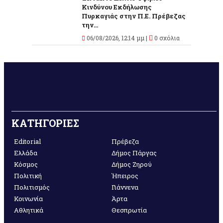
Κινδύνου Εκδήλωσης
Πυρκαγιάς στην Π.Ε. Πρέβεζας
την...
06/08/2026, 12:14 μμ |
0 σχόλια
ΚΑΤΗΓΟΡΙΕΣ
Editorial
Πρέβεζα
Ελλάδα
Δήμος Πάργας
Κόσμος
Δήμος Ζηρού
Πολιτική
Ήπειρος
Πολιτισμός
Γιάννενα
Κοινωνία
Άρτα
Αθλητικά
Θεσπρωτία