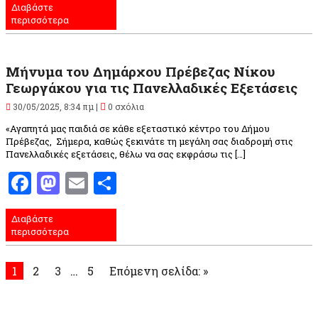
Διαβάστε
περισσότερα
Μήνυμα του Δημάρχου Πρέβεζας Νίκου
Γεωργάκου για τις Πανελλαδικές Εξετάσεις
30/05/2025, 8:34 πμ |
0 σχόλια
«Αγαπητά μας παιδιά σε κάθε εξεταστικό κέντρο του Δήμου
Πρέβεζας, Σήμερα, καθώς ξεκινάτε τη μεγάλη σας διαδρομή στις
Πανελλαδικές εξετάσεις, θέλω να σας εκφράσω τις […]
Facebook
Mastodon
Email
Μοιραστείτε
Διαβάστε
περισσότερα
1
2
3
…
5
Επόμενη σελίδα: »