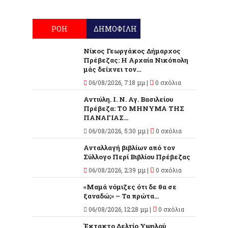
ΡΟΗ
ΔΗΜΟΦΙΛΗ
Νίκος Γεωργάκος Δήμαρχος
Πρέβεζας: Η Αρχαία Νικόπολη
μάς δείχνει τον...
06/08/2026, 7:18 μμ |
0 σχόλια
Αντιύλη. Ι. Ν. Αγ. Βασιλείου
Πρέβεζα: ΤΟ ΜΗΝΥΜΑ ΤΗΣ
ΠΑΝΑΓΙΑΣ...
06/08/2026, 5:30 μμ |
0 σχόλια
Ανταλλαγή βιβλίων από τον
Σύλλογο Περί Βιβλίου Πρέβεζας
06/08/2026, 2:39 μμ |
0 σχόλια
«Μαμά νόμιζες ότι δε θα σε
ξαναδώ;» – Τα πρώτα...
06/08/2026, 12:28 μμ |
0 σχόλια
Έκτακτο Δελτίο Υψηλού