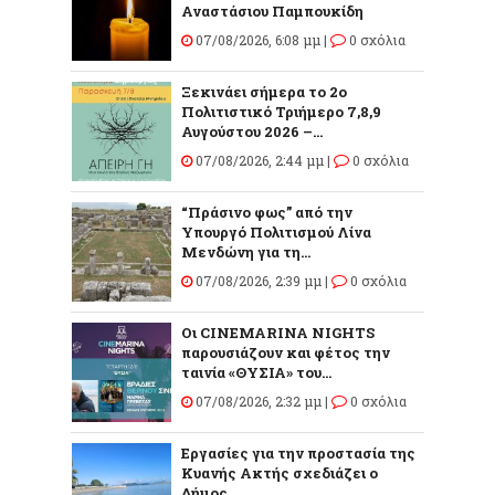
Αναστάσιου Παμπουκίδη
07/08/2026, 6:08 μμ |
0 σχόλια
Ξεκινάει σήμερα το 2ο
Πολιτιστικό Τριήμερο 7,8,9
Αυγούστου 2026 –...
07/08/2026, 2:44 μμ |
0 σχόλια
“Πράσινο φως” από την
Υπουργό Πολιτισμού Λίνα
Μενδώνη για τη...
07/08/2026, 2:39 μμ |
0 σχόλια
Οι CINEMARINA NIGHTS
παρουσιάζουν και φέτος την
ταινία «ΘΥΣΙΑ» του...
07/08/2026, 2:32 μμ |
0 σχόλια
Εργασίες για την προστασία της
Κυανής Ακτής σχεδιάζει ο
Δήμος...