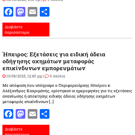
Facebook
Mastodon
Email
Μοιραστείτε
Διαβάστε
περισσότερα
Ήπειρος: Εξετάσεις για ειδική άδεια
οδήγησης οχημάτων μεταφοράς
επικίνδυνων εμπορευμάτων
13/08/2025, 12:45 μμ |
0 σχόλια
Με απόφαση που υπέγραψε ο Περιφερειάρχης Ηπείρου κ.
Αλέξανδρος Καχριμάνης, ορίστηκαν οι ημερομηνίες για τις εξετάσεις
ανανέωσης ή απόκτησης ειδικής άδειας οδήγησης οχημάτων
μεταφοράς επικίνδυνων […]
Facebook
Mastodon
Email
Μοιραστείτε
Διαβάστε
περισσότερα