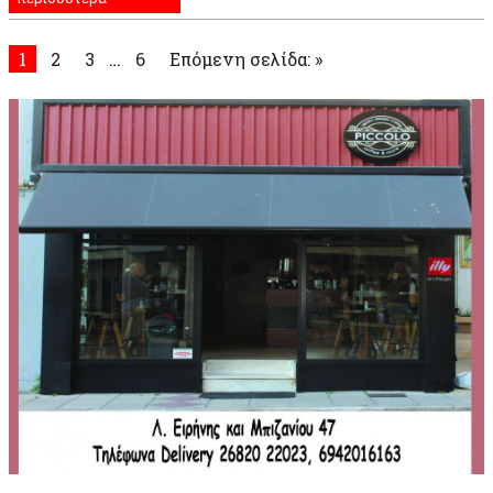
1
2
3
…
6
Επόμενη σελίδα: »