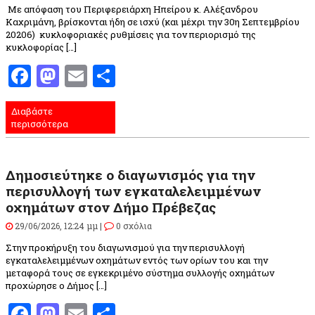
Με απόφαση του Περιφερειάρχη Ηπείρου κ. Αλέξανδρου
Καχριμάνη, βρίσκονται ήδη σε ισχύ (και μέχρι την 30η Σεπτεμβρίου
20206) κυκλοφοριακές ρυθμίσεις για τον περιορισμό της
κυκλοφορίας […]
Facebook
Mastodon
Email
Μοιραστείτε
Διαβάστε
περισσότερα
Δημοσιεύτηκε ο διαγωνισμός για την
περισυλλογή των εγκαταλελειμμένων
οχημάτων στον Δήμο Πρέβεζας
29/06/2026, 12:24 μμ |
0 σχόλια
Στην προκήρυξη του διαγωνισμού για την περισυλλογή
εγκαταλελειμμένων οχημάτων εντός των ορίων του και την
μεταφορά τους σε εγκεκριμένο σύστημα συλλογής οχημάτων
προχώρησε ο Δήμος […]
Facebook
Mastodon
Email
Μοιραστείτε