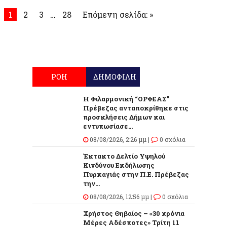
1
2
3
…
28
Επόμενη σελίδα: »
ΡΟΗ
ΔΗΜΟΦΙΛΗ
Η Φιλαρμονική “ΟΡΦΕΑΣ”
Πρέβεζας ανταποκρίθηκε στις
προσκλήσεις Δήμων και
εντυπωσίασε...
08/08/2026, 2:26 μμ |
0 σχόλια
Έκτακτο Δελτίο Υψηλού
Κινδύνου Εκδήλωσης
Πυρκαγιάς στην Π.Ε. Πρέβεζας
την...
08/08/2026, 12:56 μμ |
0 σχόλια
Χρήστος Θηβαίος – «30 χρόνια
Μέρες Αδέσποτες» Τρίτη 11