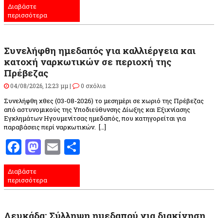
Διαβάστε
περισσότερα
Συνελήφθη ημεδαπός για καλλιέργεια και
κατοχή ναρκωτικών σε περιοχή της
Πρέβεζας
04/08/2026, 12:23 μμ |
0 σχόλια
Συνελήφθη χθες (03-08-2026) το μεσημέρι σε χωριό της Πρέβεζας
από αστυνομικούς της Υποδιεύθυνσης Δίωξης και Εξιχνίασης
Εγκλημάτων Ηγουμενίτσας ημεδαπός, που κατηγορείται για
παραβάσεις περί ναρκωτικών. […]
Facebook
Mastodon
Email
Μοιραστείτε
Διαβάστε
περισσότερα
Λευκάδα: Σύλληψη ημεδαπού για διακίνηση