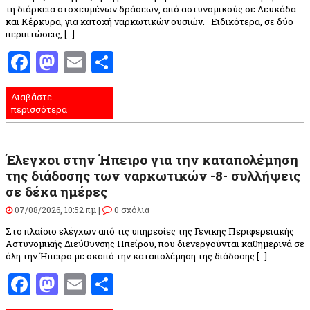
τη διάρκεια στοχευμένων δράσεων, από αστυνομικούς σε Λευκάδα
και Κέρκυρα, για κατοχή ναρκωτικών ουσιών. Ειδικότερα, σε δύο
περιπτώσεις, […]
Facebook
Mastodon
Email
Μοιραστείτε
Διαβάστε
περισσότερα
Έλεγχοι στην Ήπειρο για την καταπολέμηση
της διάδοσης των ναρκωτικών -8- συλλήψεις
σε δέκα ημέρες
07/08/2026, 10:52 πμ |
0 σχόλια
Στο πλαίσιο ελέγχων από τις υπηρεσίες της Γενικής Περιφερειακής
Αστυνομικής Διεύθυνσης Ηπείρου, που διενεργούνται καθημερινά σε
όλη την Ήπειρο με σκοπό την καταπολέμηση της διάδοσης […]
Facebook
Mastodon
Email
Μοιραστείτε