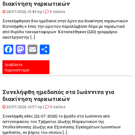
διακίνηση ναρκωτικών
26/07/2026, 10:45 πμ |
0 σχόλια
Συνελήφθησαν δύο ημεδαποί στην Άρτα για διακίνηση ναρκωτικών
Κατελήφθη ο ένας την ώρα που παραλάμβανε δέμα με ναρκωτικά
από θυρίδα ταχυμεταφορών Κατασχέθηκαν (220) γραμμάρια
ακατέργαστης […]
Facebook
Mastodon
Email
Μοιραστείτε
Διαβάστε
περισσότερα
Συνελήφθη ημεδαπός στα Ιωάννινα για
διακίνηση ναρκωτικών
23/07/2026, 10:57 πμ |
0 σχόλια
Συνελήφθη χθες (22-07-2026) το βράδυ στα Ιωάννινα από
αστυνομικούς του Τμήματος Δίωξης Ναρκωτικών της
Υποδιεύθυνσης Δίωξης και Εξιχνίασης Εγκλημάτων Ιωαννίνων
ημεδαπός, σε βάρος του οποίου […]