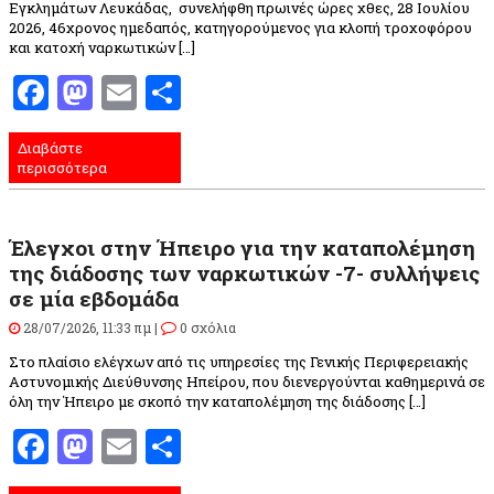
Εγκλημάτων Λευκάδας, συνελήφθη πρωινές ώρες χθες, 28 Ιουλίου
2026, 46χρονος ημεδαπός, κατηγορούμενος για κλοπή τροχοφόρου
και κατοχή ναρκωτικών […]
Facebook
Mastodon
Email
Μοιραστείτε
Διαβάστε
περισσότερα
Έλεγχοι στην Ήπειρο για την καταπολέμηση
της διάδοσης των ναρκωτικών -7- συλλήψεις
σε μία εβδομάδα
28/07/2026, 11:33 πμ |
0 σχόλια
Στο πλαίσιο ελέγχων από τις υπηρεσίες της Γενικής Περιφερειακής
Αστυνομικής Διεύθυνσης Ηπείρου, που διενεργούνται καθημερινά σε
όλη την Ήπειρο με σκοπό την καταπολέμηση της διάδοσης […]
Facebook
Mastodon
Email
Μοιραστείτε