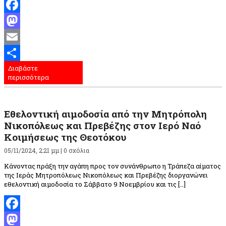
Facebook
Mastodon
Email
Διαβάστε
Μοιραστείτε
περισσότερα
Εθελοντική αιμοδοσία από την Μητρόπολη
Νικοπόλεως και Πρεβέζης στον Ιερό Ναό
Κοιμήσεως της Θεοτόκου
05/11/2024, 2:21 μμ |
0 σχόλια
Κάνοντας πράξη την αγάπη προς τον συνάνθρωπο η Τράπεζα αίματος
της Ιεράς Μητροπόλεως Νικοπόλεως και Πρεβέζης διοργανώνει
εθελοντική αιμοδοσία το Σάββατο 9 Νοεμβρίου και τις […]
Facebook