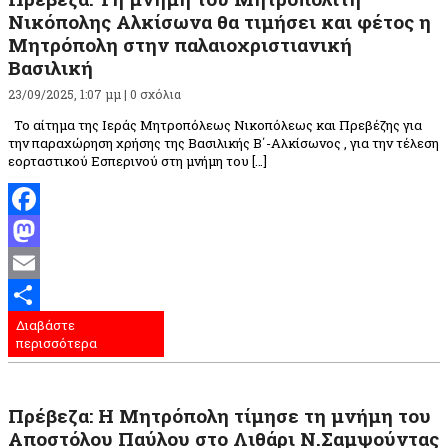
Νικόπολης Αλκίσωνα θα τιμήσει και φέτος η
Μητρόπολη στην παλαιοχριστιανική
Βασιλική
23/09/2025, 1:07 μμ |
0 σχόλια
Το αίτημα της Ιεράς Μητροπόλεως Νικοπόλεως και Πρεβέζης για
την παραχώρηση χρήσης της Βασιλικής Β΄-Αλκίσωνος , για την τέλεση
εορταστικού Εσπερινού στη μνήμη του […]
Facebook
Mastodon
Email
Διαβάστε
Μοιραστείτε
περισσότερα
Πρέβεζα: Η Μητρόπολη τίμησε τη μνήμη του
Αποστόλου Παύλου στο Λιθάρι Ν.Σαμψούντας