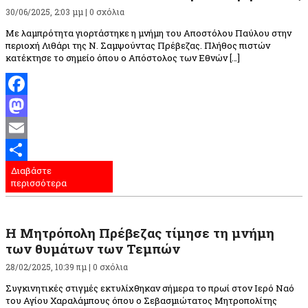
30/06/2025, 2:03 μμ |
0 σχόλια
Με λαμπρότητα γιορτάστηκε η μνήμη του Αποστόλου Παύλου στην
περιοχή Λιθάρι της Ν. Σαμψούντας Πρέβεζας. Πλήθος πιστών
κατέκτησε το σημείο όπου ο Απόστολος των Εθνών […]
Facebook
Mastodon
Email
Διαβάστε
Μοιραστείτε
περισσότερα
Η Μητρόπολη Πρέβεζας τίμησε τη μνήμη
των θυμάτων των Τεμπών
28/02/2025, 10:39 πμ |
0 σχόλια
Συγκινητικές στιγμές εκτυλίχθηκαν σήμερα το πρωί στον Ιερό Ναό
του Αγίου Χαραλάμπους όπου ο Σεβασμιώτατος Μητροπολίτης