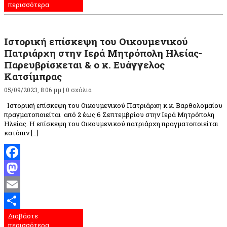
περισσότερα
Ιστορική επίσκεψη του Οικουμενικού
Πατριάρχη στην Ιερά Μητρόπολη Ηλείας-
Παρευβρίσκεται & ο κ. Ευάγγελος
Κατσίμπρας
05/09/2023, 8:06 μμ |
0 σχόλια
Ιστορική επίσκεψη του Οικουμενικού Πατριάρχη κ.κ. Βαρθολομαίου
πραγματοποιείται από 2 έως 6 Σεπτεμβρίου στην Ιερά Μητρόπολη
Ηλείας. Η επίσκεψη του Οικουμενικού πατριάρχη πραγματοποιείται
κατόπιν […]
Facebook
Mastodon
Email
Διαβάστε
Μοιραστείτε
περισσότερα