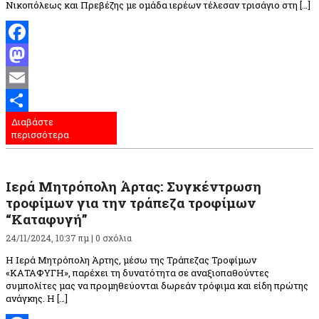
Νικοπόλεως και Πρεβέζης με ομάδα ιερέων τέλεσαν τρισάγιο στη […]
Facebook
Mastodon
Email
Διαβάστε
Μοιραστείτε
περισσότερα
Ιερά Μητρόπολη Άρτας: Συγκέντρωση
τροφίμων για την τράπεζα τροφίμων
“Καταφυγή”
24/11/2024, 10:37 πμ |
0 σχόλια
Η Ιερά Μητρόπολη Άρτης, μέσω της Τράπεζας Τροφίμων
«ΚΑΤΑΦΥΓΗ», παρέχει τη δυνατότητα σε αναξιοπαθούντες
συμπολίτες μας να προμηθεύονται δωρεάν τρόφιμα και είδη πρώτης
ανάγκης. Η […]