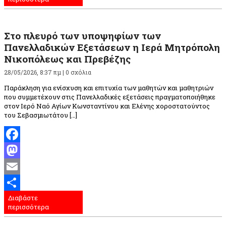
Στο πλευρό των υποψηφίων των
Πανελλαδικών Εξετάσεων η Ιερά Μητρόπολη
Νικοπόλεως και Πρεβέζης
28/05/2026, 8:37 πμ |
0 σχόλια
Παράκληση για ενίσχυση και επιτυχία των μαθητών και μαθητριών
που συμμετέχουν στις Πανελλαδικές εξετάσεις πραγματοποιήθηκε
στον Ιερό Ναό Αγίων Κωνσταντίνου και Ελένης χοροστατούντος
του Σεβασμιωτάτου […]
Facebook
Mastodon
Email
Διαβάστε
Μοιραστείτε
περισσότερα