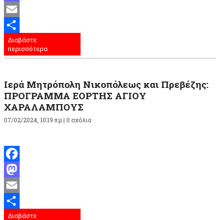
Mastodon
Email
Διαβάστε
Μοιραστείτε
περισσότερα
Ιερά Μητρόπολη Νικοπόλεως και Πρεβέζης:
ΠΡΟΓΡΑΜΜΑ ΕΟΡΤΗΣ ΑΓΙΟΥ
ΧΑΡΑΛΑΜΠΟΥΣ
07/02/2024, 10:19 πμ |
0 σχόλια
Facebook
Mastodon
Email
Διαβάστε
Μοιραστείτε