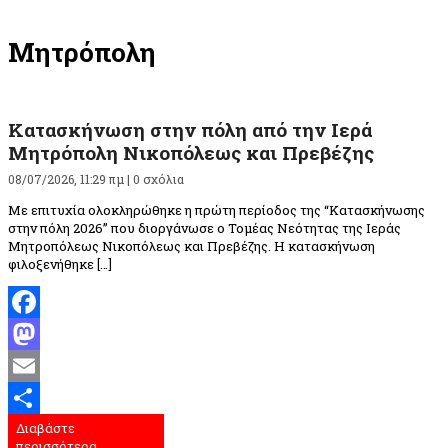
Μητρόπολη
Κατασκήνωση στην πόλη από την Ιερά
Μητρόπολη Νικοπόλεως και Πρεβέζης
08/07/2026, 11:29 πμ |
0 σχόλια
Με επιτυχία ολοκληρώθηκε η πρώτη περίοδος της “Κατασκήνωσης
στην πόλη 2026” που διοργάνωσε ο Τομέας Νεότητας της Ιεράς
Μητροπόλεως Νικοπόλεως και Πρεβέζης. Η κατασκήνωση
φιλοξενήθηκε […]
Facebook
Mastodon
Email
Διαβάστε
Μοιραστείτε
περισσότερα