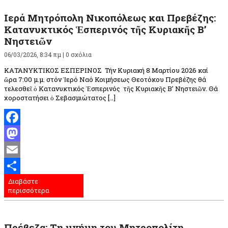
Ιερά Μητρόπολη Νικοπόλεως και Πρεβέζης:
Κατανυκτικός Ἑσπερινός τῆς Κυριακῆς Β’
Νηστειῶν
06/03/2026, 8:34 πμ |
0 σχόλια
ΚΑΤΑΝΥΚΤΙΚΟΣ ΕΣΠΕΡΙΝΟΣ Τήν Κυριακή 8 Μαρτίου 2026 καί
ὥρα 7:00 μ.μ. στόν Ἱερό Ναό Κοιμήσεως Θεοτόκου Πρεβέζης θά
τελεσθεῖ ὁ Κατανυκτικός Ἑσπερινός τῆς Κυριακῆς Β’ Νηστειῶν. Θά
χοροστατήσει ὁ Σεβασμιώτατος […]
Facebook
Mastodon
Email
Διαβάστε
Μοιραστείτε
περισσότερα
Πρέβεζα: Τη μνήμη του Μητροπολίτη