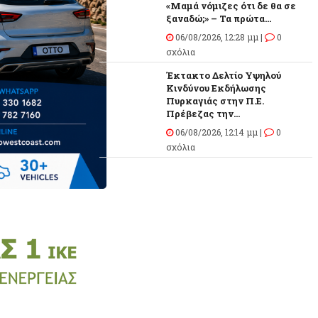
«Μαμά νόμιζες ότι δε θα σε
ξαναδώ;» – Τα πρώτα...
06/08/2026, 12:28 μμ |
0
σχόλια
Έκτακτο Δελτίο Υψηλού
Κινδύνου Εκδήλωσης
Πυρκαγιάς στην Π.Ε.
Πρέβεζας την...
06/08/2026, 12:14 μμ |
0
σχόλια