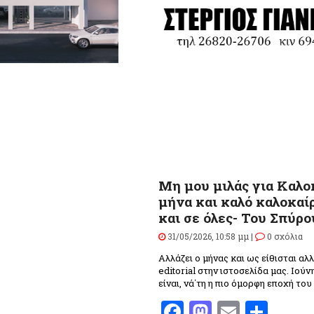
Μη μου μιλάς για Καλο
μήνα και καλό καλοκαίρ
και σε όλες- Του Σπύρ
31/05/2026, 10:58 μμ |
0 σχόλια
Αλλάζει ο μήνας και ως είθισται αλ
editorial στην ιστοσελίδα μας. Ιού
είναι, νά΄τη η πιο όμορφη εποχή του
Facebook
Mastodo
Email
Μοι