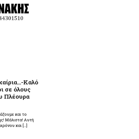
καίρια…-Καλό
ι σε όλους
ου Πλέουρα
λάζουμε και το
νης! Μάλιστα! Αυτή
 χρόνου και […]
n
ραστείτε