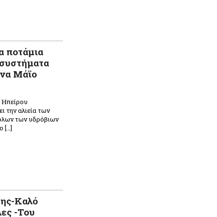
α ποτάμια
κοσυστήματα
ήνα Μάϊο
 Ηπείρου
 την αλιεία των
 όλων των υδρόβιων
 […]
n
ραστείτε
της-Καλό
λες -Του