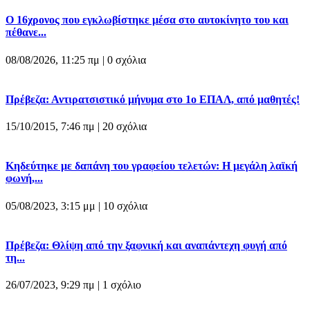
O 16χρονος που εγκλωβίστηκε μέσα στο αυτοκίνητο του και
πέθανε...
08/08/2026, 11:25 πμ |
0 σχόλια
Πρέβεζα: Αντιρατσιστικό μήνυμα στο 1ο ΕΠΑΛ, από μαθητές!
15/10/2015, 7:46 πμ |
20 σχόλια
Κηδεύτηκε με δαπάνη του γραφείου τελετών: Η μεγάλη λαϊκή
φωνή,...
05/08/2023, 3:15 μμ |
10 σχόλια
Πρέβεζα: Θλίψη από την ξαφνική και αναπάντεχη φυγή από
τη...
26/07/2023, 9:29 πμ |
1 σχόλιο