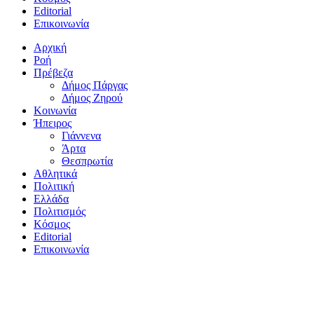
Editorial
Επικοινωνία
Αρχική
Ροή
Πρέβεζα
Δήμος Πάργας
Δήμος Ζηρού
Κοινωνία
Ήπειρος
Γιάννενα
Άρτα
Θεσπρωτία
Αθλητικά
Πολιτική
Ελλάδα
Πολιτισμός
Κόσμος
Editorial
Επικοινωνία