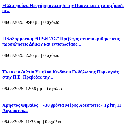
Η Σταυρούλα Θεοχάρη αγάπησε την Πάργα και τη διαφήμισε
σε...
08/08/2026, 9:40 μμ |
0 σχόλια
Η Φιλαρμονική “ΟΡΦΕΑΣ” Πρέβεζας ανταποκρίθηκε στις
προσκλήσεις Δήμων και εντυπωσίασε...
08/08/2026, 2:26 μμ |
0 σχόλια
Έκτακτο Δελτίο Υψηλού Κινδύνου Εκδήλωσης Πυρκαγιάς
στην Π.Ε. Πρέβεζας την...
08/08/2026, 12:56 μμ |
0 σχόλια
Χρήστος Θηβαίος – «30 χρόνια Μέρες Αδέσποτες» Τρίτη 11
Αυγούστου...
08/08/2026, 11:35 πμ |
0 σχόλια