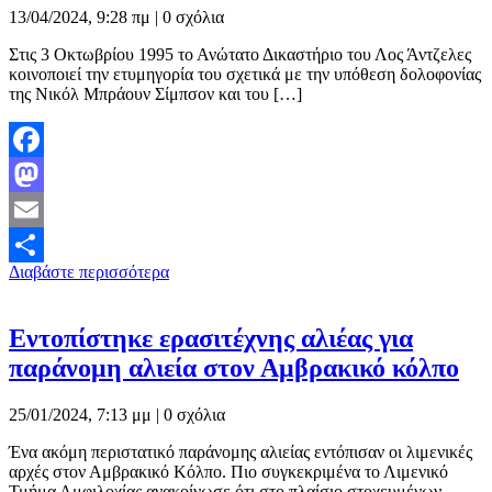
13/04/2024, 9:28 πμ |
0 σχόλια
Στις 3 Οκτωβρίου 1995 το Ανώτατο Δικαστήριο του Λος Άντζελες
κοινοποιεί την ετυμηγορία του σχετικά με την υπόθεση δολοφονίας
της Νικόλ Μπράουν Σίμπσον και του […]
Facebook
Mastodon
Email
Διαβάστε περισσότερα
Μοιραστείτε
Εντοπίστηκε ερασιτέχνης αλιέας για
παράνομη αλιεία στον Αμβρακικό κόλπο
25/01/2024, 7:13 μμ |
0 σχόλια
Ένα ακόμη περιστατικό παράνομης αλιείας εντόπισαν οι λιμενικές
αρχές στον Αμβρακικό Κόλπο. Πιο συγκεκριμένα το Λιμενικό
Τμήμα Αμφιλοχίας ανακοίνωσε ότι στο πλαίσιο στοχευμένων