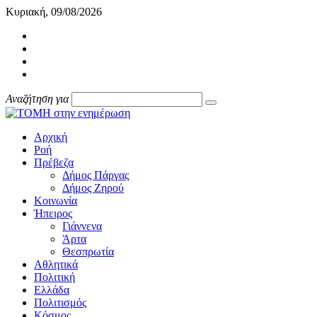
Κυριακή, 09/08/2026
Αναζήτηση για
Αρχική
Ροή
Πρέβεζα
Δήμος Πάργας
Δήμος Ζηρού
Κοινωνία
Ήπειρος
Γιάννενα
Άρτα
Θεσπρωτία
Αθλητικά
Πολιτική
Ελλάδα
Πολιτισμός
Κόσμος