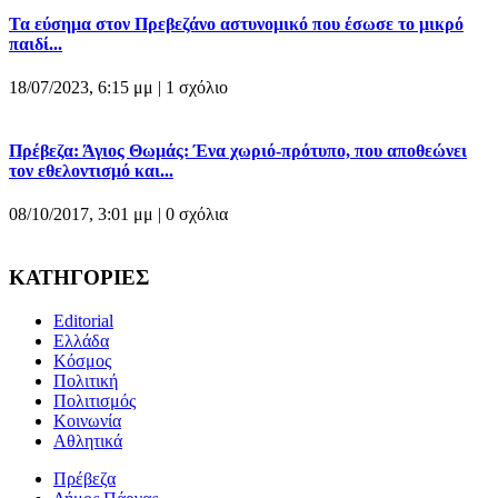
Τα εύσημα στον Πρεβεζάνο αστυνομικό που έσωσε το μικρό
παιδί...
18/07/2023, 6:15 μμ |
1 σχόλιο
Πρέβεζα: Άγιος Θωμάς: Ένα χωριό-πρότυπο, που αποθεώνει
τον εθελοντισμό και...
08/10/2017, 3:01 μμ |
0 σχόλια
ΚΑΤΗΓΟΡΙΕΣ
Editorial
Ελλάδα
Κόσμος
Πολιτική
Πολιτισμός
Κοινωνία
Αθλητικά
Πρέβεζα