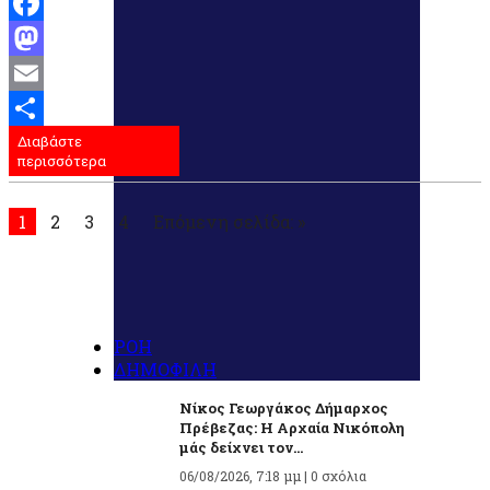
Facebook
Mastodon
Email
Διαβάστε
Μοιραστείτε
περισσότερα
1
2
3
4
Επόμενη σελίδα: »
ΡΟΗ
ΔΗΜΟΦΙΛΗ
Νίκος Γεωργάκος Δήμαρχος
Πρέβεζας: Η Αρχαία Νικόπολη
μάς δείχνει τον...
06/08/2026, 7:18 μμ |
0 σχόλια