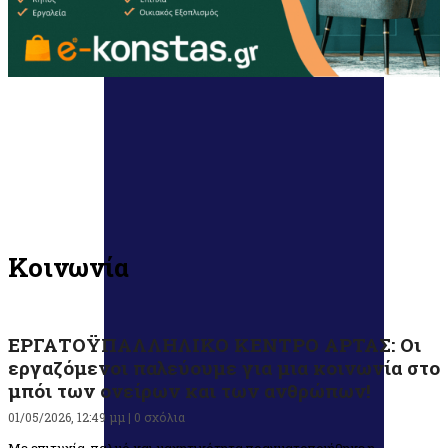
Κοινωνία
ΕΡΓΑΤΟΫΠΑΛΛΗΛΙΚΟ ΚΕΝΤΡΟ ΑΡΤΑΣ: Οι
εργαζόμενοι παλεύουμε για μια κοινωνία στο
μπόι των ονείρων και των ανθρώπων!
01/05/2026, 12:49 μμ |
0 σχόλια