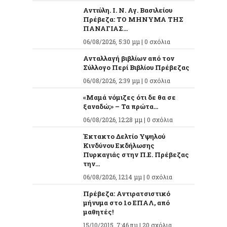
Αντιύλη. Ι. Ν. Αγ. Βασιλείου
Πρέβεζα: ΤΟ ΜΗΝΥΜΑ ΤΗΣ
ΠΑΝΑΓΙΑΣ...
06/08/2026, 5:30 μμ |
0 σχόλια
Ανταλλαγή βιβλίων από τον
Σύλλογο Περί Βιβλίου Πρέβεζας
06/08/2026, 2:39 μμ |
0 σχόλια
«Μαμά νόμιζες ότι δε θα σε
ξαναδώ;» – Τα πρώτα...
06/08/2026, 12:28 μμ |
0 σχόλια
Έκτακτο Δελτίο Υψηλού
Κινδύνου Εκδήλωσης
Πυρκαγιάς στην Π.Ε. Πρέβεζας
την...
06/08/2026, 12:14 μμ |
0 σχόλια
Πρέβεζα: Αντιρατσιστικό
μήνυμα στο 1ο ΕΠΑΛ, από
μαθητές!
15/10/2015, 7:46 πμ |
20 σχόλια