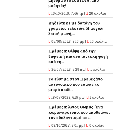
μήνυμα στο 1ο ΕΠΑΛ, από
μαθητές!
15/10/2015, 7:46 πμ |
20 σχόλια
Κηδεύτηκε με δαπάνη του
γραφείου τελετών: Η μεγάλη
λαϊκή φωνή,...
05/08/2023, 3:15 μμ |
10 σχόλια
Πρέβεζα: Θλίψη από την
ξαφνική και αναπάντεχη φυγή
από τη...
26/07/2023, 9:29 πμ |
1 σχόλιο
Τα εύσημα στον Πρεβεζάνο
αστυνομικό που έσωσε το
μικρό παιδί...
18/07/2023, 6:15 μμ |
1 σχόλιο
Πρέβεζα: Άγιος Θωμάς: Ένα
χωριό-πρότυπο, που αποθεώνει
τον εθελοντισμό και...
08/10/2017, 3:01 μμ |
0 σχόλια