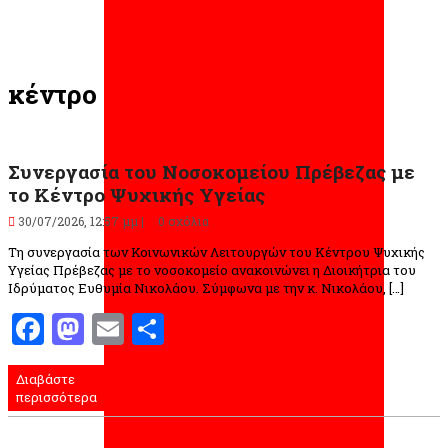
κέντρο
Συνεργασία του Νοσοκομείου Πρέβεζας με
το Κέντρο Ψυχικής Υγείας
30/07/2026, 12:57 μμ |
0 σχόλια
Τη συνεργασία των Κοινωνικών Λειτουργών του Κέντρου Ψυχικής
Υγείας Πρέβεζας με το νοσοκομείο ανακοινώνει η Διοικήτρια του
Ιδρύματος Ευθυμία Νικολάου. Σύμφωνα με την κ. Νικολάου, […]
Facebook
Mastodon
Email
Μοιραστείτε
Διαβάστε
περισσότερα