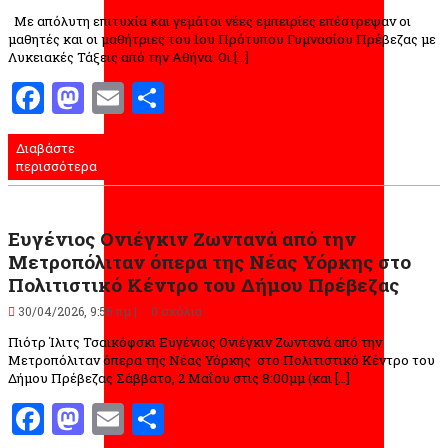
Με απόλυτη επιτυχία και γεμάτοι νέες εμπειρίες επέστρεψαν οι
μαθητές και οι μαθήτριες του 1ου Πρότυπου Γυμνασίου Πρέβεζας με
Λυκειακές Τάξεις από την Αθήνα. Οι […]
Facebook
Mastodon
Email
Μοιραστείτε
Διαβάστε
περισσότερα
Ευγένιος Ονιέγκιν Ζωντανά από την
Μετροπόλιταν όπερα της Νέας Υόρκης στο
Πολιτιστικό Κέντρο του Δήμου Πρέβεζας
30/04/2026, 9:55 πμ |
0 σχόλια
Πιότρ Ίλιτς Τσαϊκόφσκι Ευγένιος Ονιέγκιν Ζωντανά από την
Μετροπόλιταν όπερα της Νέας Υόρκης στο Πολιτιστικό Κέντρο του
Δήμου Πρέβεζας Σάββατο, 2 Μαΐου στις 8:00μμ (και […]
Facebook
Mastodon
Email
Μοιραστείτε