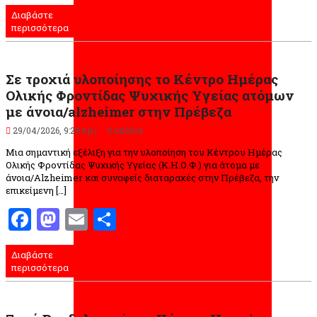
Διαβάστε
περισσότερα
Σε τροχιά υλοποίησης το Κέντρο Ημέρας
Ολικής Φροντίδας Ψυχικής Υγείας ατόμων
με άνοια/alzheimer στην Πρέβεζα
29/04/2026, 9:29 πμ |
0 σχόλια
Μια σημαντική εξέλιξη για την υλοποίηση του Κέντρου Ημέρας
Ολικής Φροντίδας Ψυχικής Υγείας (Κ.Η.Ο.Φ.) για άτομα με
άνοια/Alzheimer και συναφείς διαταραχές στην Πρέβεζα, την
επικείμενη […]
Facebook
Mastodon
Email
Μοιραστείτε
Διαβάστε
περισσότερα