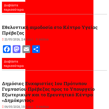
Διαβάστε
περισσότερα
Εθελοντική αιμοδοσία στο Κέντρο Υγείας
Πρέβεζας
21/05/2026, 2:41 μμ |
0 σχόλια
Facebook
Mastodon
Email
Μοιραστείτε
Διαβάστε
περισσότερα
Δημόσιες Ευχαριστίες 1ου Πρότυπου
Γυμνασίου Πρέβεζας προς το Υπουργείο
Εξωτερικών και το Ερευνητικό Κέντρο
«Δημόκριτος»
06/05/2026, 1:04 μμ |
0 σχόλια