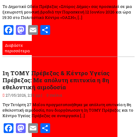
Το Δημοτικό Ωδείο Πρέβεζας «Σπύρος Δήμας» σας προσκαλεί σε μια
ξεχωριστή μουσική βραδιά την Παρασκευή 12 Ιουνίου 2026 και ώρα
19:30 στο Πολιτιστικό Κέντρο «ΟΑΣΗ», […]
Facebook
Mastodon
Email
Μοιραστείτε
Διαβάστε
περισσότερα
1η ΤΟΜΥ Πρέβεζας & Κέντρο Υγείας
Πρέβεζας: Με απόλυτη επιτυχία η 8η
εθελοντική αιμοδοσία
27/05/2026, 2:33 μμ |
0 σχόλια
Την Τετάρτη 27 Μαΐου πραγματοποιήθηκε με απόλυτη επιτυχία η 8η
εθελοντική αιμοδοσία, που διοργάνωσαν η 1η ΤΟΜΥ Πρέβεζας και το
Κέντρο Υγείας Πρέβεζας σε συνεργασία […]
Facebook
Mastodon
Email
Μοιραστείτε