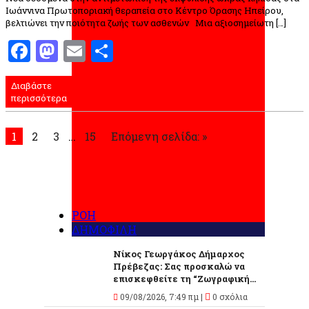
Ιωάννινα Πρωτοποριακή θεραπεία στο Κέντρο Όρασης Ηπείρου,
βελτιώνει την ποιότητα ζωής των ασθενών Μια αξιοσημείωτη […]
Facebook
Mastodon
Email
Μοιραστείτε
Διαβάστε
περισσότερα
1
2
3
…
15
Επόμενη σελίδα: »
ΡΟΗ
ΔΗΜΟΦΙΛΗ
Νίκος Γεωργάκος Δήμαρχος
Πρέβεζας: Σας προσκαλώ να
επισκεφθείτε τη “Ζωγραφική...
09/08/2026, 7:49 πμ |
0 σχόλια