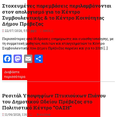
Στοχευμένες παρεμβάσεις περιλαμβάνονται
στον απολογισμό για το Κέντρο
Συμβουλευτικής & το Κέντρο Κοινότητας
Δήμου Πρέβεζας
22/07/2026, 5:55 μμ |
0 σχόλια
Περισσότερες από 15 δράσεις ενημέρωσης και ευαισθητοποίησης, με
τη συμμετοχή μαθητών, πολιτών και επαγγελματιών το Κέντρο
Συμβουλευτικής του Δήμου Πρέβεζας παρείχε και για το 2025 […]
Facebook
Mastodon
Email
Μοιραστείτε
Διαβάστε
περισσότερα
Ρεσιτάλ Υποψηφίων Πτυχιούχων Πιάνου
του Δημοτικού Ωδείου Πρέβεζας στο
Πολιτιστικό Κέντρο “ΟΑΣΗ”
11/06/2026, 1:16 μμ |
0 σχόλια