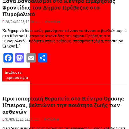
Ξανά Βανδαλισμοί στο Κέντρο Ημερήσιας
Φροντίδας του Δήμου Πρέβεζας στο
Πυροβολικό
28/04/2026, 12:30 μμ |
0 σχόλια
Kαθημερινό δυστυχώς φαινόμενο τείνουν να γίνουν οι βανδαλιασμοί
στο Κέντρο Ημερήσιας Φροντίδας του Δήμου Πρέβεζας στο
Πυροβολικό. Γκράφιτυ στους τοίχους, σπασμένα τζάμια, παράθυρα
με ίχνη […]
Facebook
Mastodon
Email
Μοιραστείτε
Διαβάστε
περισσότερα
Πρωτοποριακή θεραπεία στο Κέντρο Όρασης
Ηπείρου, βελτιώνει την ποιότητα ζωής των
ασθενών
31/03/2026, 12:14 μμ |
0 σχόλια
Νέα δεδομένα στην αντιμετώπιση της εκφύλισης ωχράς κηλίδας στα