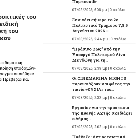
Παμπουκίδη
07/08/2026, 6:08 μμ |
0 σχόλια
οοπτικές του
Ξεκινάει σήμερα το 2ο
ειδική
Πολιτιστικό Τριήμερο 7,8,9
χή του
Αυγούστου 2026 –...
ίκου
07/08/2026, 2:44 μμ |
0 σχόλια
“Πράσινο φως” από την
Υπουργό Πολιτισμού Λίνα
Μενδώνη για τη...
με θεματική
οποίηση υποδομών-
07/08/2026, 2:39 μμ |
0 σχόλια
πραγματοποιήθηκε
Οι CINEMARINA NIGHTS
ς Πρέβεζας και
παρουσιάζουν και φέτος την
ταινία «ΘΥΣΙΑ» του...
07/08/2026, 2:32 μμ |
0 σχόλια
Εργασίες για την προστασία
της Κυανής Ακτής σχεδιάζει
ο Δήμος...
07/08/2026, 2:02 μμ |
0 σχόλια
Πρέβεζα: Αντιρατσιστικό