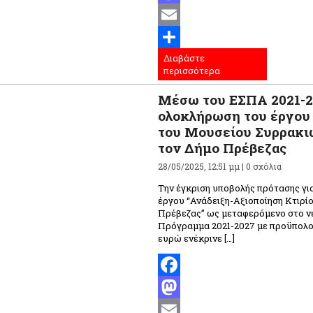
Mastodon
Email
Διαβάστε
Μοιραστείτε
περισσότερα
Μέσω του ΕΣΠΑ 2021-2
ολοκλήρωση του έργου
του Μουσείου Συρρακι
τον Δήμο Πρέβεζας
28/05/2025, 12:51 μμ |
0 σχόλια
Την έγκριση υποβολής πρότασης για
έργου “Ανάδειξη-Αξιοποίηση Κτιρ
Πρέβεζας” ως μεταφερόμενο στο ν
Πρόγραμμα 2021-2027 με προϋπολο
ευρώ ενέκρινε […]
Facebook
Mastodon