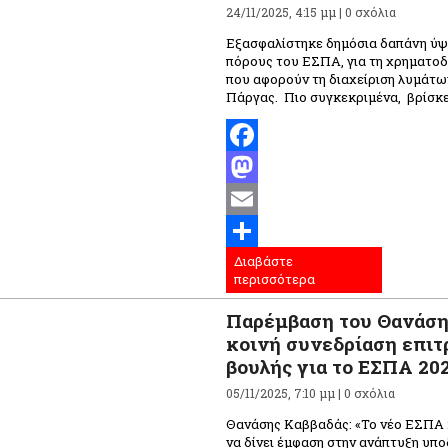
24/11/2025, 4:15 μμ |
0 σχόλια
Εξασφαλίστηκε δημόσια δαπάνη ύψ
πόρους του ΕΣΠΑ, για τη χρηματο
που αφορούν τη διαχείριση λυμάτω
Πάργας. Πιο συγκεκριμένα, βρίσκετ
Facebook
Mastodon
Email
Διαβάστε
Μοιραστείτε
περισσότερα
Παρέμβαση του Θανάση
κοινή συνεδρίαση επιτ
βουλής για το ΕΣΠΑ 20
05/11/2025, 7:10 μμ |
0 σχόλια
Θανάσης Καββαδάς: «Το νέο ΕΣΠΑ 
να δίνει έμφαση στην ανάπτυξη υπ