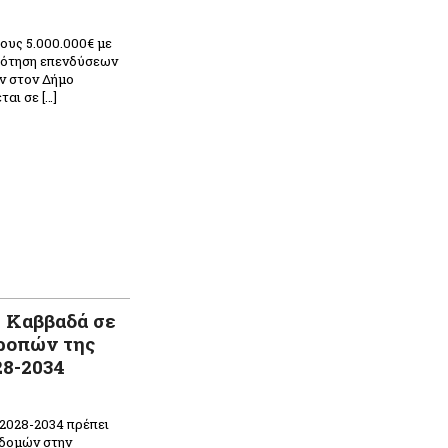
ους 5.000.000€ με
δότηση επενδύσεων
ν στον Δήμο
αι σε […]
 Καββαδά σε
ροπών της
28-2034
2028-2034 πρέπει
οδομών στην