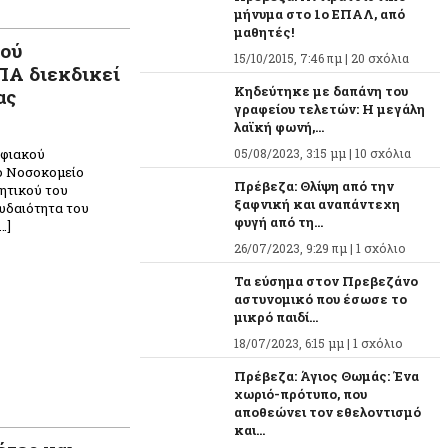
μήνυμα στο 1ο ΕΠΑΛ, από
μαθητές!
κού
15/10/2015, 7:46 πμ |
20 σχόλια
Α διεκδικεί
Κηδεύτηκε με δαπάνη του
ας
γραφείου τελετών: Η μεγάλη
λαϊκή φωνή,...
ηφιακού
05/08/2023, 3:15 μμ |
10 σχόλια
ο Νοσοκομείο
Πρέβεζα: Θλίψη από την
κητικού του
ξαφνική και αναπάντεχη
υδαιότητα του
φυγή από τη...
…]
26/07/2023, 9:29 πμ |
1 σχόλιο
Τα εύσημα στον Πρεβεζάνο
αστυνομικό που έσωσε το
μικρό παιδί...
18/07/2023, 6:15 μμ |
1 σχόλιο
Πρέβεζα: Άγιος Θωμάς: Ένα
χωριό-πρότυπο, που
αποθεώνει τον εθελοντισμό
και...