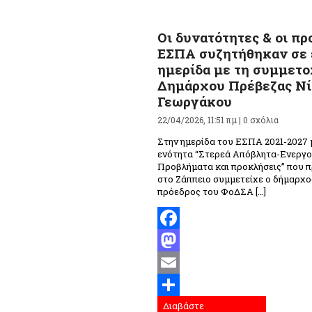
Οι δυνατότητες & οι πρ
ΕΣΠΑ συζητήθηκαν σε 
ημερίδα με τη συμμετο
Δημάρχου Πρέβεζας Ν
Γεωργάκου
22/04/2026, 11:51 πμ |
0 σχόλια
Στην ημερίδα του ΕΣΠΑ 2021-2027 
ενότητα “Στερεά Απόβλητα-Ενεργ
Προβλήματα και προκλήσεις” που 
στο Ζάππειο συμμετείχε ο δήμαρχο
πρόεδρος του ΦοΔΣΑ […]
Facebook
Mastodon
Email
Διαβάστε
Μοιραστείτε