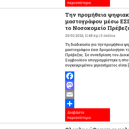
περισσότερα
Την προμήθεια ψηφια
μαστογράφου μέσω ΕΣΠ
το Νοσοκομείο Πρέβεζ
29/01/2026, 11:48 πμ |
0 σχόλια
Τη διαδικασία για την προμήθεια ψ
μαστογράφου έχει δρομολογήσει τ
Πρέβεζας. Σε συνεδρίαση του Διοι
Συμβουλίου υπογραμμίστηκε η σπο
συγκεκριμένου μηχανήματος είναι [
Facebook
Mastodon
Email
Διαβάστε
Μοιραστείτε
περισσότερα