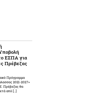
ή
 Υποβολή
το ΕΣΠΑ για
ες Πρέβεζας
σιακό Πρόγραμμα
άλασσας 2021-2027»
.Ε. Πρέβεζας θα
ετά από […]