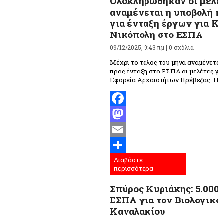
Ολοκληρώθηκαν οι μελ
αναμένεται η υποβολή
για ένταξη έργων για
Νικόπολη στο ΕΣΠΑ
09/12/2025, 9:43 πμ |
0 σχόλια
Μέχρι το τέλος του μήνα αναμένετ
προς ένταξη στο ΕΣΠΑ οι μελέτες γ
Εφορεία Αρχαιοτήτων Πρέβεζας. Πρό
Facebook
Mastodon
Email
Διαβάστε
Μοιραστείτε
περισσότερα
Σπύρος Κυριάκης: 5.000
ΕΣΠΑ για τον Βιολογικ
Καναλακίου