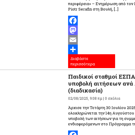
περιφέρεια» – Ενημέρωση από τον
Piotr Serafin στη Βουλή, […]
Facebook
Mastodon
Email
Διαβάστε
Μοιραστείτε
περισσότερα
Παιδικοί σταθμοί ΕΣΠΑ
υποβολή αιτήσεων αν
(διαδικασία)
02/08/2025, 9:08 πμ |
0 σχόλια
Άρχισε την Τετάρτη 30 Ιουλίου 2025
ολοκληρώνεται την 14η Αυγούστου 
υποβολή των αιτήσεων για τη συμμ
ενδιαφερόμενων στο Πρόγραμμα τη