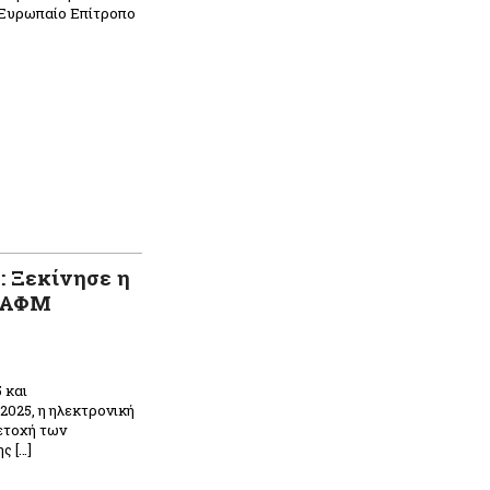
 Ευρωπαίο Επίτροπο
: Ξεκίνησε η
ά ΑΦΜ
 και
2025, η ηλεκτρονική
ετοχή των
ς […]