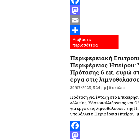
Facebook
Mastodon
Email
Διαβάστε
Μοιραστείτε
περισσότερα
Περιφερειακή Επιτροπ
Περιφέρειας Ηπείρου:
Πρότασης 6 εκ. ευρώ σ
έργα στις λιμνοθάλασσ
30/07/2025, 5:24 μμ |
0 σχόλια
Πρόταση για ένταξη στο Επιχειρη
«Αλιείας, Υδατοκαλλιέργειας και Θ
για έργα στις λιμνοθάλασσες της Π
υποβάλλει η Περιφέρεια Ηπείρου, μ
Facebook