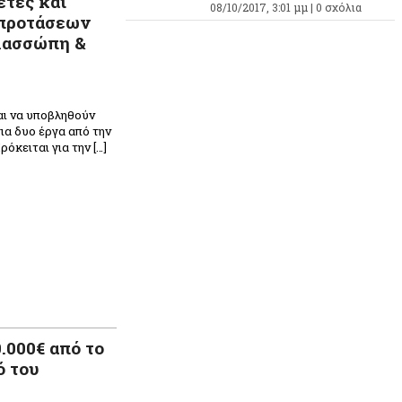
έτες και
08/10/2017, 3:01 μμ |
0 σχόλια
 προτάσεων
 Κασσώπη &
αι να υποβληθούν
ια δυο έργα από την
κειται για την […]
.000€ από το
ό του