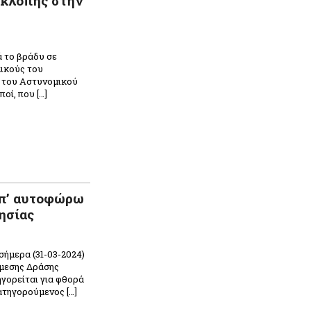
 κλοπής στην
ά το βράδυ σε
ικούς του
 του Αστυνομικού
οί, που […]
n
ραστείτε
επ’ αυτοφώρω
ησίας
ήμερα (31-03-2024)
μεσης Δράσης
ηγορείται για φθορά
κατηγορούμενος […]