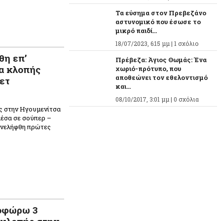
n
ραστείτε
Τα εύσημα στον Πρεβεζάνο
αστυνομικό που έσωσε το
μικρό παιδί...
18/07/2023, 6:15 μμ |
1 σχόλιο
θη επ’
Πρέβεζα: Άγιος Θωμάς: Ένα
α κλοπής
χωριό-πρότυπο, που
αποθεώνει τον εθελοντισμό
ετ
και...
08/10/2017, 3:01 μμ |
0 σχόλια
ς στην Ηγουμενίτσα
μέσα σε σούπερ –
Συνελήφθη πρώτες
n
ραστείτε
οφώρω 3