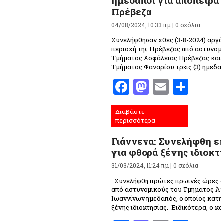
ημεδαποί για απόπειρα
Πρέβεζα
04/08/2024, 10:33 πμ |
0 σχόλια
Συνελήφθησαν χθες (3-8-2024) αργ
περιοχή της Πρέβεζας από αστυνομ
Τμήματος Ασφάλειας Πρέβεζας και
Τμήματος Φαναρίου τρεις (3) ημεδαπ
Facebook
Mastodo
Email
Μοι
Διαβάστε
περισσότερα
Γιάννενα: Συνελήφθη 
για φθορά ξένης ιδιοκτ
31/03/2024, 11:24 πμ |
0 σχόλια
Συνελήφθη πρώτες πρωινές ώρες σ
από αστυνομικούς του Τμήματος Ά
Ιωαννίνων ημεδαπός, ο οποίος κατ
ξένης ιδιοκτησίας. Ειδικότερα, ο 