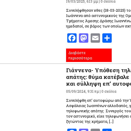
19/03/2025, 6:13 μμ |
0 σχόλια
Συνελήφθησαν χθες (18-03-2025) το
Ιωάννινα από αστυνομικούς της Ομ
Τμήματος Άμεσης Δράσης Ιωαννίνω
ημεδαποί, σε βάρος των οποίων σχη
Facebook
Mastodo
Email
Μοι
Διαβάστε
περισσότερα
Γιάννενα- Υπόθεση τη
απάτης: θύμα κατέβαλε
και σύλληψη επ’ αυτο
05/09/2024, 9:31 πμ |
0 σχόλια
Συνελήφθη επ’ αυτοφώρω από την 
Ασφάλειας Ιωαννίνων αλλοδαπός, 
τηλεφωνικής απάτης Συνεργός του
τον αστυνομικό, είχε τηλεφωνήσει 
ζητώντας της χρήματα, […]