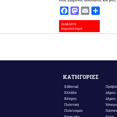
ένας 22χρονος αλλοδαπός και μία […
Facebook
Mastodo
Email
Μοι
Διαβάστε
περισσότερα
ΚΑΤΗΓΟΡΙΕΣ
Editorial
Πρέβε
Ελλάδα
Δήμος
Κόσμος
Δήμος
Πολιτική
Ήπειρ
Πολιτισμός
Γιάννε
Κοινωνία
Άρτα