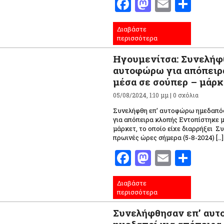
Facebook
Mastodo
Email
Μοι
Διαβάστε
περισσότερα
Ηγουμενίτσα: Συνελήφ
αυτοφώρω για απόπειρ
μέσα σε σούπερ – μάρκ
05/08/2024, 1:10 μμ |
0 σχόλια
Συνελήφθη επ’ αυτοφώρω ημεδαπό
για απόπειρα κλοπής Εντοπίστηκε 
μάρκετ, το οποίο είχε διαρρήξει 
πρωινές ώρες σήμερα (5-8-2024) […]
Facebook
Mastodo
Email
Μοι
Διαβάστε
περισσότερα
Συνελήφθησαν επ’ αυτ