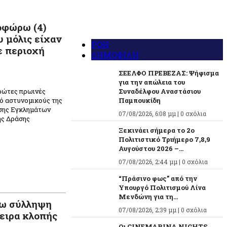
οφώρω (4)
υ μόλις είχαν
ΡΟΗ
ε περιοχή
ΔΗΜΟΦΙΛΗ
ΣΕΕΛΦΟ ΠΡΕΒΕΖΑΣ: Ψήφισμα
για την απώλεια του
ρώτες πρωινές
Συναδέλφου Αναστάσιου
ό αστυνομικούς της
Παμπουκίδη
ασης Εγκλημάτων
07/08/2026, 6:08 μμ |
0 σχόλια
ης Δράσης
Ξεκινάει σήμερα το 2ο
Πολιτιστικό Τριήμερο 7,8,9
n
ραστείτε
Αυγούστου 2026 –...
07/08/2026, 2:44 μμ |
0 σχόλια
“Πράσινο φως” από την
Υπουργό Πολιτισμού Λίνα
Μενδώνη για τη...
ρω σύλληψη
07/08/2026, 2:39 μμ |
0 σχόλια
ειρα κλοπής
Οι CINEMARINA NIGHTS