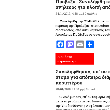
Πρέβεζα : Συνελήφθη 
ανήλικος για κλοπή απ
24/11/2019, 4:58 μμ |
0 σχόλια
Συνελήφθη, την 23-11-2019 το απ
περιοχή της Πρέβεζας, στο πλαίσι
διαδικασίας, από αστυνομικούς το
Ασφαλείας Πρέβεζας σε συνεργασία
Facebook
Mastodo
Email
Μοι
Διαβάστε
περισσότερα
Συνελήφθησαν, επ’ αυ
άτομα για απόπειρα δι
περιπτέρου
28/01/2019, 12:30 μμ |
0 σχόλια
Συνελήφθησαν, επ’ αυτοφώρω, σήμ
μετά τα μεσάνυχτα στα Ιωάννινα, 
της Υποδιεύθυνσης Ασφάλειας Ιωαν