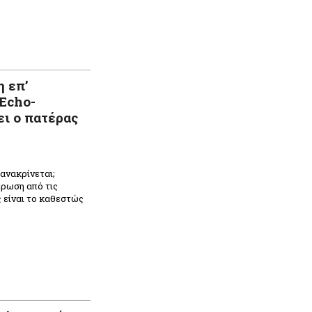
n
ραστείτε
 επ’
 Echo-
ι ο πατέρας
 ανακρίνεται;
έρωση από τις
ς είναι το καθεστώς
n
ραστείτε