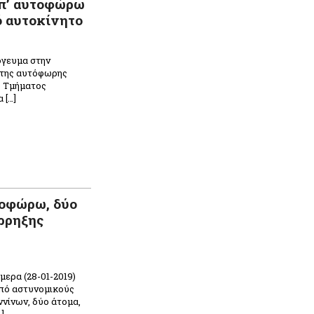
επ’ αυτοφώρω
ό αυτοκίνητο
όγευμα στην
ο της αυτόφωρης
υ Τμήματος
 […]
n
ραστείτε
τοφώρω, δύο
άρρηξης
ερα (28-01-2019)
από αστυνομικούς
νίνων, δύο άτομα,