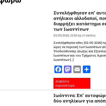
Συνελήφθησαν επ’ αυτ
ανήλικοι αλλοδαποί, πο
διαρρήξει κατάστημα σ
των Ιωαννίνων
03/05/2026, 10:29 πμ |
0 σχόλια
Συνελήφθησαν χθες (02-05-2026) π
ώρες σε περιοχή των Ιωαννίνων απ
Υποδιεύθυνσης Δίωξης και Εξιχνί
Ιωαννίνων και του Τμήματος Άμεσ
Ιωαννίνων […]
Facebook
Mastodo
Email
Μοι
Διαβάστε
περισσότερα
Ιωάννινα: Επ’ αυτοφώ
δύο ανηλίκων για απόπ