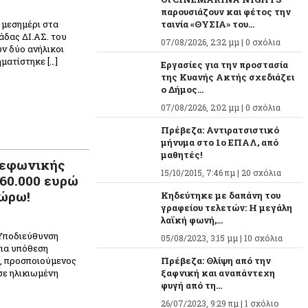
παρουσιάζουν και φέτος την
 μεσημέρι στα
ταινία «ΘΥΣΙΑ» του...
άδας ΔΙ.ΑΣ. του
07/08/2026, 2:32 μμ |
0 σχόλια
ν δύο ανήλικοι
ματίστηκε […]
Εργασίες για την προστασία
της Κυανής Ακτής σχεδιάζει
n
ραστείτε
ο Δήμος...
07/08/2026, 2:02 μμ |
0 σχόλια
Πρέβεζα: Αντιρατσιστικό
μήνυμα στο 1ο ΕΠΑΛ, από
μαθητές!
λεφωνικής
15/10/2015, 7:46 πμ |
20 σχόλια
 60.000 ευρώ
φώρω!
Κηδεύτηκε με δαπάνη του
γραφείου τελετών: Η μεγάλη
λαϊκή φωνή,...
Υποδιεύθυνση
05/08/2023, 3:15 μμ |
10 σχόλια
για υπόθεση
, προσποιούμενος
Πρέβεζα: Θλίψη από την
σε ηλικιωμένη
ξαφνική και αναπάντεχη
φυγή από τη...
26/07/2023, 9:29 πμ |
1 σχόλιο