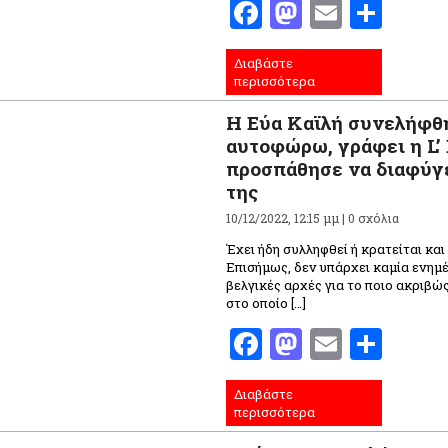
Facebook
Mastodo
Email
Μοι
Διαβάστε
περισσότερα
Η Εύα Καϊλή συνελήφθη
αυτοφώρω, γράφει η L’
προσπάθησε να διαφύγε
της
10/12/2022, 12:15 μμ |
0 σχόλια
Έχει ήδη συλληφθεί ή κρατείται και
Επισήμως, δεν υπάρχει καμία ενημ
βελγικές αρχές για το ποιο ακριβώ
στο οποίο […]
Facebook
Mastodo
Email
Μοι
Διαβάστε
περισσότερα