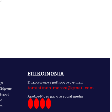
]
n
ραστείτε
ΕΠΙΚΟΙΝΩΝΙΑ
Επικοινωνήστε μαζί μας στο e-mail:
ζα
tomistinenimerosi@gmail.com
 Πάργας
 Ζηρού
Ακολουθήστε μας στα social media
ος
να