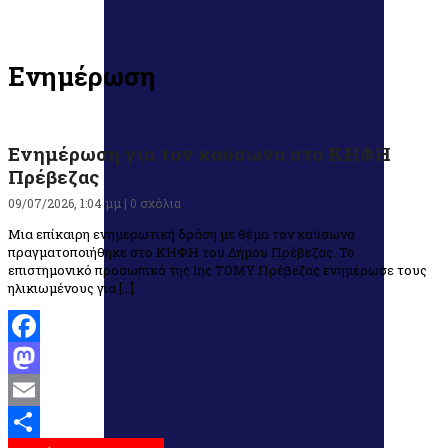
Ενημέρωση
Ενημέρωση για τον καύσωνα στο ΚΗΦΗ
Πρέβεζας
09/07/2026, 1:04 μμ |
0 σχόλια
Μια επίκαιρη ενημερωτική δράση με θέμα τον καύσωνα
πραγματοποιήθηκε στο ΚΗΦΗ του Δήμου Πρέβεζας. Το
επιστημονικό προσωπικό της 1ης ΤΟΜΥ Πρέβεζας ενημέρωσε τους
ηλικιωμένους για […]
Facebook
Mastodon
Email