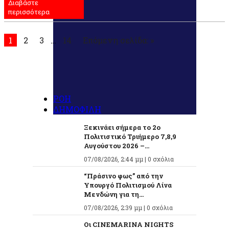
Διαβάστε
Μοιραστείτε
περισσότερα
1
2
3
…
14
Επόμενη σελίδα: »
ΡΟΗ
ΔΗΜΟΦΙΛΗ
Ξεκινάει σήμερα το 2ο
Πολιτιστικό Τριήμερο 7,8,9
Αυγούστου 2026 –...
07/08/2026, 2:44 μμ |
0 σχόλια
“Πράσινο φως” από την
Υπουργό Πολιτισμού Λίνα
Μενδώνη για τη...
07/08/2026, 2:39 μμ |
0 σχόλια
Οι CINEMARINA NIGHTS