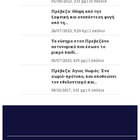
05/08/2023, 3:15 μμ |
10 σχόλια
Πρέβεζα: Θλίψη από την
ξαφνική και αναπάντεχη φυγή
από τη...
26/07/2023, 9:29 πμ |
1 σχόλιο
Τα εύσημα στον Πρεβεζάνο
αστυνομικό που έσωσε το
μικρό παιδί...
18/07/2023, 6:15 μμ |
1 σχόλιο
Πρέβεζα: Άγιος Θωμάς: Ένα
χωριό-πρότυπο, που αποθεώνει
τον εθελοντισμό και...
08/10/2017, 3:01 μμ |
0 σχόλια