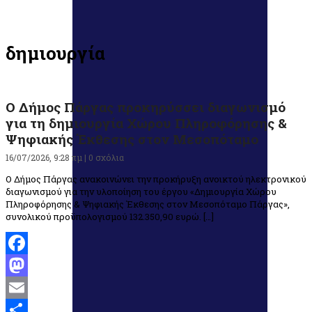
δημιουργία
Ο Δήμος Πάργας προκηρύσσει διαγωνισμό
για τη δημιουργία Χώρου Πληροφόρησης &
Ψηφιακής Έκθεσης στον Μεσοπόταμο
16/07/2026, 9:28 πμ |
0 σχόλια
Ο Δήμος Πάργας ανακοινώνει την προκήρυξη ανοικτού ηλεκτρονικού
διαγωνισμού για την υλοποίηση του έργου «Δημιουργία Χώρου
Πληροφόρησης & Ψηφιακής Έκθεσης στον Μεσοπόταμο Πάργας»,
συνολικού προϋπολογισμού 132.350,90 ευρώ. […]
Facebook
Mastodon
Email