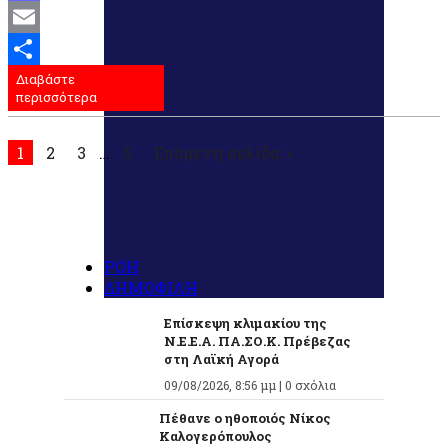
Mastodon
Email
Διαβάστε
Μοιραστείτε
περισσότερα
1
2
3
…
5
Επόμενη σελίδα: »
ΡΟΗ
ΔΗΜΟΦΙΛΗ
Επίσκεψη κλιμακίου της
Ν.Ε.Ε.Α. ΠΑ.ΣΟ.Κ. Πρέβεζας
στη Λαϊκή Αγορά
09/08/2026, 8:56 μμ |
0 σχόλια
Πέθανε ο ηθοποιός Νίκος
Καλογερόπουλος