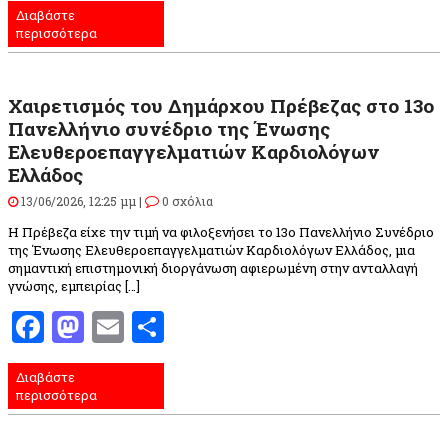
Διαβάστε
περισσότερα
Χαιρετισμός του Δημάρχου Πρέβεζας στο 13ο
Πανελλήνιο συνέδριο της Ένωσης
Ελευθεροεπαγγελματιών Καρδιολόγων
Ελλάδος
13/06/2026, 12:25 μμ |
0 σχόλια
Η Πρέβεζα είχε την τιμή να φιλοξενήσει το 13ο Πανελλήνιο Συνέδριο
της Ένωσης Ελευθεροεπαγγελματιών Καρδιολόγων Ελλάδος, μια
σημαντική επιστημονική διοργάνωση αφιερωμένη στην ανταλλαγή
γνώσης, εμπειρίας […]
Facebook
Mastodon
Email
Μοιραστείτε
Διαβάστε
περισσότερα