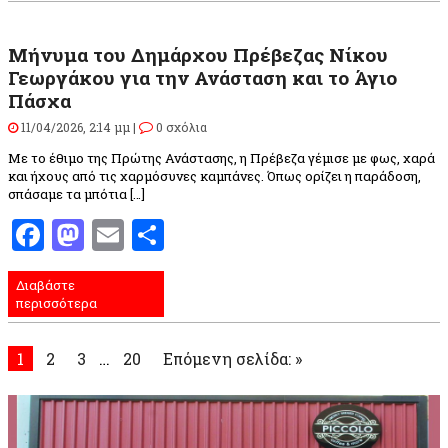
Μήνυμα του Δημάρχου Πρέβεζας Νίκου
Γεωργάκου για την Ανάσταση και το Άγιο
Πάσχα
11/04/2026, 2:14 μμ |
0 σχόλια
Με το έθιμο της Πρώτης Ανάστασης, η Πρέβεζα γέμισε με φως, χαρά
και ήχους από τις χαρμόσυνες καμπάνες. Όπως ορίζει η παράδοση,
σπάσαμε τα μπότια […]
Facebook
Mastodon
Email
Μοιραστείτε
Διαβάστε
περισσότερα
1
2
3
…
20
Επόμενη σελίδα: »