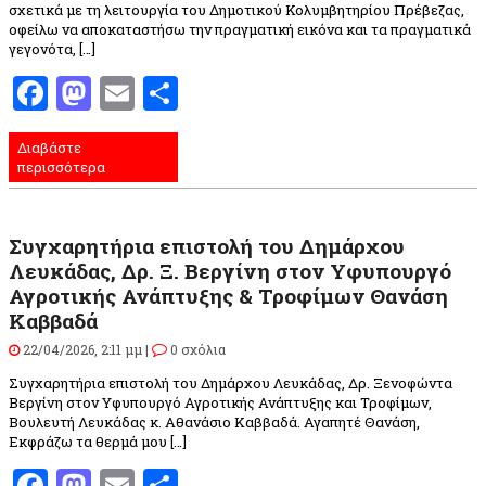
σχετικά με τη λειτουργία του Δημοτικού Κολυμβητηρίου Πρέβεζας,
οφείλω να αποκαταστήσω την πραγματική εικόνα και τα πραγματικά
γεγονότα, […]
Facebook
Mastodon
Email
Μοιραστείτε
Διαβάστε
περισσότερα
Συγχαρητήρια επιστολή του Δημάρχου
Λευκάδας, Δρ. Ξ. Βεργίνη στον Υφυπουργό
Αγροτικής Ανάπτυξης & Τροφίμων Θανάση
Καββαδά
22/04/2026, 2:11 μμ |
0 σχόλια
Συγχαρητήρια επιστολή του Δημάρχου Λευκάδας, Δρ. Ξενοφώντα
Βεργίνη στον Υφυπουργό Αγροτικής Ανάπτυξης και Τροφίμων,
Βουλευτή Λευκάδας κ. Αθανάσιο Καββαδά. Αγαπητέ Θανάση,
Εκφράζω τα θερμά μου […]
Facebook
Mastodon
Email
Μοιραστείτε