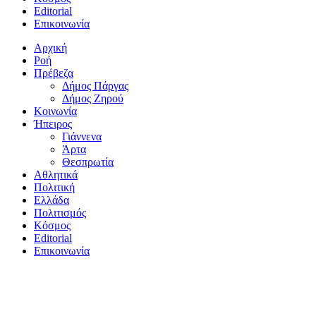
Editorial
Επικοινωνία
Αρχική
Ροή
Πρέβεζα
Δήμος Πάργας
Δήμος Ζηρού
Κοινωνία
Ήπειρος
Γιάννενα
Άρτα
Θεσπρωτία
Αθλητικά
Πολιτική
Ελλάδα
Πολιτισμός
Κόσμος
Editorial
Επικοινωνία