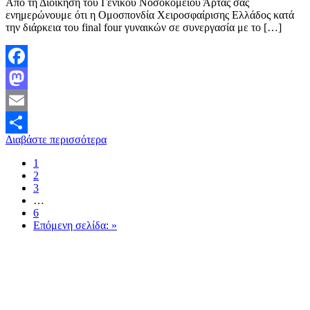
Από τη Διοίκηση του Γενικού Νοσοκομείου Άρτας σας
ενημερώνουμε ότι η Ομοσπονδία Χειροσφαίρισης Ελλάδος κατά
την διάρκεια του final four γυναικών σε συνεργασία με το […]
Facebook
Mastodon
Email
Διαβάστε περισσότερα
Μοιραστείτε
1
2
3
…
6
Επόμενη σελίδα: »