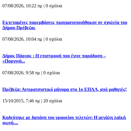
07/08/2026, 10:22 πμ |
0 σχόλια
Εκτεταμένες παρεμβάσεις πραγματοποιήθηκαν σε σχολεία του
Δήμου Πρέβεζας
07/08/2026, 10:04 πμ |
0 σχόλια
Δήμος Πάργας : Η επιστροφή που έγινε παράδοση –
«Παργινά...
07/08/2026, 9:58 πμ |
0 σχόλια
Πρέβεζα: Αντιρατσιστικό μήνυμα στο 1ο ΕΠΑΛ, από μαθητές!
15/10/2015, 7:46 πμ |
20 σχόλια
Κηδεύτηκε με δαπάνη του γραφείου τελετών: Η μεγάλη λαϊκή
φωνή,...