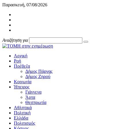
Παρασκευή, 07/08/2026
Αναζήτηση για
Αρχική
Ροή
Πρέβεζα
Δήμος Πάργας
Δήμος Ζηρού
Κοινωνία
Ήπειρος
Γιάννενα
Άρτα
Θεσπρωτία
Αθλητικά
Πολιτική
Ελλάδα
Πολιτισμός
Κόσμος