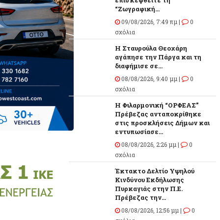
επισκεφθείτε τη
“Ζωγραφική...
09/08/2026, 7:49 πμ |
0
σχόλια
Η Σταυρούλα Θεοχάρη
αγάπησε την Πάργα και τη
διαφήμισε σε...
08/08/2026, 9:40 μμ |
0
σχόλια
Η Φιλαρμονική “ΟΡΦΕΑΣ”
Πρέβεζας ανταποκρίθηκε
στις προσκλήσεις Δήμων και
εντυπωσίασε...
08/08/2026, 2:26 μμ |
0
σχόλια
Έκτακτο Δελτίο Υψηλού
Κινδύνου Εκδήλωσης
Πυρκαγιάς στην Π.Ε.
Πρέβεζας την...
08/08/2026, 12:56 μμ |
0