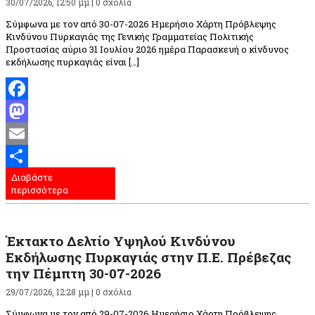
30/07/2026, 12:50 μμ |
0 σχόλια
Σύμφωνα με τον από 30-07-2026 Ημερήσιο Χάρτη Πρόβλεψης
Κινδύνου Πυρκαγιάς της Γενικής Γραμματείας Πολιτικής
Προστασίας αύριο 31 Ιουλίου 2026 ημέρα Παρασκευή ο κίνδυνος
εκδήλωσης πυρκαγιάς είναι […]
Facebook
Mastodon
Email
Διαβάστε
Μοιραστείτε
περισσότερα
Έκτακτο Δελτίο Υψηλού Κινδύνου
Εκδήλωσης Πυρκαγιάς στην Π.Ε. Πρέβεζας
την Πέμπτη 30-07-2026
29/07/2026, 12:28 μμ |
0 σχόλια
Σύμφωνα με τον από 29-07-2026 Ημερήσιο Χάρτη Πρόβλεψης