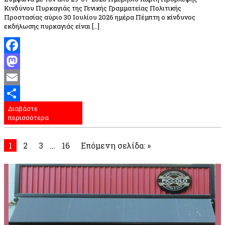
Κινδύνου Πυρκαγιάς της Γενικής Γραμματείας Πολιτικής
Προστασίας αύριο 30 Ιουλίου 2026 ημέρα Πέμπτη ο κίνδυνος
εκδήλωσης πυρκαγιάς είναι […]
Facebook
Mastodon
Email
Διαβάστε
Μοιραστείτε
περισσότερα
1
2
3
…
16
Επόμενη σελίδα: »