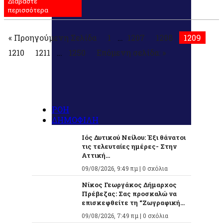
Διαβάστε
Μοιραστείτε
περισσότερα
« Προηγούμενη Σελίδα
1
…
1207
1208
1209
1210
1211
…
1250
Επόμενη σελίδα: »
ΡΟΗ
ΔΗΜΟΦΙΛΗ
Ιός Δυτικού Νείλου: Έξι θάνατοι
τις τελευταίες ημέρες- Στην
Αττική...
09/08/2026, 9:49 πμ |
0 σχόλια
Νίκος Γεωργάκος Δήμαρχος
Πρέβεζας: Σας προσκαλώ να
επισκεφθείτε τη “Ζωγραφική...
09/08/2026, 7:49 πμ |
0 σχόλια