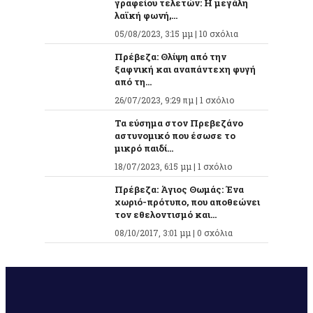
γραφείου τελετών: Η μεγάλη
λαϊκή φωνή,...
05/08/2023, 3:15 μμ |
10 σχόλια
Πρέβεζα: Θλίψη από την
ξαφνική και αναπάντεχη φυγή
από τη...
26/07/2023, 9:29 πμ |
1 σχόλιο
Τα εύσημα στον Πρεβεζάνο
αστυνομικό που έσωσε το
μικρό παιδί...
18/07/2023, 6:15 μμ |
1 σχόλιο
Πρέβεζα: Άγιος Θωμάς: Ένα
χωριό-πρότυπο, που αποθεώνει
τον εθελοντισμό και...
08/10/2017, 3:01 μμ |
0 σχόλια