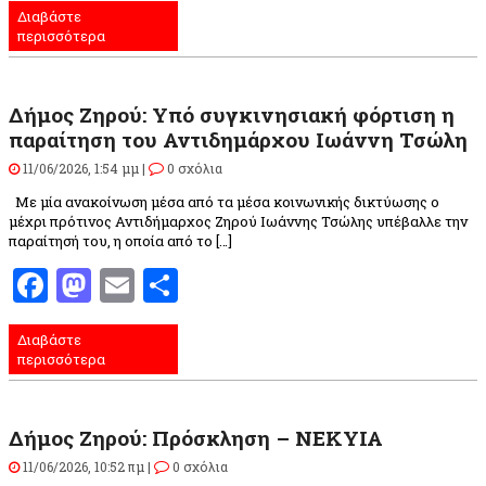
Διαβάστε
περισσότερα
Δήμος Ζηρού: Υπό συγκινησιακή φόρτιση η
παραίτηση του Αντιδημάρχου Ιωάννη Τσώλη
11/06/2026, 1:54 μμ |
0 σχόλια
Με μία ανακοίνωση μέσα από τα μέσα κοινωνικής δικτύωσης ο
μέχρι πρότινος Αντιδήμαρχος Ζηρού Ιωάννης Τσώλης υπέβαλλε την
παραίτησή του, η οποία από το […]
Facebook
Mastodon
Email
Μοιραστείτε
Διαβάστε
περισσότερα
Δήμος Ζηρού: Πρόσκληση – NEKYIA
11/06/2026, 10:52 πμ |
0 σχόλια