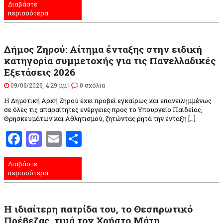
Διαβάστε
περισσότερα
Δήμος Ζηρού: Αίτημα ένταξης στην ειδική
κατηγορία συμμετοχής για τις Πανελλαδικές
Εξετάσεις 2026
09/06/2026, 4:29 μμ |
0 σχόλια
Η Δημοτική Αρχή Ζηρού έχει προβεί εγκαίρως και επανειλημμένως
σε όλες τις απαραίτητες ενέργειες προς το Υπουργείο Παιδείας,
Θρησκευμάτων και Αθλητισμού, ζητώντας ρητά την ένταξη […]
Facebook
Mastodon
Email
Μοιραστείτε
Διαβάστε
περισσότερα
Η ιδιαίτερη πατρίδα του, το Θεσπρωτικό
Πρέβεζας, τιμά τον Χρήστο Μάτη