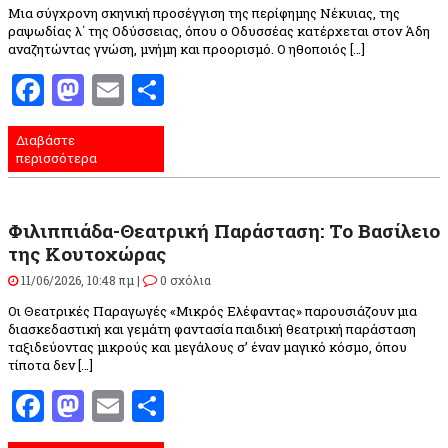
Μια σύγχρονη σκηνική προσέγγιση της περίφημης Νέκυιας, της
ραψωδίας λ΄ της Οδύσσειας, όπου ο Οδυσσέας κατέρχεται στον Άδη
αναζητώντας γνώση, μνήμη και προορισμό. Ο ηθοποιός […]
Facebook
Mastodon
Email
Μοιραστείτε
Διαβάστε
περισσότερα
Φιλιππιάδα-Θεατρική Παράσταση: Το Βασίλειο
της Κουτοχώρας
11/06/2026, 10:48 πμ |
0 σχόλια
Οι Θεατρικές Παραγωγές «Μικρός Ελέφαντας» παρουσιάζουν μια
διασκεδαστική και γεμάτη φαντασία παιδική θεατρική παράσταση
ταξιδεύοντας μικρούς και μεγάλους σ’ έναν μαγικό κόσμο, όπου
τίποτα δεν […]
Facebook
Mastodon
Email
Μοιραστείτε