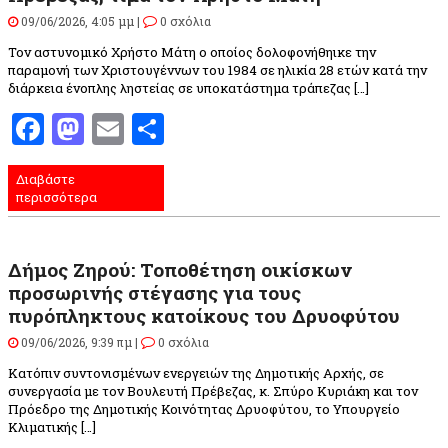
09/06/2026, 4:05 μμ |
0 σχόλια
Τον αστυνομικό Χρήστο Μάτη ο οποίος δολοφονήθηικε την
παραμονή των Χριστουγέννων του 1984 σε ηλικία 28 ετών κατά την
διάρκεια ένοπλης ληστείας σε υποκατάστημα τράπεζας […]
Facebook
Mastodon
Email
Μοιραστείτε
Διαβάστε
περισσότερα
Δήμος Ζηρού: Τοποθέτηση οικίσκων
προσωρινής στέγασης για τους
πυρόπληκτους κατοίκους του Δρυοφύτου
09/06/2026, 9:39 πμ |
0 σχόλια
Κατόπιν συντονισμένων ενεργειών της Δημοτικής Αρχής, σε
συνεργασία με τον Βουλευτή Πρέβεζας, κ. Σπύρο Κυριάκη και τον
Πρόεδρο της Δημοτικής Κοινότητας Δρυοφύτου, το Υπουργείο
Κλιματικής […]