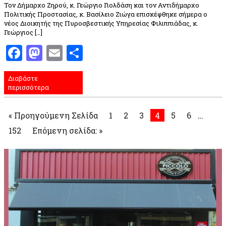
Τον Δήμαρχο Ζηρού, κ. Γεώργιο Γιολδάση και τον Αντιδήμαρχο
Πολιτικής Προστασίας, κ. Βασίλειο Ζιώγα επισκέφθηκε σήμερα ο
νέος Διοικητής της Πυροσβεστικής Υπηρεσίας Φιλιππιάδας, κ.
Γεώργιος […]
Facebook
Mastodon
Email
Μοιραστείτε
Διαβάστε
περισσότερα
« Προηγούμενη Σελίδα
1
2
3
4
5
6
…
152
Επόμενη σελίδα: »