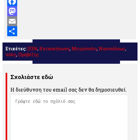
Facebook
Mastodon
Email
Μοιραστείτε
Ετικέτες:
ΙΕΡΑ
,
Κατασκήνωση
,
Μητρόπολη
,
Νικοπόλεως
,
πόλη
,
Πρεβέζης
Σχολιάστε εδώ
Η διεύθυνση του email σας δεν θα δημοσιευθεί.