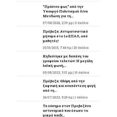
“Πράσινο φως” από την
Υπουργό Πολιτισμού Λίνα
Μενδώνη για τη...
07/08/2026, 2:39 μμ |
0 σχόλια
Πρέβεζα: Αντιρατσιστικό
μήνυμα στο 1ο ΕΠΑΛ, από
μαθητές!
15/10/2015, 7:46 πμ |
20 σχόλια
Κηδεύτηκε με δαπάνη του
γραφείου τελετών: Η μεγάλη
λαϊκή φωνή,...
05/08/2023, 3:15 μμ |
10 σχόλια
Πρέβεζα: Θλίψη από την
ξαφνική και αναπάντεχη φυγή
από τη...
26/07/2023, 9:29 πμ |
1 σχόλιο
Τα εύσημα στον Πρεβεζάνο
αστυνομικό που έσωσε το
μικρό παιδί...