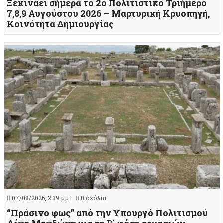
Ξεκινάει σήμερα το 2ο Πολιτιστικό Τριήμερο
7,8,9 Αυγούστου 2026 – Μαρτυρική Κρυοπηγή,
Κοινότητα Δημιουργίας
07/08/2026, 2:39 μμ |
0 σχόλια
“Πράσινο φως” από την Υπουργό Πολιτισμού
Λίνα Μενδώνη για τη Β΄ φάση εργασιών