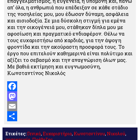
επαγγελματισμός, η ευγένεια, η υπομονή και, πάνω
απ’ όλα, η ανθρωπιά που επέδειξαν σε κάθε στάδιο
της νοσηλείας μου, μου έδωσαν δύναμη, ασφάλεια
και αισιοδοξία. Σε μια δύσκολη στιγμή για εμένα
και την οικογένειά μου, στάθηκαν δίπλα μου με
αφοσίωση και πραγματικό ενδιαφέρον. Θέλω να
τους ευχαριστήσω από καρδιάς, για την άψογη
φροντίδα και την ακούραστη προσφορά τους. Το
έργο που επιτελούν καθημερινά είναι πολύτιμο και
αξίζει το σεβασμό και την αναγνώριση όλων μας.
Με βαθιά εκτίμηση και ευγνωμοσύνη,
Κωνσταντίνος Νικολός
Facebook
Mastodon
Email
Μοιραστείτε
Ετικέτες:
Γενικό
,
Ευχαριστήριο
,
Κωνσταντίνου
,
Νικολού
,
νοσοκομείο
,
Πρέβεζας