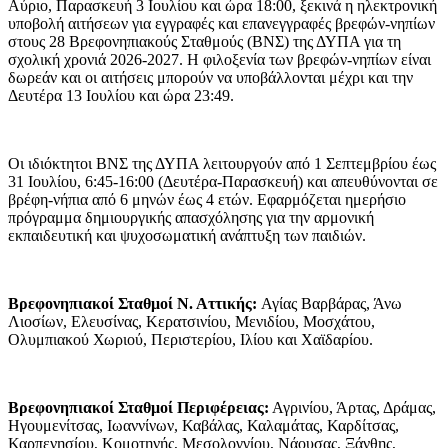
Αύριο, Παρασκευή 3 Ιουλίου και ώρα 18:00, ξεκινά η ηλεκτρονική
υποβολή αιτήσεων για εγγραφές και επανεγγραφές βρεφών-νηπίων
στους 28 Βρεφονηπιακούς Σταθμούς (ΒΝΣ) της ΔΥΠΑ για τη
σχολική χρονιά 2026-2027. Η φιλοξενία των βρεφών-νηπίων είναι
δωρεάν και οι αιτήσεις μπορούν να υποβάλλονται μέχρι και την
Δευτέρα 13 Ιουλίου και ώρα 23:49.
Οι ιδιόκτητοι ΒΝΣ της ΔΥΠΑ λειτουργούν από 1 Σεπτεμβρίου έως
31 Ιουλίου, 6:45-16:00 (Δευτέρα-Παρασκευή) και απευθύνονται σε
βρέφη-νήπια από 6 μηνών έως 4 ετών. Εφαρμόζεται ημερήσιο
πρόγραμμα δημιουργικής απασχόλησης για την αρμονική
εκπαιδευτική και ψυχοσωματική ανάπτυξη των παιδιών.
Βρεφονηπιακοί Σταθμοί Ν. Αττικής:
Αγίας Βαρβάρας, Άνω
Λιοσίων, Ελευσίνας, Κερατσινίου, Μενιδίου, Μοσχάτου,
Ολυμπιακού Χωριού, Περιστερίου, Ιλίου και Χαϊδαρίου.
Βρεφονηπιακοί Σταθμοί Περιφέρειας:
Αγρινίου, Άρτας, Δράμας,
Ηγουμενίτσας, Ιωαννίνων, Καβάλας, Καλαμάτας, Καρδίτσας,
Καρπενησίου, Κομοτηνής, Μεσολογγίου, Νάουσας, Ξάνθης,