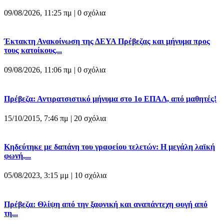
09/08/2026, 11:25 πμ |
0 σχόλια
Έκτακτη Ανακοίνωση της ΔΕΥΑ Πρέβεζας και μήνυμα προς
τους κατοίκους...
09/08/2026, 11:06 πμ |
0 σχόλια
Πρέβεζα: Αντιρατσιστικό μήνυμα στο 1ο ΕΠΑΛ, από μαθητές!
15/10/2015, 7:46 πμ |
20 σχόλια
Κηδεύτηκε με δαπάνη του γραφείου τελετών: Η μεγάλη λαϊκή
φωνή,...
05/08/2023, 3:15 μμ |
10 σχόλια
Πρέβεζα: Θλίψη από την ξαφνική και αναπάντεχη φυγή από
τη...