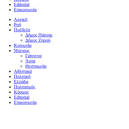
Editorial
Επικοινωνία
Αρχική
Ροή
Πρέβεζα
Δήμος Πάργας
Δήμος Ζηρού
Κοινωνία
Ήπειρος
Γιάννενα
Άρτα
Θεσπρωτία
Αθλητικά
Πολιτική
Ελλάδα
Πολιτισμός
Κόσμος
Editorial
Επικοινωνία