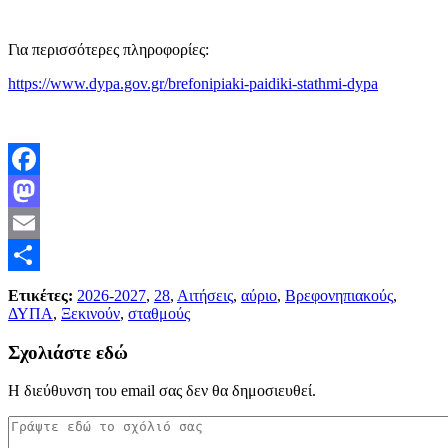
Για περισσότερες πληροφορίες:
https://www.dypa.gov.gr/brefonipiaki-paidiki-stathmi-dypa
Facebook
Mastodon
Email
Μοιραστείτε
Ετικέτες:
2026-2027
,
28
,
Αιτήσεις
,
αύριο
,
Βρεφονηπιακούς
,
ΔΥΠΑ
,
Ξεκινούν
,
σταθμούς
Σχολιάστε εδώ
Η διεύθυνση του email σας δεν θα δημοσιευθεί.