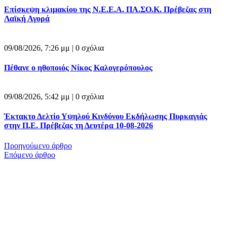
Επίσκεψη κλιμακίου της Ν.Ε.Ε.Α. ΠΑ.ΣΟ.Κ. Πρέβεζας στη
Λαϊκή Αγορά
09/08/2026, 7:26 μμ |
0 σχόλια
Πέθανε ο ηθοποιός Νίκος Καλογερόπουλος
09/08/2026, 5:42 μμ |
0 σχόλια
Έκτακτο Δελτίο Υψηλού Κινδύνου Εκδήλωσης Πυρκαγιάς
στην Π.Ε. Πρέβεζας τη Δευτέρα 10-08-2026
Προηγούμενο άρθρο
Επόμενο άρθρο