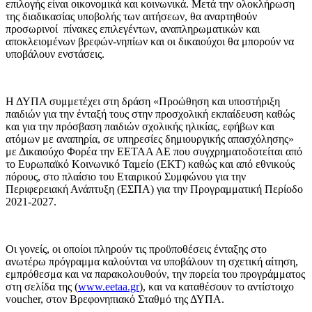
επιλογής είναι οικονομικά και κοινωνικά. Μετά την ολοκλήρωση
της διαδικασίας υποβολής των αιτήσεων, θα αναρτηθούν
προσωρινοί πίνακες επιλεγέντων, αναπληρωματικών και
αποκλειομένων βρεφών-νηπίων και οι δικαιούχοι θα μπορούν να
υποβάλουν ενστάσεις.
Η ΔΥΠΑ συμμετέχει στη δράση «Προώθηση και υποστήριξη
παιδιών για την ένταξή τους στην προσχολική εκπαίδευση καθώς
και για την πρόσβαση παιδιών σχολικής ηλικίας, εφήβων και
ατόμων με αναπηρία, σε υπηρεσίες δημιουργικής απασχόλησης»
με Δικαιούχο Φορέα την ΕΕΤΑΑ ΑΕ που συγχρηματοδοτείται από
το Ευρωπαϊκό Κοινωνικό Ταμείο (ΕΚΤ) καθώς και από εθνικούς
πόρους, στο πλαίσιο του Εταιρικού Συμφώνου για την
Περιφερειακή Ανάπτυξη (ΕΣΠΑ) για την Προγραμματική Περίοδο
2021-2027.
Οι γονείς, οι οποίοι πληρούν τις προϋποθέσεις ένταξης στο
ανωτέρω πρόγραμμα καλούνται να υποβάλουν τη σχετική αίτηση,
εμπρόθεσμα και να παρακολουθούν, την πορεία του προγράμματος
στη σελίδα της (
www.eetaa.gr
), και να καταθέσουν το αντίστοιχο
voucher, στον Βρεφονηπιακό Σταθμό της ΔΥΠΑ.