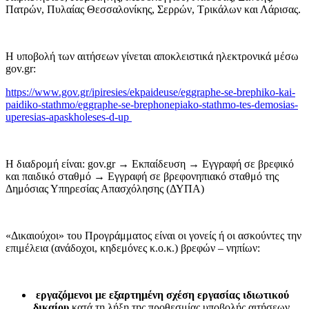
Πατρών, Πυλαίας Θεσσαλονίκης, Σερρών, Τρικάλων και Λάρισας.
Η υποβολή των αιτήσεων γίνεται αποκλειστικά ηλεκτρονικά μέσω
gov.gr:
https://www.gov.gr/ipiresies/ekpaideuse/eggraphe-se-brephiko-kai-
paidiko-stathmo/eggraphe-se-brephonepiako-stathmo-tes-demosias-
uperesias-apaskholeses-d-up
Η διαδρομή είναι: gov.gr → Εκπαίδευση → Εγγραφή σε βρεφικό
και παιδικό σταθμό → Εγγραφή σε βρεφονηπιακό σταθμό της
Δημόσιας Υπηρεσίας Απασχόλησης (ΔΥΠΑ)
«Δικαιούχοι» του Προγράμματος είναι οι γονείς ή οι ασκούντες την
επιμέλεια (ανάδοχοι, κηδεμόνες κ.ο.κ.) βρεφών – νηπίων:
εργαζόμενοι με εξαρτημένη σχέση εργασίας ιδιωτικού
δικαίου
κατά τη λήξη της προθεσμίας υποβολής αιτήσεων