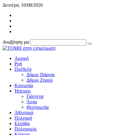
Δευτέρα, 10/08/2026
Αναζήτηση για
Αρχική
Ροή
Πρέβεζα
Δήμος Πάργας
Δήμος Ζηρού
Κοινωνία
Ήπειρος
Γιάννενα
Άρτα
Θεσπρωτία
Αθλητικά
Πολιτική
Ελλάδα
Πολιτισμός
Κόσμος