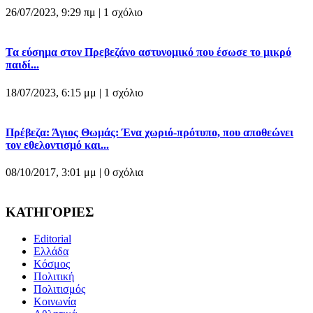
26/07/2023, 9:29 πμ |
1 σχόλιο
Τα εύσημα στον Πρεβεζάνο αστυνομικό που έσωσε το μικρό
παιδί...
18/07/2023, 6:15 μμ |
1 σχόλιο
Πρέβεζα: Άγιος Θωμάς: Ένα χωριό-πρότυπο, που αποθεώνει
τον εθελοντισμό και...
08/10/2017, 3:01 μμ |
0 σχόλια
ΚΑΤΗΓΟΡΙΕΣ
Editorial
Ελλάδα
Κόσμος
Πολιτική
Πολιτισμός
Κοινωνία