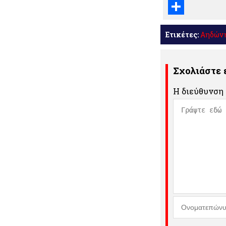
Email
Μοιραστείτε
Ετικέτες:
Αηδών
Σχολιάστε
Η διεύθυνση 