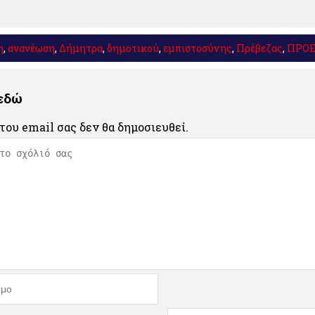
η
,
ανανέωση
,
Δήμητρα
,
δημοτικού
,
εμπιστοσύνης
,
Πρέβεζας
,
ΠΡΟ
 εδώ
του email σας δεν θα δημοσιευθεί.