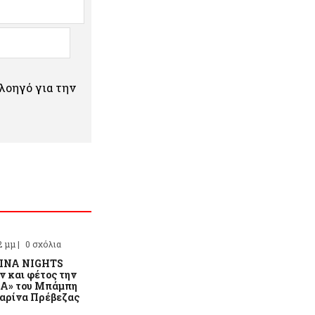
πλοηγό για την
2 μμ |
0 σχόλια
INA NIGHTS
ν και φέτος την
ΙΑ» του Μπάμπη
αρίνα Πρέβεζας