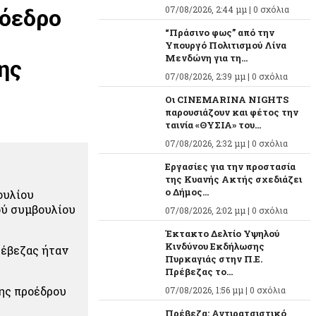
όεδρο
07/08/2026, 2:44 μμ |
0 σχόλια
“Πράσινο φως” από την
Υπουργό Πολιτισμού Λίνα
Μενδώνη για τη...
ης
07/08/2026, 2:39 μμ |
0 σχόλια
Οι CINEMARINA NIGHTS
παρουσιάζουν και φέτος την
ταινία «ΘΥΣΙΑ» του...
07/08/2026, 2:32 μμ |
0 σχόλια
Εργασίες για την προστασία
της Κυανής Ακτής σχεδιάζει
ο Δήμος...
ουλίου
ού συμβουλίου
07/08/2026, 2:02 μμ |
0 σχόλια
Έκτακτο Δελτίο Υψηλού
Κινδύνου Εκδήλωσης
ρέβεζας ήταν
Πυρκαγιάς στην Π.Ε.
Πρέβεζας το...
ης προέδρου
07/08/2026, 1:56 μμ |
0 σχόλια
Πρέβεζα: Αντιρατσιστικό