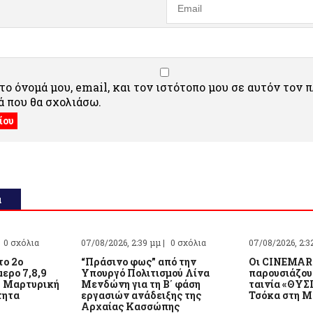
ο όνομά μου, email, και τον ιστότοπο μου σε αυτόν τον 
 που θα σχολιάσω.
α
0 σχόλια
07/08/2026, 2:39 μμ |
0 σχόλια
07/08/2026, 2:3
το 2ο
“Πράσινο φως” από την
Οι CINEMAR
μερο 7,8,9
Υπουργό Πολιτισμού Λίνα
παρουσιάζου
– Μαρτυρική
Μενδώνη για τη Β΄ φάση
ταινία «ΘΥΣ
τητα
εργασιών ανάδειξης της
Τσόκα στη Μ
Αρχαίας Κασσώπης