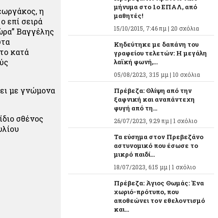
μήνυμα στο 1ο ΕΠΑΛ, από
εωργάκος, η
μαθητές!
ο επί σειρά
15/10/2015, 7:46 πμ |
20 σχόλια
ώρα” Βαγγέλης
υτα
Κηδεύτηκε με δαπάνη του
το κατά
γραφείου τελετών: Η μεγάλη
ούς
λαϊκή φωνή,...
05/08/2023, 3:15 μμ |
10 σχόλια
σει με γνώμονα
Πρέβεζα: Θλίψη από την
ξαφνική και αναπάντεχη
φυγή από τη...
ίδιο σθένος
26/07/2023, 9:29 πμ |
1 σχόλιο
υλίου
Τα εύσημα στον Πρεβεζάνο
αστυνομικό που έσωσε το
μικρό παιδί...
18/07/2023, 6:15 μμ |
1 σχόλιο
Πρέβεζα: Άγιος Θωμάς: Ένα
χωριό-πρότυπο, που
αποθεώνει τον εθελοντισμό
και...