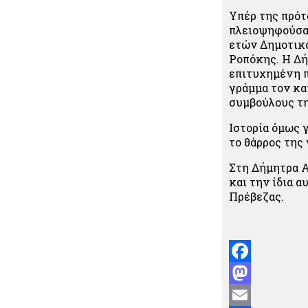
Υπέρ της πρότ
πλειοψηφούσα 
ετών Δημοτικ
Ροπόκης. Η Δή
επιτυχημένη π
γράμμα τον κα
συμβούλους τη
Ιστορία όμως 
το θάρρος της
Στη Δήμητρα Α
και την ίδια 
Πρέβεζας.
Facebook
Mastodon