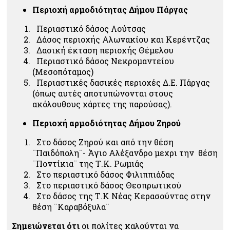
Περιοχή αρμοδιότητας Δήμου Πάργας
Περιαστικό δάσος Λούτσας
Δάσος περιοχής Αλωνακίου και Κερέντζας
Δασική έκταση περιοχής Θέμελου
Περιαστικό δάσος Νεκρομαντείου
(Μεσοπόταμος)
Περιαστικές δασικές περιοχές Δ.Ε. Πάργας
(όπως αυτές αποτυπώνονται στους
ακόλουθους χάρτες της παρούσας).
Περιοχή αρμοδιότητας Δήμου Ζηρού
Στο δάσος Ζηρού και από την θέση
¨Παιδόπολη¨- Άγιο Αλέξανδρο μεχρι την θέση
¨Ποντίκια¨ της Τ.Κ. Ρωμιάς
Στο περιαστικό δάσος Φιλιππιάδας
Στο περιαστικό δάσος Θεσπρωτικού
Στο δάσος της Τ.Κ Νέας Κερασούντας στην
θέση ¨Καραβόξυλα¨
Σημειώνεται ότι
οι πολίτες καλούνται να