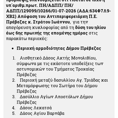
υπ΄αριθμ.πρωτ. ΠΗ/ΑΔΠΠ/ ΠΗ/
ΑΔΠΠ/129099/10266/01-07-2026 (ΑΔΑ:634Φ7Λ9-
ΧΒ2) Απόφαση του Αντιπεριφερειάρχη Π.Ε.
Πρέβεζας κ. Στράτου Ιωάννου
, για την
απαγόρευση κυκλοφορίας από τη
δύση του ηλίου
έως 6
ης
πρωινής της επομένης ημέρας
στις
παρακάτω περιοχές:
Περιοχή αρμοδιότητας Δήμου Πρέβεζας
Αισθητικό Δάσος Ακτής Μονολιθίου,
σύμφωνα με τις εκάστοτε υποδείξεις των
αστυνομικών του Τμήματος Τροχαίας
Πρέβεζας
Περιοχή
μεταξύ δασυλλίου Αγ. Τριάδας και
Μεταμόρφωσης του Σωτήρα του Δήμου
Πρέβεζας
Δασύλλιο Αγίων Αποστόλων Δήμου
Πρέβεζας
Δάσος Λεκατσά
Δάσος Αγίου Βαρνάβα