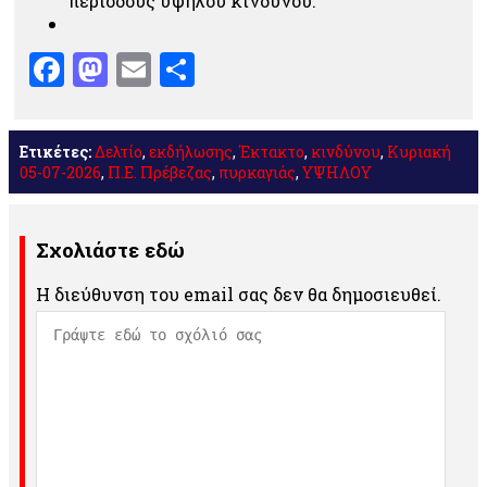
περιόδους υψηλού κίνδυνου.
Facebook
Mastodon
Email
Μοιραστείτε
Ετικέτες:
Δελτίο
,
εκδήλωσης
,
Έκτακτο
,
κινδύνου
,
Κυριακή
05-07-2026
,
Π.Ε. Πρέβεζας
,
πυρκαγιάς
,
ΥΨΗΛΟΥ
Σχολιάστε εδώ
Η διεύθυνση του email σας δεν θα δημοσιευθεί.