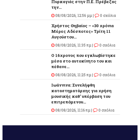
Πυρκαγιάς στην Π.Ε. Πρέβεζας
την...
08/08/2026, 12:56 μμ |
0 σχόλια
Χρήστος Θηβαίος – «30 χρόνια
Μέρες Αδέσποτες» Τρίτη 11
Αυγούστου...
08/08/2026, 11:35 πμ |
0 σχόλια
O 16χρονος που εγκλωβίστηκε
μέσα στο αυτοκίνητο του και
πέθανε...
08/08/2026, 11:25 πμ |
0 σχόλια
Ιωάννινα: Συνελήφθη
καταστηματάρχης για χρήση
μουσικής καθ’ υπέρβαση του
επιτρεπόμενου...
08/08/2026, 11:16 πμ |
0 σχόλια