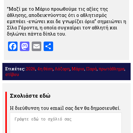
“Μαζί με το Μάριο προωθούμε τις αξίες της
άθλησης, αποδεικνύοντας ότι ο αθλητισμός
εμπνέει -ενώνει και δε γνωρίζει όρια” σημειώνει η
Σίλα Γέροντα, η οποία συγχαίρει τον αθλητή και
δηλώνει πάντα δίπλα του.
Facebook
Mastodon
Email
Μοιραστείτε
Ετικέτες:
2026
,
4η θέση
,
Λάζαρη
,
Μάριο
,
Παρά
,
πρωτάθλημα
,
στίβου
Σχολιάστε εδώ
Η διεύθυνση του email σας δεν θα δημοσιευθεί.