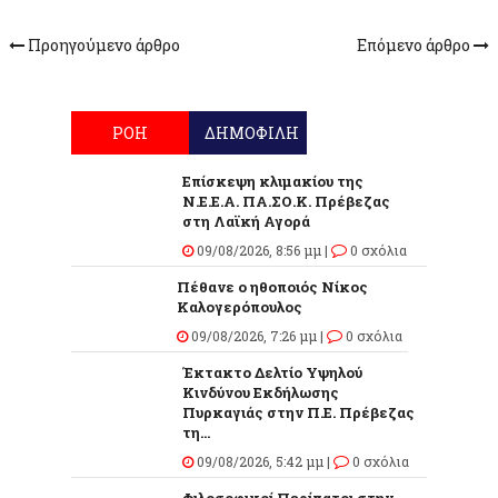
Προηγούμενο άρθρο
Επόμενο άρθρο
ΡΟΗ
ΔΗΜΟΦΙΛΗ
Επίσκεψη κλιμακίου της
Ν.Ε.Ε.Α. ΠΑ.ΣΟ.Κ. Πρέβεζας
στη Λαϊκή Αγορά
09/08/2026, 8:56 μμ |
0 σχόλια
Πέθανε ο ηθοποιός Νίκος
Καλογερόπουλος
09/08/2026, 7:26 μμ |
0 σχόλια
Έκτακτο Δελτίο Υψηλού
Κινδύνου Εκδήλωσης
Πυρκαγιάς στην Π.Ε. Πρέβεζας
τη...
09/08/2026, 5:42 μμ |
0 σχόλια
Φιλοσοφικοί Περίπατοι στην