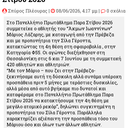
Σπύρος Πλέουρας
|
08/06/2026, 4:17 μμ |
0 σχόλια
Στο Πανελλήνιο Πρωτάθλημα Παρα Στίβου 2026
συμμετείχε ο αθλητής του “Άκμων Ιωαννίνων”
Μάριος Λάζαρης, με καταγωγή από την Πρέβεζα
και με προπονήτρια την Σίλα Γέροντα,
κατακτώντας τη 4η θέση στη σφαιροβολία , στην
Κατηγορία Φ55. Οι αγώνες διεξήχθησαν στη
Θεσσαλονίκη στις 6 και 7 Ιουνίου με τη συμμετοχή
420 αθλητών και αθλητριών.
“Με τον Μάριο – που ζει στην Πρέβεζα-
ξεκινήσαμε αυτή τη δύσκολη αλλά συνάμα υπέροχη
προσπάθεια πριν 5 μήνες με τεράστιες δυσκολίες,
αλλά μέσα από αυτό βγήκαμε πιο δυνατοί και
καταφέραμε στο Πανελλήνιο Πρωτάθλημα Παρα
Στίβου 2026 να κατακτήσουμε την 4η θέση με
μεγάλο ατομικό ρεκόρ”, δηλώνει συγκινημένη η
προπονήτρια του Σίλα Γέροντα. Παράλληλα
χαρακτηρίζει αξιέπαινη την προσπάθεια τόσο του
Μάριου όσο και όλων των άλλων αθλητών.