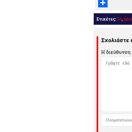
Email
Μοιραστείτε
Ετικέτες:
2η
,
αρχ
Σχολιάστε
Η διεύθυνση 