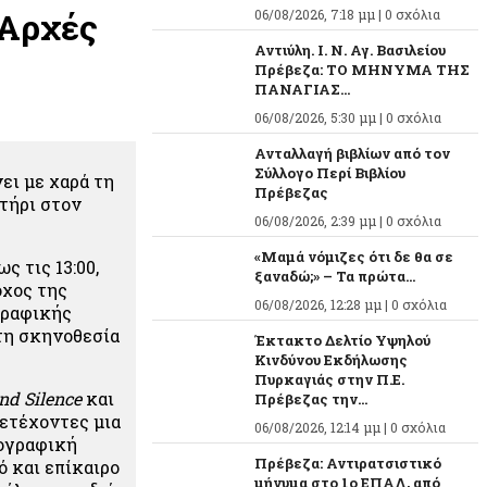
 Αρχές
06/08/2026, 7:18 μμ |
0 σχόλια
Αντιύλη. Ι. Ν. Αγ. Βασιλείου
Πρέβεζα: ΤΟ ΜΗΝΥΜΑ ΤΗΣ
ΠΑΝΑΓΙΑΣ...
06/08/2026, 5:30 μμ |
0 σχόλια
Ανταλλαγή βιβλίων από τον
Σύλλογο Περί Βιβλίου
ει με χαρά τη
Πρέβεζας
τήρι στον
06/08/2026, 2:39 μμ |
0 σχόλια
«Μαμά νόμιζες ότι δε θα σε
ς τις 13:00,
ξαναδώ;» – Τα πρώτα...
όχος της
06/08/2026, 12:28 μμ |
0 σχόλια
γραφικής
 τη σκηνοθεσία
Έκτακτο Δελτίο Υψηλού
Κινδύνου Εκδήλωσης
Πυρκαγιάς στην Π.Ε.
nd Silence
και
Πρέβεζας την...
ετέχοντες μια
06/08/2026, 12:14 μμ |
0 σχόλια
τογραφική
Πρέβεζα: Αντιρατσιστικό
ό και επίκαιρο
μήνυμα στο 1ο ΕΠΑΛ, από