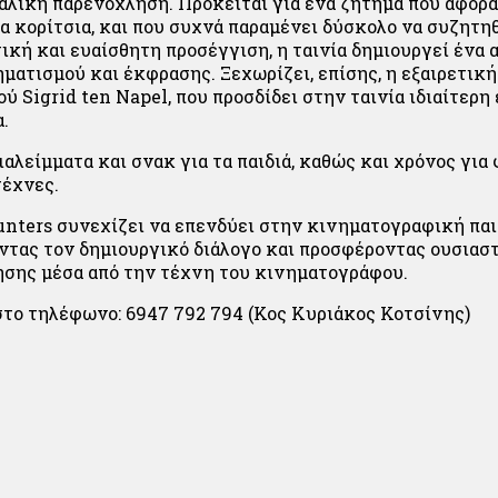
αλική παρενόχληση. Πρόκειται για ένα ζήτημα που αφορά 
τα κορίτσια, και που συχνά παραμένει δύσκολο να συζητηθ
τική και ευαίσθητη προσέγγιση, η ταινία δημιουργεί ένα
ηματισμού και έκφρασης. Ξεχωρίζει, επίσης, η εξαιρετική
 Sigrid ten Napel, που προσδίδει στην ταινία ιδιαίτερη
.
ιαλείμματα και σνακ για τα παιδιά, καθώς και χρόνος γι
τέχνες.
unters συνεχίζει να επενδύει στην κινηματογραφική παι
ντας τον δημιουργικό διάλογο και προσφέροντας ουσιασ
ησης μέσα από την τέχνη του κινηματογράφου.
το τηλέφωνο: 6947 792 794 (Κος Κυριάκος Κοτσίνης)