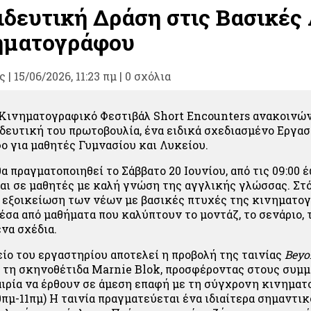
ιδευτική Δράση στις Βασικές
ηματογράφου
ς
|
15/06/2026, 11:23 πμ |
0 σχόλια
 Κινηματογραφικό Φεστιβάλ Short Encounters ανακοινών
δευτική του πρωτοβουλία, ένα ειδικά σχεδιασμένο Εργασ
 για μαθητές Γυμνασίου και Λυκείου.
α πραγματοποιηθεί το Σάββατο 20 Ιουνίου, από τις 09:00 έω
αι σε μαθητές με καλή γνώση της αγγλικής γλώσσας. Στ
η εξοικείωση των νέων με βασικές πτυχές της κινηματο
μέσα από μαθήματα που καλύπτουν το μοντάζ, το σενάριο,
να σχέδια.
ίο του εργαστηρίου αποτελεί η προβολή της ταινίας
Beyo
 τη σκηνοθέτιδα Marnie Blok, προσφέροντας στους συμμ
ιρία να έρθουν σε άμεση επαφή με τη σύγχρονη κινημα
0πμ-11πμ) Η ταινία πραγματεύεται ένα ιδιαίτερα σημαντικ