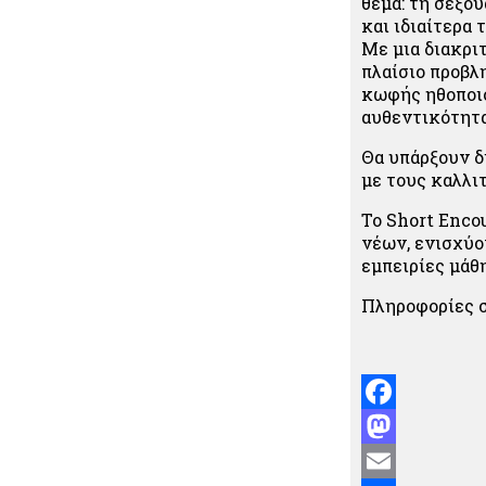
θέμα: τη σεξου
και ιδιαίτερα 
Με μια διακρι
πλαίσιο προβλ
κωφής ηθοποιού
αυθεντικότητα
Θα υπάρξουν δ
με τους καλλι
Το Short Enco
νέων, ενισχύο
εμπειρίες μάθ
Πληροφορίες σ
Facebook
Mastodon