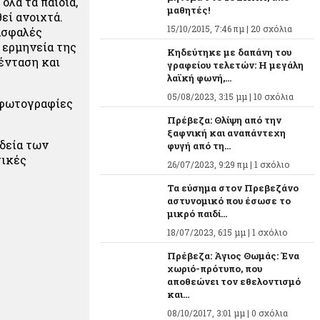
όλα τα παιδιά,
μαθητές!
εί ανοιχτά.
15/10/2015, 7:46 πμ |
20 σχόλια
 ασφαλές
 ερμηνεία της
Κηδεύτηκε με δαπάνη του
 ένταση και
γραφείου τελετών: Η μεγάλη
λαϊκή φωνή,...
05/08/2023, 3:15 μμ |
10 σχόλια
α φωτογραφίες
Πρέβεζα: Θλίψη από την
ξαφνική και αναπάντεχη
δεία των
φυγή από τη...
τικές
26/07/2023, 9:29 πμ |
1 σχόλιο
Τα εύσημα στον Πρεβεζάνο
αστυνομικό που έσωσε το
μικρό παιδί...
18/07/2023, 6:15 μμ |
1 σχόλιο
Πρέβεζα: Άγιος Θωμάς: Ένα
χωριό-πρότυπο, που
αποθεώνει τον εθελοντισμό
και...
08/10/2017, 3:01 μμ |
0 σχόλια