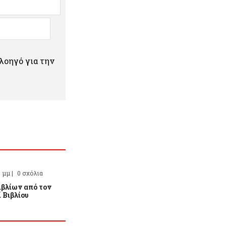
πλοηγό για την
9 μμ |
0 σχόλια
ιβλίων από τον
 Βιβλίου