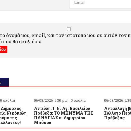
ο όνομά μου, email, και τον ιστότοπο μου σε αυτόν τον 
 που θα σχολιάσω.
α
0 σχόλια
06/08/2026, 5:30 μμ |
0 σχόλια
06/08/2026, 2:3
 Δήμαρχος
Αντιύλη. Ι. Ν. Αγ. Βασιλείου
Ανταλλαγή β
αία Νικόπολη
Πρέβεζα: ΤΟ ΜΗΝΥΜΑ ΤΗΣ
Σύλλογο Περί
ρόμο της
ΠΑΝΑΓΙΑΣ π. Δημητρίου
Πρέβεζας
μέλλοντος!
Μπόκου