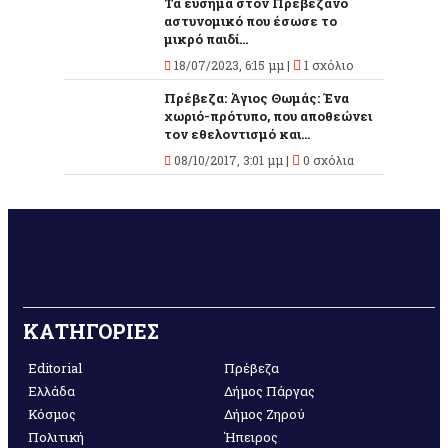
Τα εύσημα στον Πρεβεζάνο
αστυνομικό που έσωσε το
μικρό παιδί...
18/07/2023, 6:15 μμ |
1 σχόλιο
Πρέβεζα: Άγιος Θωμάς: Ένα
χωριό-πρότυπο, που αποθεώνει
τον εθελοντισμό και...
08/10/2017, 3:01 μμ |
0 σχόλια
ΚΑΤΗΓΟΡΙΕΣ
Editorial
Πρέβεζα
Ελλάδα
Δήμος Πάργας
Κόσμος
Δήμος Ζηρού
Πολιτική
Ήπειρος