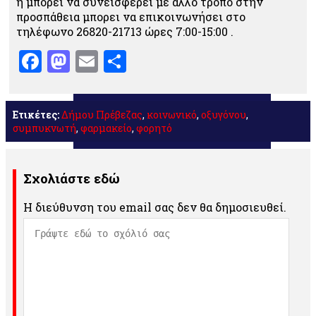
ή μπορεί να συνεισφέρει με άλλο τρόπο στην
προσπάθεια μπορει να επικοινωνήσει στο
τηλέφωνο 26820-21713 ώρες 7:00-15:00 .
Facebook
Mastodon
Email
Μοιραστείτε
Ετικέτες:
Δήμου Πρέβεζας
,
κοινωνικό
,
οξυγόνου
,
συμπυκνωτή
,
φαρμακείο
,
φορητό
Σχολιάστε εδώ
Η διεύθυνση του email σας δεν θα δημοσιευθεί.