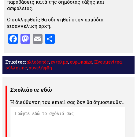
παραβάσεις κατά της δημόσιας τάξης και
ασφάλειας.
Ο συλληφθείς θα οδηγηθεί στην αρμόδια
εισαγγελική αρχή.
Facebook
Mastodon
Email
Μοιραστείτε
Ετικέτες:
αλλοδαπός
,
ένταλμα
,
ευρωπαϊκό
,
Ηγουμενίτσα
,
σύλληψης
,
συνελήφθη
Σχολιάστε εδώ
Η διεύθυνση του email σας δεν θα δημοσιευθεί.