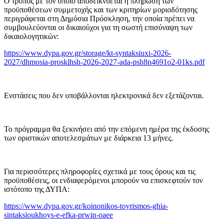
Ο τρόπος με τον οποίο αποδεικνύεται η πλήρωση των
προϋποθέσεων συμμετοχής και των κριτηρίων μοριοδότησης
περιγράφεται στη Δημόσια Πρόσκληση, την οποία πρέπει να
συμβουλεύονται οι δικαιούχοι για τη σωστή επισύναψη των
δικαιολογητικών:
https://www.dypa.gov.gr/storage/kt-syntaksiuxi-2026-
2027/dhmosia-prosklhsh-2026-2027-ada-psh8n4691o2-01ks.pdf
Ενστάσεις που δεν υποβάλλονται ηλεκτρονικά δεν εξετάζονται.
Το πρόγραμμα θα ξεκινήσει από την επόμενη ημέρα της έκδοσης
των οριστικών αποτελεσμάτων με διάρκεια 13 μήνες.
Για περισσότερες πληροφορίες σχετικά με τους όρους και τις
προϋποθέσεις, οι ενδιαφερόμενοι μπορούν να επισκεφτούν τον
ιστότοπο της ΔΥΠΑ:
https://www.dypa.gov.gr/koinonikos-toyrismos-ghia-
sintaksioukhoys-e-efka-prwin-oaee