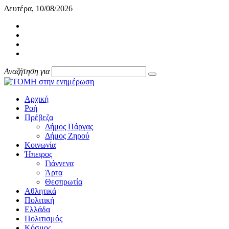
Δευτέρα, 10/08/2026
Αναζήτηση για
Αρχική
Ροή
Πρέβεζα
Δήμος Πάργας
Δήμος Ζηρού
Κοινωνία
Ήπειρος
Γιάννενα
Άρτα
Θεσπρωτία
Αθλητικά
Πολιτική
Ελλάδα
Πολιτισμός
Κόσμος