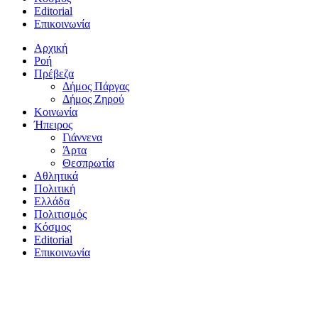
Editorial
Επικοινωνία
Αρχική
Ροή
Πρέβεζα
Δήμος Πάργας
Δήμος Ζηρού
Κοινωνία
Ήπειρος
Γιάννενα
Άρτα
Θεσπρωτία
Αθλητικά
Πολιτική
Ελλάδα
Πολιτισμός
Κόσμος
Editorial
Επικοινωνία