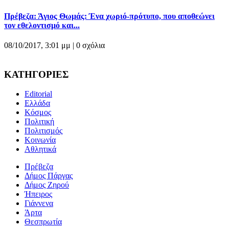
Πρέβεζα: Άγιος Θωμάς: Ένα χωριό-πρότυπο, που αποθεώνει
τον εθελοντισμό και...
08/10/2017, 3:01 μμ |
0 σχόλια
ΚΑΤΗΓΟΡΙΕΣ
Editorial
Ελλάδα
Κόσμος
Πολιτική
Πολιτισμός
Κοινωνία
Αθλητικά
Πρέβεζα
Δήμος Πάργας
Δήμος Ζηρού
Ήπειρος
Γιάννενα
Άρτα
Θεσπρωτία