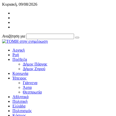
Κυριακή, 09/08/2026
Αναζήτηση για
Αρχική
Ροή
Πρέβεζα
Δήμος Πάργας
Δήμος Ζηρού
Κοινωνία
Ήπειρος
Γιάννενα
Άρτα
Θεσπρωτία
Αθλητικά
Πολιτική
Ελλάδα
Πολιτισμός
Κόσμος