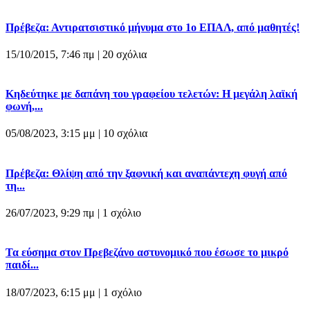
Πρέβεζα: Αντιρατσιστικό μήνυμα στο 1ο ΕΠΑΛ, από μαθητές!
15/10/2015, 7:46 πμ |
20 σχόλια
Κηδεύτηκε με δαπάνη του γραφείου τελετών: Η μεγάλη λαϊκή
φωνή,...
05/08/2023, 3:15 μμ |
10 σχόλια
Πρέβεζα: Θλίψη από την ξαφνική και αναπάντεχη φυγή από
τη...
26/07/2023, 9:29 πμ |
1 σχόλιο
Τα εύσημα στον Πρεβεζάνο αστυνομικό που έσωσε το μικρό
παιδί...
18/07/2023, 6:15 μμ |
1 σχόλιο