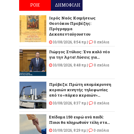
ΡΟΗ
ΔΗΜΟΦΙΛΗ
Ιερός Ναός Κοιμήσεως
Θεοτόκου Πρεβέζης:
Πρόγραμμα
Δεκαπενταύγουστου
10/08/2026, 8:54 πμ |
0 σχόλια
Γιώργος Στύλιος: Ένα καλό νέο
για την Άρτα! Λύσεις για...
10/08/2026, 8:48 πμ |
0 σχόλια
Πρέβεζα: Πρώτη απομάκρυνση
κεραιών κινητής τηλεφωνίας
από το «πάρκο κεραιών»...
10/08/2026, 8:37 πμ |
0 σχόλια
Επίδομα 150 ευρώ ανά παιδί:
Ποιοι θα πληρωθούν τέλη στα...
10/08/2026, 8:29 πμ |
0 σχόλια