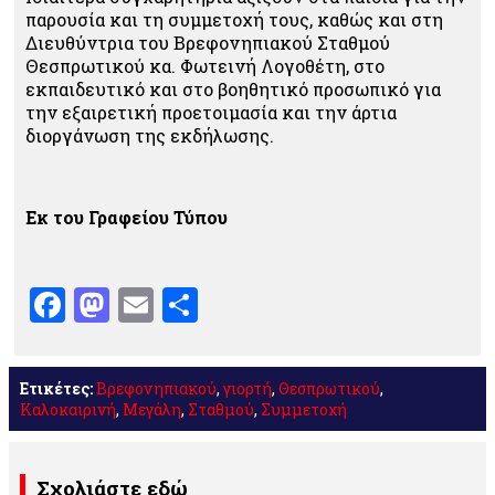
παρουσία και τη συμμετοχή τους, καθώς και στη
Διευθύντρια του Βρεφονηπιακού Σταθμού
Θεσπρωτικού κα. Φωτεινή Λογοθέτη, στο
εκπαιδευτικό και στο βοηθητικό προσωπικό για
την εξαιρετική προετοιμασία και την άρτια
διοργάνωση της εκδήλωσης.
Εκ του Γραφείου Τύπου
Facebook
Mastodon
Email
Μοιραστείτε
Ετικέτες:
Βρεφονηπιακού
,
γιορτή
,
Θεσπρωτικού
,
Καλοκαιρινή
,
Μεγάλη
,
Σταθμού
,
Συμμετοχή
Σχολιάστε εδώ