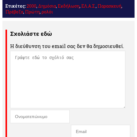
Ετικέτες:
2000
,
Δημόσια
,
Εκδήλωση
,
ΕΛ.Α.Σ.
,
Παρασκευή
,
Πρέβεζα
,
Πρώτη
,
ρολόι
Σχολιάστε εδώ
Η διεύθυνση του email σας δεν θα δημοσιευθεί.