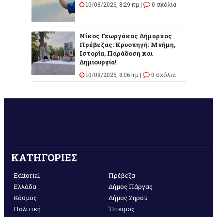
10/08/2026, 8:29 πμ |
0 σχόλια
Νίκος Γεωργάκος Δήμαρχος
Πρέβεζας: Κρυοπηγή: Μνήμη,
Ιστορία, Παράδοση και
Δημιουργία!
10/08/2026, 8:06 πμ |
0 σχόλια
ΚΑΤΗΓΟΡΙΕΣ
Editorial
Πρέβεζα
Ελλάδα
Δήμος Πάργας
Κόσμος
Δήμος Ζηρού
Πολιτική
Ήπειρος