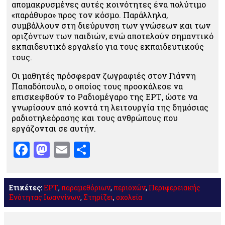
απομακρυσμένες αυτές κοινότητες ένα πολύτιμο
«παράθυρο» προς τον κόσμο. Παράλληλα,
συμβάλλουν στη διεύρυνση των γνώσεων και των
οριζόντων των παιδιών, ενώ αποτελούν σημαντικό
εκπαιδευτικό εργαλείο για τους εκπαιδευτικούς
τους.
Οι μαθητές πρόσφεραν ζωγραφιές στον Γιάννη
Παπαδόπουλο, ο οποίος τους προσκάλεσε να
επισκεφθούν το Ραδιομέγαρο της ΕΡΤ, ώστε να
γνωρίσουν από κοντά τη λειτουργία της δημόσιας
ραδιοτηλεόρασης και τους ανθρώπους που
εργάζονται σε αυτήν.
Facebook
Mastodon
Email
Μοιραστείτε
Ετικέτες:
ΕΡΤ
,
παραμεθόριων
,
περιοχών
,
Περιφερειακής
Ενότητας Ιωαννίνων
,
Στηρίζει
,
σχολεία