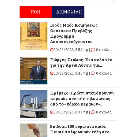
ΡΟΗ
ΔΗΜΟΦΙΛΗ
Ιερός Ναός Κοιμήσεως
Θεοτόκου Πρεβέζης:
Πρόγραμμα
Δεκαπενταύγουστου
10/08/2026, 8:54 πμ |
0 σχόλια
Γιώργος Στύλιος: Ένα καλό νέο
για την Άρτα! Λύσεις για...
10/08/2026, 8:48 πμ |
0 σχόλια
Πρέβεζα: Πρώτη απομάκρυνση
κεραιών κινητής τηλεφωνίας
από το «πάρκο κεραιών»...
10/08/2026, 8:37 πμ |
0 σχόλια
Επίδομα 150 ευρώ ανά παιδί:
Ποιοι θα πληρωθούν τέλη στα...