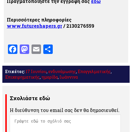
Πραγματοποιήστε την εγγραφή σας
εδώ
Περισσότερες πληροφορίες
www.futureshapers.gr
/ 2130276559
Facebook
Mastodon
Email
Μοιραστείτε
Ετικέτες:
17 Ιουνίου
,
ενδυνάμωσης
,
Επαγγελματικής
,
Επιχειρηματικής
,
ημερίδα
,
Ιωάννινα
Σχολιάστε εδώ
Η διεύθυνση του email σας δεν θα δημοσιευθεί.