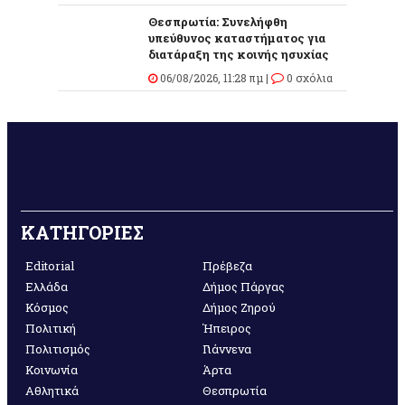
Θεσπρωτία: Συνελήφθη
υπεύθυνος καταστήματος για
διατάραξη της κοινής ησυχίας
06/08/2026, 11:28 πμ |
0 σχόλια
ΚΑΤΗΓΟΡΙΕΣ
Editorial
Πρέβεζα
Ελλάδα
Δήμος Πάργας
Κόσμος
Δήμος Ζηρού
Πολιτική
Ήπειρος
Πολιτισμός
Γιάννενα
Κοινωνία
Άρτα
Αθλητικά
Θεσπρωτία