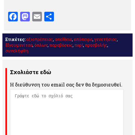
Facebook
Mastodon
Email
Μοιραστείτε
Ετικέτες:
αξιοπρέπειας
,
απείθεια
,
απόπειρα
,
γενετήσιας
,
Ηγουμενίτσα
,
όπλων
,
παραβάσεις
,
περί
,
προσβολής
,
συνελήφθη
Σχολιάστε εδώ
Η διεύθυνση του email σας δεν θα δημοσιευθεί.