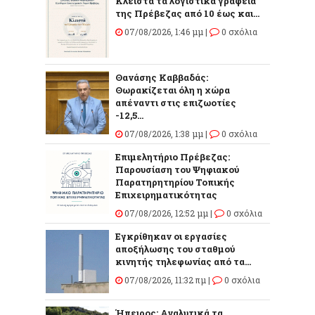
Κλειστά τα λογιστικά γραφεία
της Πρέβεζας από 10 έως και...
07/08/2026, 1:46 μμ |
0 σχόλια
Θανάσης Καββαδάς:
Θωρακίζεται όλη η χώρα
απέναντι στις επιζωοτίες
-12,5...
07/08/2026, 1:38 μμ |
0 σχόλια
Επιμελητήριο Πρέβεζας:
Παρουσίαση του Ψηφιακού
Παρατηρητηρίου Τοπικής
Επιχειρηματικότητας
07/08/2026, 12:52 μμ |
0 σχόλια
Εγκρίθηκαν οι εργασίες
αποξήλωσης του σταθμού
κινητής τηλεφωνίας από τα...
07/08/2026, 11:32 πμ |
0 σχόλια
Ήπειρος: Αναλυτικά τα