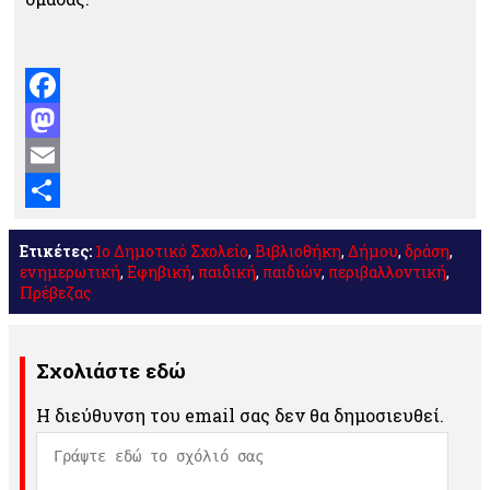
Facebook
Mastodon
Email
Μοιραστείτε
Ετικέτες:
1ο Δημοτικό Σχολείο
,
Βιβλιοθήκη
,
Δήμου
,
δράση
,
ενημερωτική
,
Εφηβική
,
παιδική
,
παιδιών
,
περιβαλλοντική
,
Πρέβεζας
Σχολιάστε εδώ
Η διεύθυνση του email σας δεν θα δημοσιευθεί.