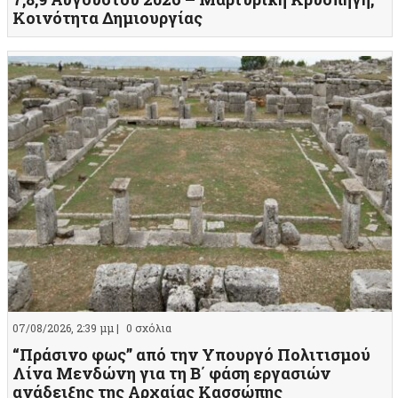
Κοινότητα Δημιουργίας
07/08/2026, 2:39 μμ |
0 σχόλια
“Πράσινο φως” από την Υπουργό Πολιτισμού
Λίνα Μενδώνη για τη Β΄ φάση εργασιών
ανάδειξης της Αρχαίας Κασσώπης