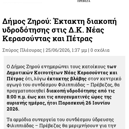
Δήμος Ζηρού: Έκτακτη διακοπή
υδροδότησης στις Δ.Κ. Νέας
Κερασούντας και Πέτρας
Σπύρος Πλέουρας
|
25/06/2026, 1:37 μμ |
0 σχόλια
Ο Δήμος Ζηρού ενημερώνει τους κατοίκους
των
Δημοτικών Κοινοτήτων Νέας Κερασούντας και
Πέτρας
ότι, λόγω
έκτακτης
βλάβης
στον κεντρικό
αγωγό του συνδέσμου Φιλιππιάδας – Πρέβεζας, θα
πραγματοποιηθεί
διακοπή υδροδότησης από τις
8:00 π.μ. έως και τις απογευματινές ώρες
της
αυριανής ημέρας, ήτοι Παρασκευή 26 Ιουνίου
2026.
Τα αρμόδια συνεργεία του συνδέσμου ύδρευσης
Φιλιππιάδας – Πρέβεζας θα μεριμνήσουν για την