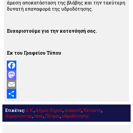
άμεση αποκατάσταση της βλάβης και την ταχύτερη
δυνατή επαναφορά της υδροδότησης.
Ευχαριστούμε για την κατανόησή σας.
Εκ του Γραφείου Τύπου
Facebook
Mastodon
Email
Μοιραστείτε
Ετικέτες:
Δ.Κ.
,
Δήμος Ζηρού
,
Διακοπή
,
Έκτακτη
,
Κερασούντας
,
νέας
,
Πέτρας
,
υδροδότησης