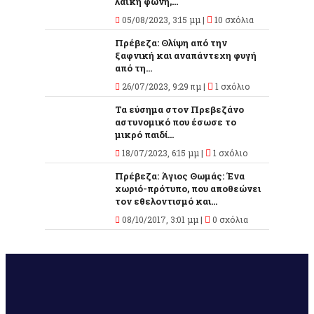
λαϊκή φωνή,...
05/08/2023, 3:15 μμ |
10 σχόλια
Πρέβεζα: Θλίψη από την
ξαφνική και αναπάντεχη φυγή
από τη...
26/07/2023, 9:29 πμ |
1 σχόλιο
Τα εύσημα στον Πρεβεζάνο
αστυνομικό που έσωσε το
μικρό παιδί...
18/07/2023, 6:15 μμ |
1 σχόλιο
Πρέβεζα: Άγιος Θωμάς: Ένα
χωριό-πρότυπο, που αποθεώνει
τον εθελοντισμό και...
08/10/2017, 3:01 μμ |
0 σχόλια