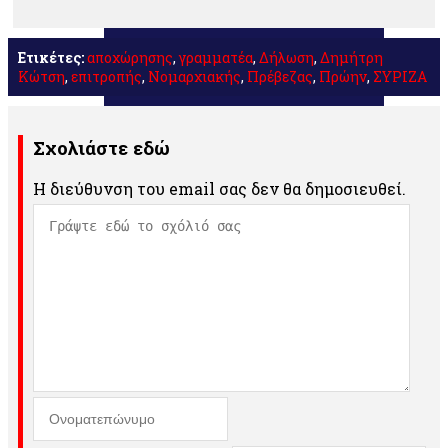
Ετικέτες:
αποχώρησης
,
γραμματέα
,
Δήλωση
,
Δημήτρη
Κώτση
,
επιτροπής
,
Νομαρχιακής
,
Πρέβεζας
,
Πρώην
,
ΣΥΡΙΖΑ
Σχολιάστε εδώ
Η διεύθυνση του email σας δεν θα δημοσιευθεί.