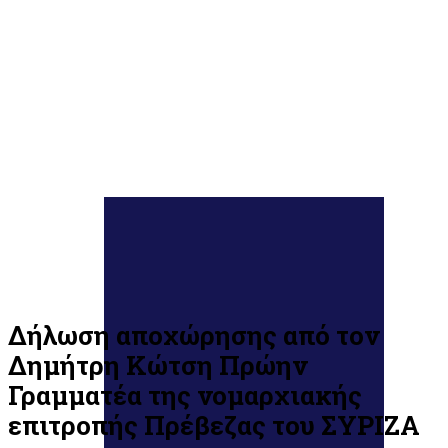
Δήλωση αποχώρησης από τον
Δημήτρη Κώτση Πρώην
Γραμματέα της νομαρχιακής
επιτροπής Πρέβεζας του ΣΥΡΙΖΑ