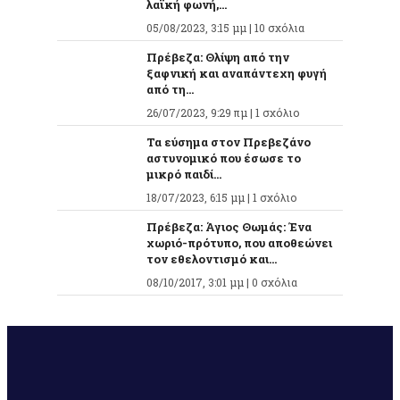
λαϊκή φωνή,...
05/08/2023, 3:15 μμ |
10 σχόλια
Πρέβεζα: Θλίψη από την
ξαφνική και αναπάντεχη φυγή
από τη...
26/07/2023, 9:29 πμ |
1 σχόλιο
Τα εύσημα στον Πρεβεζάνο
αστυνομικό που έσωσε το
μικρό παιδί...
18/07/2023, 6:15 μμ |
1 σχόλιο
Πρέβεζα: Άγιος Θωμάς: Ένα
χωριό-πρότυπο, που αποθεώνει
τον εθελοντισμό και...
08/10/2017, 3:01 μμ |
0 σχόλια