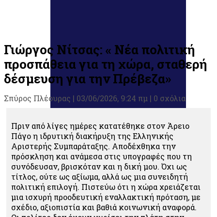
Γιώργος Νίτσας: « Νέα πολιτική
προσπάθεια για τη χώρα, σταθερή
δέσμευση για την Πρέβεζα»
Σπύρος Πλέουρας
|
03/06/2026, 9:24 πμ |
0 σχόλια
Πριν από λίγες ημέρες κατατέθηκε στον Άρειο
Πάγο η ιδρυτική διακήρυξη της Ελληνικής
Αριστερής Συμπαράταξης. Αποδέχθηκα την
πρόσκληση και ανάμεσα στις υπογραφές που τη
συνόδευσαν, βρισκόταν και η δική μου. Όχι ως
τίτλος, ούτε ως αξίωμα, αλλά ως μια συνειδητή
πολιτική επιλογή. Πιστεύω ότι η χώρα χρειάζεται
μια ισχυρή προοδευτική εναλλακτική πρόταση, με
σχέδιο, αξιοπιστία και βαθιά κοινωνική αναφορά.