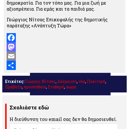
δημοκρατία. Για τον τόπο μας. Για μια ζωή με
αξιοπρέπεια. Για εμάς και τα παιδιά μας.
Γεώργιος Νίτσας Επικεφαλής της δημοτικής
παράταξης «Ανάπτυξη Τώρα»
Facebook
Mastodon
Email
Μοιραστείτε
Ετικέτες:
Γιώργος Νίτσας
,
Δέσμευση
,
νέα
,
Πολιτική
,
Πρέβεζα
,
προσπάθεια
,
Σταθερή
,
χώρα
Σχολιάστε εδώ
Η διεύθυνση του email σας δεν θα δημοσιευθεί.