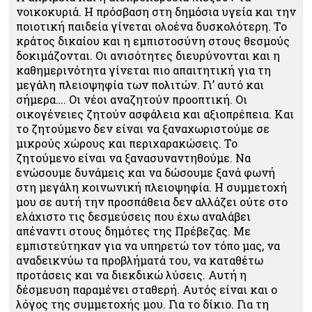
νοικοκυριά. Η πρόσβαση στη δημόσια υγεία και την
ποιοτική παιδεία γίνεται ολοένα δυσκολότερη. Το
κράτος δικαίου και η εμπιστοσύνη στους θεσμούς
δοκιμάζονται. Οι ανισότητες διευρύνονται και η
καθημερινότητα γίνεται πιο απαιτητική για τη
μεγάλη πλειοψηφία των πολιτών. Γι’ αυτό και
σήμερα…. Οι νέοι αναζητούν προοπτική. Οι
οικογένειες ζητούν ασφάλεια και αξιοπρέπεια. Και
το ζητούμενο δεν είναι να ξαναχωριστούμε σε
μικρούς χώρους και περιχαρακώσεις. Το
ζητούμενο είναι να ξανασυναντηθούμε. Να
ενώσουμε δυνάμεις και να δώσουμε ξανά φωνή
στη μεγάλη κοινωνική πλειοψηφία. Η συμμετοχή
μου σε αυτή την προσπάθεια δεν αλλάζει ούτε στο
ελάχιστο τις δεσμεύσεις που έχω αναλάβει
απέναντι στους δημότες της Πρέβεζας. Με
εμπιστεύτηκαν για να υπηρετώ τον τόπο μας, να
αναδεικνύω τα προβλήματά του, να καταθέτω
προτάσεις και να διεκδικώ λύσεις. Αυτή η
δέσμευση παραμένει σταθερή. Αυτός είναι και ο
λόγος της συμμετοχής μου. Για το δίκιο. Για τη