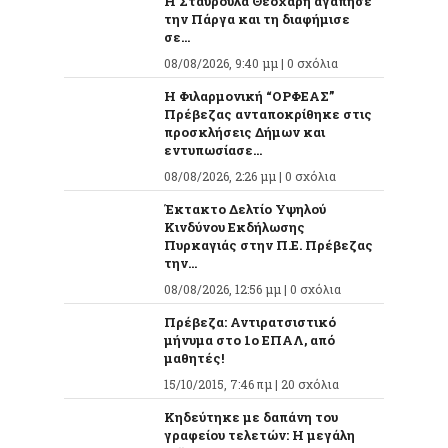
Η Σταυρούλα Θεοχάρη αγάπησε
την Πάργα και τη διαφήμισε
σε...
08/08/2026, 9:40 μμ |
0 σχόλια
Η Φιλαρμονική “ΟΡΦΕΑΣ”
Πρέβεζας ανταποκρίθηκε στις
προσκλήσεις Δήμων και
εντυπωσίασε...
08/08/2026, 2:26 μμ |
0 σχόλια
Έκτακτο Δελτίο Υψηλού
Κινδύνου Εκδήλωσης
Πυρκαγιάς στην Π.Ε. Πρέβεζας
την...
08/08/2026, 12:56 μμ |
0 σχόλια
Πρέβεζα: Αντιρατσιστικό
μήνυμα στο 1ο ΕΠΑΛ, από
μαθητές!
15/10/2015, 7:46 πμ |
20 σχόλια
Κηδεύτηκε με δαπάνη του
γραφείου τελετών: Η μεγάλη