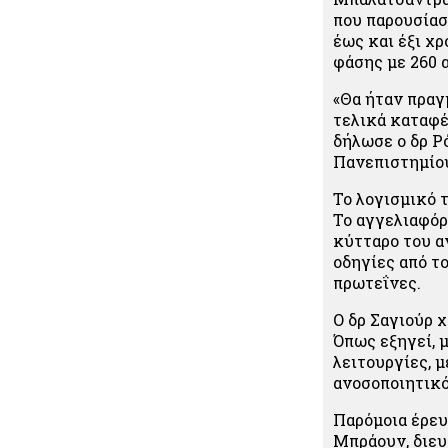
που παρουσίασ
έως και έξι χ
φάσης με 260 α
«Θα ήταν πραγ
τελικά καταφέ
δήλωσε ο δρ Ρ
Πανεπιστημίου
Το λογισμικό 
Το αγγελιαφόρ
κύτταρο του α
οδηγίες από τ
πρωτεΐνες.
Ο δρ Σαγιούρ 
Όπως εξηγεί, 
λειτουργίες, 
ανοσοποιητικό
Παρόμοια έρευ
Μπράουν, διευ