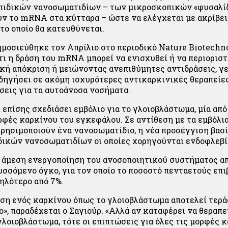
ιπιδικών νανοσωματιδίων – των μικροσκοπικών «φυσαλί
ν το mRNA στα κύτταρα – ώστε να ελέγχεται με ακρίβει
το οποίο θα κατευθύνεται.
μοσιεύθηκε τον Απρίλιο στο περιοδικό Nature Biotechn
τι η δράση του mRNA μπορεί να ενισχυθεί ή να περιοριστ
κή απόκριση ή μειώνοντας ανεπιθύμητες αντιδράσεις, γ
δηγήσει σε ακόμη ισχυρότερες αντικαρκινικές θεραπείες
σεις για τα αυτοάνοσα νοσήματα.
 επίσης σχεδιάσει εμβόλιο για το γλοιοβλάστωμα, μία από 
ρφές καρκίνου του εγκεφάλου. Σε αντίθεση με τα εμβόλι
χρησιμοποιούν ένα νανοσωματίδιο, η νέα προσέγγιση βασί
δικών νανοσωματιδίων οι οποίες χορηγούνται ενδοφλεβί
η άμεση ενεργοποίηση του ανοσοποιητικού συστήματος α
σσόμενο όγκο, για τον οποίο το ποσοστό πενταετούς επ
ηλότερο από 7%.
ση ενός καρκίνου όπως το γλοιοβλάστωμα αποτελεί τερ
ο», παραδέχεται ο Σαγιούρ. «Αλλά αν καταφέρει να θεραπ
 γλοιοβλάστωμα, τότε οι επιπτώσεις για όλες τις μορφές 