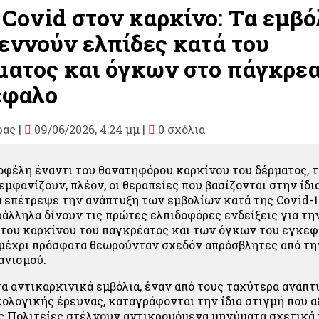
 Covid στον καρκίνο: Τα εμβό
ννούν ελπίδες κατά του
ατος και όγκων στο πάγκρεα
έφαλο
ρας
|
09/06/2026, 4:24 μμ |
0 σχόλια
φέλη έναντι του θανατηφόρου καρκίνου του δέρματος, 
εμφανίζουν, πλέον, οι θεραπείες που βασίζονται στην ίδι
 επέτρεψε την ανάπτυξη των εμβολίων κατά της Covid-1
ράλληλα δίνουν τις πρώτες ελπιδοφόρες ενδείξεις για τη
του καρκίνου του παγκρέατος και των όγκων του εγκε
μέχρι πρόσφατα θεωρούνταν σχεδόν απρόσβλητες από τη
ανισμού.
στα αντικαρκινικά εμβόλια, έναν από τους ταχύτερα αναπ
κολογικής έρευνας, καταγράφονται την ίδια στιγμή που 
 Πολιτείες στέλνουν αντικρουόμενα μηνύματα σχετικά 