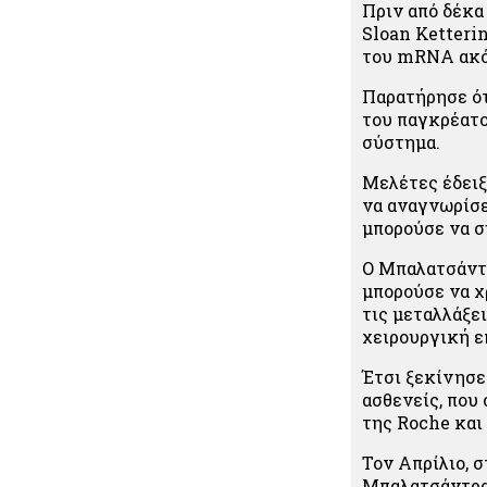
Πριν από δέκα
Sloan Ketteri
του mRNA ακόμ
Παρατήρησε ότ
του παγκρέατο
σύστημα.
Μελέτες έδειξ
να αναγνωρίσε
μπορούσε να σ
Ο Μπαλατσάντρ
μπορούσε να χ
τις μεταλλάξε
χειρουργική ε
Έτσι ξεκίνησε
ασθενείς, που
της Roche και
Τον Απρίλιο, 
Μπαλατσάντραν