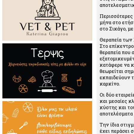
αποτελεσματικ
Περισσότερες 
μήνα στο ετήσ
στο Σικάγο, μ
Θεραπεία των 
Στο επίκεντρο
θεραπεία που 
εξατομικευμέν
κατάφερε να κ
θεωρείται σημ
εκπαιδεύουν τ
καρκίνο.
Οι δύο εταιρε
και μεσαίες κ
κύστης και το
αποτελέσματα 
Την ίδια στιγ
έχει περάσει 