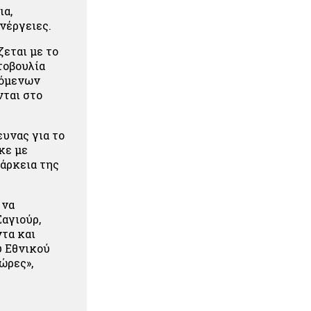
ια,
νέργειες.
εται με το
τοβουλία
χόμενων
ται στο
υνας για το
κε με
άρκεια της
 να
Σαγιούρ,
τα και
υ Εθνικού
ώρες»,