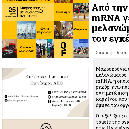
Από την
mRNA γε
μελανώμ
τον εγκ
Σπύρος Πλέου
Μακροχρόνια ο
μελανώματος, 
mRNA, η οποία
ρεκόρ, ενώ πα
αντιμετώπιση 
καρκίνου που 
άμυνα του οργ
Οι εξελίξεις 
τομείς της ογ
στις Ηνωμένες