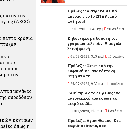
Πρέβεζα: Αντιρατσιστικό
, αυτόν τον
μήνυμα στο 1ο ΕΠΑΛ, από
λογίας (ASCO)
μαθητές!
15/10/2015, 7:46 πμ |
20 σχόλια
α πέντε χρόνια
Κηδεύτηκε με δαπάνη του
γραφείου τελετών: Η μεγάλη
έπτυξαν
λαϊκή φωνή,...
απεία
05/08/2023, 3:15 μμ |
10 σχόλια
οση που
Πρέβεζα: Θλίψη από την
τα οποία
ξαφνική και αναπάντεχη
λεμά τον
φυγή από τη...
26/07/2023, 9:29 πμ |
1 σχόλιο
 εννέα μεγάλες
Τα εύσημα στον Πρεβεζάνο
 της ουροδόχου
αστυνομικό που έσωσε το
α
μικρό παιδί...
18/07/2023, 6:15 μμ |
1 σχόλιο
τρικών κέντρων
Πρέβεζα: Άγιος Θωμάς: Ένα
ιρείες όπως η
χωριό-πρότυπο, που