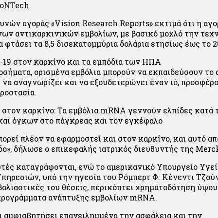
ioNTech.
ευνών αγοράς «Vision Research Reports» εκτιμά ότι η αγο
ων αντικαρκινικών εμβολίων, με βασικό μοχλό την τεχ
α φτάσει τα 8,5 δισεκατομμύρια δολάρια ετησίως έως το 2
-19 στον καρκίνο και τα εμπόδια των ΗΠΑ
οσήματα, ορισμένα εμβόλια μπορούν να εκπαιδεύσουν το
 να αναγνωρίζει και να εξουδετερώνει έναν ιό, προσφέρ
ροστασία.
 στον καρκίνο: Τα εμβόλια mRNA γεννούν ελπίδες κατά 
αι όγκων στο πάγκρεας και τον εγκέφαλο
πορεί πλέον να εφαρμοστεί και στον καρκίνο, και αυτό α
δο», δήλωσε ο επικεφαλής ιατρικός διευθυντής της Merck
αυτές καταγράφονται, ενώ το αμερικανικό Υπουργείο Υγεί
ηρεσιών, υπό την ηγεσία του Ρόμπερτ Φ. Κένεντι Τζού
μβολιαστικές του θέσεις, περικόπτει χρηματοδότηση ύψου
 προγράμματα ανάπτυξης εμβολίων mRNA.
ι αμφισβητήσει επανειλημμένα την ασφάλεια και την