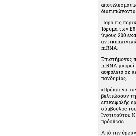
αποτελεσματι
διατυπώνοντας
Παρά τις περι
Ίδρυμα των Εθ
ύψους 200 εκα
αντικαρκινικώ
mRNA.
Επιστήμονες π
mRNA μπορεί ν
ασφάλεια σε π
πανδημίας.
«Πρέπει να συ
βελτιώσουν τη
επικεφαλής ερ
σύμβουλος του
Ινστιτούτου Κ
πρόσθεσε.
Από την έρευν