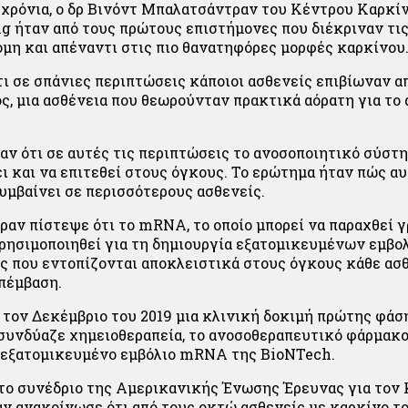
 χρόνια, ο δρ Βινόντ Μπαλατσάντραν του Κέντρου Καρκί
ng ήταν από τους πρώτους επιστήμονες που διέκριναν τι
η και απέναντι στις πιο θανατηφόρες μορφές καρκίνου
ι σε σπάνιες περιπτώσεις κάποιοι ασθενείς επιβίωναν α
ς, μια ασθένεια που θεωρούνταν πρακτικά αόρατη για το
αν ότι σε αυτές τις περιπτώσεις το ανοσοποιητικό σύστ
ι και να επιτεθεί στους όγκους. Το ερώτημα ήταν πώς αυ
υμβαίνει σε περισσότερους ασθενείς.
αν πίστεψε ότι το mRNA, το οποίο μπορεί να παραχθεί γ
ρησιμοποιηθεί για τη δημιουργία εξατομικευμένων εμβο
ις που εντοπίζονται αποκλειστικά στους όγκους κάθε ασ
πέμβαση.
 τον Δεκέμβριο του 2019 μια κλινική δοκιμή πρώτης φάση
 συνδύαζε χημειοθεραπεία, το ανοσοθεραπευτικό φάρμακο
 εξατομικευμένο εμβόλιο mRNA της BioNTech.
στο συνέδριο της Αμερικανικής Ένωσης Έρευνας για τον 
 ανακοίνωσε ότι από τους οκτώ ασθενείς με καρκίνο τ