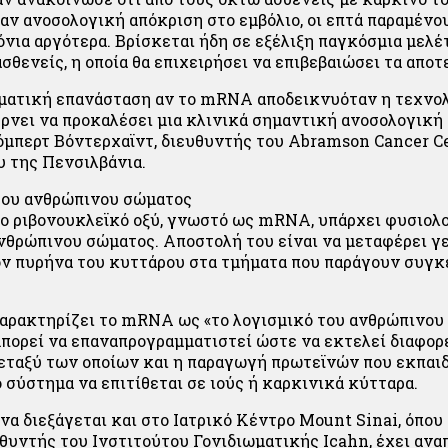
αν ανοσολογική απόκριση στο εμβόλιο, οι επτά παραμένο
ρόνια αργότερα. Βρίσκεται ήδη σε εξέλιξη παγκόσμια μελ
σθενείς, η οποία θα επιχειρήσει να επιβεβαιώσει τα αποτ
ματική επανάσταση αν το mRNA αποδεικνυόταν η τεχνολ
ρνει να προκαλέσει μια κλινικά σημαντική ανοσολογική 
όμπερτ Βόντερχαϊντ, διευθυντής του Abramson Cancer C
 της Πενσιλβάνια.
του ανθρώπινου σώματος
ο ριβονουκλεϊκό οξύ, γνωστό ως mRNA, υπάρχει φυσιολο
νθρώπινου σώματος. Αποστολή του είναι να μεταφέρει γ
ον πυρήνα του κυττάρου στα τμήματα που παράγουν συγ
χαρακτηρίζει το mRNA ως «το λογισμικό του ανθρώπινου
μπορεί να επαναπρογραμματιστεί ώστε να εκτελεί διαφορ
μεταξύ των οποίων και η παραγωγή πρωτεϊνών που εκπαι
 σύστημα να επιτίθεται σε ιούς ή καρκινικά κύτταρα.
να διεξάγεται και στο Ιατρικό Κέντρο Mount Sinai, όπου
θυντής του Ινστιτούτου Γονιδιωματικής Icahn, έχει ανα