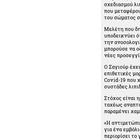
σχεδιασμού λ
που μεταφέρου
του σώματος σ
Μελέτη που δη
υποδεικνύει ό
την ανοσολογι
μπορούσε να ο
νέες προσεγγί
Ο Σαγιούρ έχει
επιθετικές μο
Covid-19 που 
συστάδες λιπι
Στόχος είναι 
ταχέως αναπτυ
παραμένει χαμ
«Η αντιμετώπι
για ένα εμβόλι
περιορίσει το