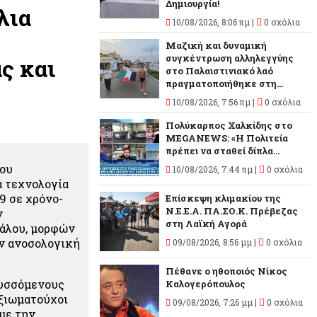
Δημιουργία!
λια
10/08/2026, 8:06 πμ |
0 σχόλια
Μαζική και δυναμική
συγκέντρωση αλληλεγγύης
ς και
στο Παλαιστινιακό λαό
πραγματοποιήθηκε στη...
10/08/2026, 7:56 πμ |
0 σχόλια
Πολύκαρπος Χαλκίδης στο
MEGANEWS: «Η Πολιτεία
πρέπει να σταθεί δίπλα...
του
10/08/2026, 7:44 πμ |
0 σχόλια
α τεχνολογία
9 σε χρόνο-
Επίσκεψη κλιμακίου της
Ν.Ε.Ε.Α. ΠΑ.ΣΟ.Κ. Πρέβεζας
ν
στη Λαϊκή Αγορά
φάλου, μορφών
ν ανοσολογική
09/08/2026, 8:56 μμ |
0 σχόλια
Πέθανε ο ηθοποιός Νίκος
τυσσόμενους
Καλογερόπουλος
αξιωματούχοι
09/08/2026, 7:26 μμ |
0 σχόλια
με την