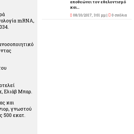
αποθεώνει τον εθελοντισμό
και...
ρά
08/10/2017, 3:01 μμ |
0 σχόλια
νολογία mRNA,
034.
 ανοσοποιητικό
οντας
του
ποτελεί
, Ελιάβ Μπαρ.
ας και
νιορ, γνωστού
ς 500 εκατ.