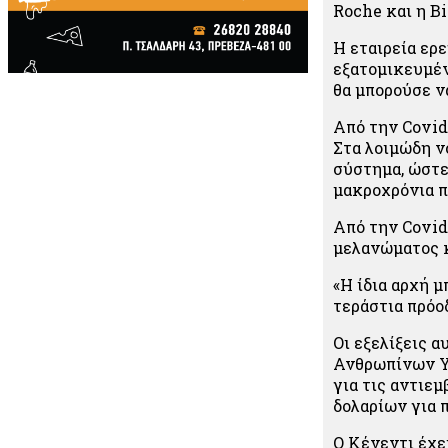
Roche και η B
Η εταιρεία ερ
εξατομικευμέν
θα μπορούσε ν
Από την Covid
Στα λοιμώδη ν
σύστημα, ώστε
μακροχρόνια π
Από την Covid
μελανώματος κ
«Η ίδια αρχή μ
τεράστια πρόο
Οι εξελίξεις 
Ανθρωπίνων Υπ
για τις αντιε
δολαρίων για
Ο Κένεντι έχε