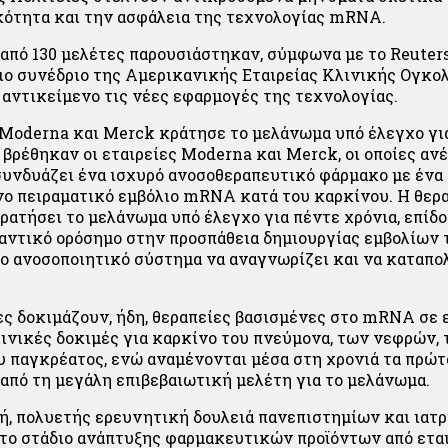
ότητα και την ασφάλεια της τεχνολογίας mRNA.
από 130 μελέτες παρουσιάστηκαν, σύμφωνα με το Reuters
ιο συνέδριο της Αμερικανικής Εταιρείας Κλινικής Ογκο
ε αντικείμενο τις νέες εφαρμογές της τεχνολογίας.
Moderna και Merck κράτησε το μελάνωμα υπό έλεγχο γι
 βρέθηκαν οι εταιρείες Moderna και Merck, οι οποίες αν
συνδυάζει ένα ισχυρό ανοσοθεραπευτικό φάρμακο με ένα
ο πειραματικό εμβόλιο mRNA κατά του καρκίνου. Η θερ
ρατήσει το μελάνωμα υπό έλεγχο για πέντε χρόνια, επίδ
αντικό ορόσημο στην προσπάθεια δημιουργίας εμβολίων 
ο ανοσοποιητικό σύστημα να αναγνωρίζει και να καταπο
ίες δοκιμάζουν, ήδη, θεραπείες βασισμένες στο mRNA σε
λινικές δοκιμές για καρκίνο του πνεύμονα, των νεφρών,
υ παγκρέατος, ενώ αναμένονται μέσα στη χρονιά τα πρώτ
από τη μεγάλη επιβεβαιωτική μελέτη για το μελάνωμα.
μή, πολυετής ερευνητική δουλειά πανεπιστημίων και ια
στο στάδιο ανάπτυξης φαρμακευτικών προϊόντων από ετα