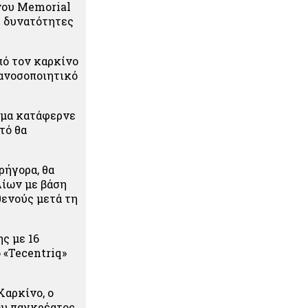
νου Memorial
ς δυνατότητες
.
πό τον καρκίνο
 ανοσοποιητικό
ημα κατάφερνε
τό θα
ρήγορα, θα
λίων με βάση
θενούς μετά τη
ς με 16
 «Tecentriq»
Καρκίνο, ο
ου παγκρέατος