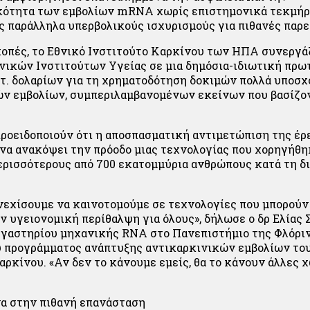
κότητα των εμβολίων mRNA χωρίς επιστημονικά τεκμήρ
 παράλληλα υπερβολικούς ισχυρισμούς για πιθανές παρε
κοπές, το Εθνικό Ινστιτούτο Καρκίνου των ΗΠΑ συνεργάζ
νικών Ινστιτούτων Υγείας σε μια δημόσια-ιδιωτική πρω
τ. δολαρίων για τη χρηματοδότηση δοκιμών πολλά υποσ
ν εμβολίων, συμπεριλαμβανομένων εκείνων που βασίζον
ροειδοποιούν ότι η αποσπασματική αντιμετώπιση της έρε
α ανακόψει την πρόοδο μιας τεχνολογίας που χορηγήθη
ερισσότερους από 700 εκατομμύρια ανθρώπους κατά τη δι
νεχίσουμε να καινοτομούμε σε τεχνολογίες που μπορούν
ν υγειονομική περίθαλψη για όλους», δήλωσε ο δρ Ελίας 
γαστηρίου μηχανικής RNA στο Πανεπιστήμιο της Φλόριν
 προγράμματος ανάπτυξης αντικαρκινικών εμβολίων το
αρκίνου. «Αν δεν το κάνουμε εμείς, θα το κάνουν άλλες χ
α στην πιθανή επανάσταση