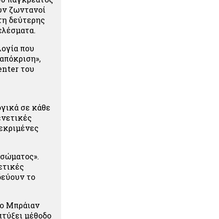
υν ζωντανοί
έτη δεύτερης
ελέσματα.
ογία που
απόκριση»,
enter του
γικά σε κάθε
ενετικές
κεκριμένες
 σώματος».
ετικές
δεύουν το
 ο Μπράιαν
πτύξει μέθοδο