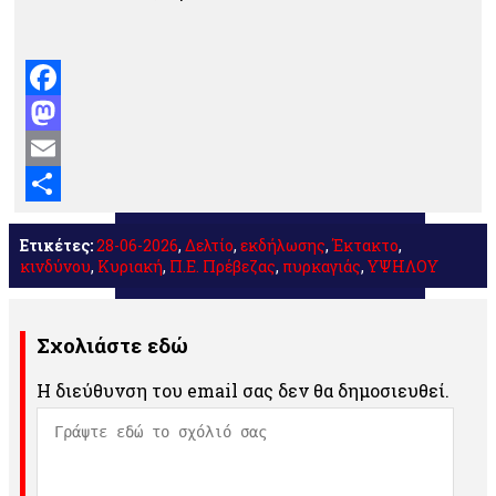
Facebook
Mastodon
Email
Μοιραστείτε
Ετικέτες:
28-06-2026
,
Δελτίο
,
εκδήλωσης
,
Έκτακτο
,
κινδύνου
,
Κυριακή
,
Π.Ε. Πρέβεζας
,
πυρκαγιάς
,
ΥΨΗΛΟΥ
Σχολιάστε εδώ
Η διεύθυνση του email σας δεν θα δημοσιευθεί.