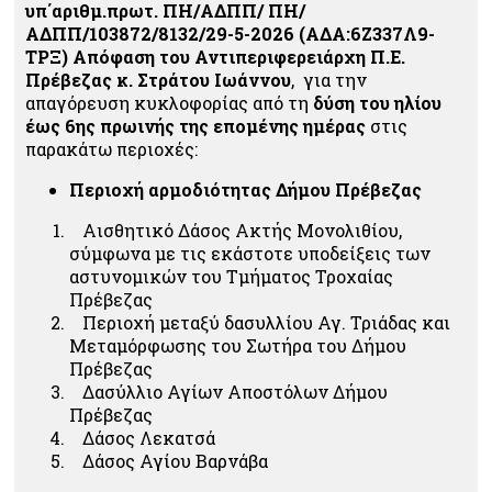
υπ΄αριθμ.πρωτ. ΠΗ/ΑΔΠΠ/ ΠΗ/
ΑΔΠΠ/103872/8132/29-5-2026 (ΑΔΑ:6Ζ337Λ9-
ΤΡΞ) Απόφαση του Αντιπεριφερειάρχη Π.Ε.
Πρέβεζας κ. Στράτου Ιωάννου
, για την
απαγόρευση κυκλοφορίας από τη
δύση του ηλίου
έως 6
ης
πρωινής της επομένης ημέρας
στις
παρακάτω περιοχές:
Περιοχή αρμοδιότητας Δήμου Πρέβεζας
Αισθητικό Δάσος Ακτής Μονολιθίου,
σύμφωνα με τις εκάστοτε υποδείξεις των
αστυνομικών του Τμήματος Τροχαίας
Πρέβεζας
Περιοχή
μεταξύ δασυλλίου Αγ. Τριάδας και
Μεταμόρφωσης του Σωτήρα του Δήμου
Πρέβεζας
Δασύλλιο Αγίων Αποστόλων Δήμου
Πρέβεζας
Δάσος Λεκατσά
Δάσος Αγίου Βαρνάβα