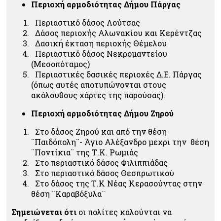
Περιοχή αρμοδιότητας Δήμου Πάργας
Περιαστικό δάσος Λούτσας
Δάσος περιοχής Αλωνακίου και Κερέντζας
Δασική έκταση περιοχής Θέμελου
Περιαστικό δάσος Νεκρομαντείου
(Μεσοπόταμος)
Περιαστικές δασικές περιοχές Δ.Ε. Πάργας
(όπως αυτές αποτυπώνονται στους
ακόλουθους χάρτες της παρούσας).
Περιοχή αρμοδιότητας Δήμου Ζηρού
Στο δάσος Ζηρού και από την θέση
¨Παιδόπολη¨- Άγιο Αλέξανδρο μεχρι την θέση
¨Ποντίκια¨ της Τ.Κ. Ρωμιάς
Στο περιαστικό δάσος Φιλιππιάδας
Στο περιαστικό δάσος Θεσπρωτικού
Στο δάσος της Τ.Κ Νέας Κερασούντας στην
θέση ¨Καραβόξυλα¨
Σημειώνεται ότι
οι πολίτες καλούνται να