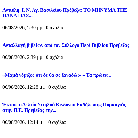
Αντιύλη. Ι. Ν. Αγ. Βασιλείου Πρέβεζα: ΤΟ ΜΗΝΥΜΑ ΤΗΣ
ΠΑΝΑΓΙΑΣ...
06/08/2026, 5:30 μμ |
0 σχόλια
Ανταλλαγή βιβλίων από τον Σύλλογο Περί Βιβλίου Πρέβεζας
06/08/2026, 2:39 μμ |
0 σχόλια
«Μαμά νόμιζες ότι δε θα σε ξαναδώ;» – Τα πρώτα...
06/08/2026, 12:28 μμ |
0 σχόλια
Έκτακτο Δελτίο Υψηλού Κινδύνου Εκδήλωσης Πυρκαγιάς
στην Π.Ε. Πρέβεζας την...
06/08/2026, 12:14 μμ |
0 σχόλια