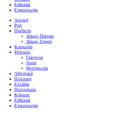
Editorial
Επικοινωνία
Αρχική
Ροή
Πρέβεζα
Δήμος Πάργας
Δήμος Ζηρού
Κοινωνία
Ήπειρος
Γιάννενα
Άρτα
Θεσπρωτία
Αθλητικά
Πολιτική
Ελλάδα
Πολιτισμός
Κόσμος
Editorial
Επικοινωνία