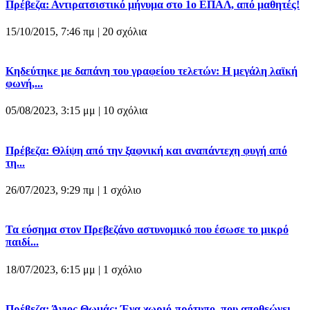
Πρέβεζα: Αντιρατσιστικό μήνυμα στο 1ο ΕΠΑΛ, από μαθητές!
15/10/2015, 7:46 πμ |
20 σχόλια
Κηδεύτηκε με δαπάνη του γραφείου τελετών: Η μεγάλη λαϊκή
φωνή,...
05/08/2023, 3:15 μμ |
10 σχόλια
Πρέβεζα: Θλίψη από την ξαφνική και αναπάντεχη φυγή από
τη...
26/07/2023, 9:29 πμ |
1 σχόλιο
Τα εύσημα στον Πρεβεζάνο αστυνομικό που έσωσε το μικρό
παιδί...
18/07/2023, 6:15 μμ |
1 σχόλιο
Πρέβεζα: Άγιος Θωμάς: Ένα χωριό-πρότυπο, που αποθεώνει