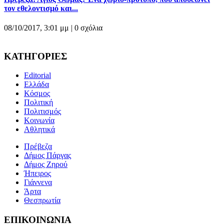
τον εθελοντισμό και...
08/10/2017, 3:01 μμ |
0 σχόλια
ΚΑΤΗΓΟΡΙΕΣ
Editorial
Ελλάδα
Κόσμος
Πολιτική
Πολιτισμός
Κοινωνία
Αθλητικά
Πρέβεζα
Δήμος Πάργας
Δήμος Ζηρού
Ήπειρος
Γιάννενα
Άρτα
Θεσπρωτία
ΕΠΙΚΟΙΝΩΝΙΑ