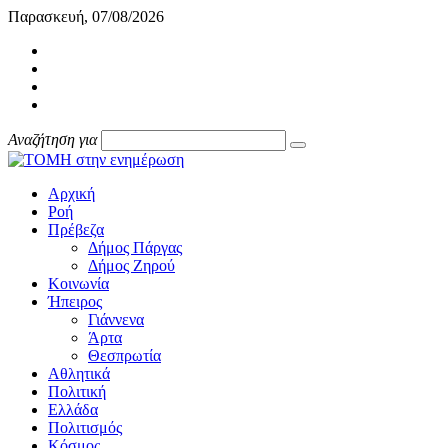
Παρασκευή, 07/08/2026
Αναζήτηση για
Αρχική
Ροή
Πρέβεζα
Δήμος Πάργας
Δήμος Ζηρού
Κοινωνία
Ήπειρος
Γιάννενα
Άρτα
Θεσπρωτία
Αθλητικά
Πολιτική
Ελλάδα
Πολιτισμός
Κόσμος