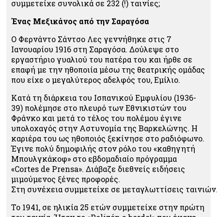
συμμετείχε συνολικά σε 232 (!) ταινίες;
Ένας Μεξικάνος από την Σαραγόσα
Ο Φερνάντο Σάντσο Λες γεννήθηκε στις 7
Ιανουαρίου 1916 στη Σαραγόσα. Δούλεψε στο
εργαστήριο γυαλιού του πατέρα του και ήρθε σε
επαφή με την ηθοποιία μέσω της θεατρικής ομάδας
που είχε ο μεγαλύτερος αδελφός του, Εμίλιο.
Κατά τη διάρκεια του Ισπανικού Εμφυλίου (1936-
39) πολέμησε στο πλευρό των Εθνικιστών του
Φράνκο και μετά το τέλος του πολέμου έγινε
υπολοχαγός στην Αστυνομία της Βαρκελώνης. Η
καριέρα του ως ηθοποιός ξεκίνησε στο ραδιόφωνο.
Έγινε πολύ δημοφιλής στον ρόλο του «καθηγητή
Μπουλγκάκοφ» στο εβδομαδιαίο πρόγραμμα
«
Cortes
de
Prensa
». Διάβαζε διεθνείς ειδήσεις
μιμούμενος ξένες προφορές.
Στη συνέχεια συμμετείχε σε μεταγλωττίσεις ταινιών
Το 1941, σε ηλικία 25 ετών συμμετείχε στην πρώτη