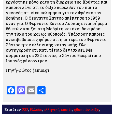
εργάστηκε μόνο κατά τη διάρκεια της Χούντας και
κάποιοι λένε ότι το δεξιό παρελθόν του και το
γεγονός ότι είχε πολεμήσει για τον Φράνκο τον
βοήθησε. Ο Φερνάντο Σάντσο απέκτησε το 1959
έναν γιο. Ο Φερνάντο Σάντσο Λούκας είναι σήμερα
66 ετών και ζει στη Μαδρίτη και έχει δοκιμάσει
την τύχη του και ως ηθοποιός. Υπάρχουν κάποιες
ανεπιβεβαίωτες φήμες ότι η μητέρα του Φερνάντο
Σάντσο ήταν ελληνικής καταγωγής. Όλα
συνηγορούν ότι κάτι τέτοιο δεν ισχύει. Με
συμμετοχή σε 232 ταινίες ο Σάντσο θεωρείται ο
Ισπανός ρέκορντμαν.
Πηγή-φώτος: janus.gr
Facebook
Mastodon
Email
Μοιραστείτε
Ετικέτες:
232
,
Ελλάδα
,
ελληνικά
,
έπαιζε
,
ηθοποιός
,
λέξη
,