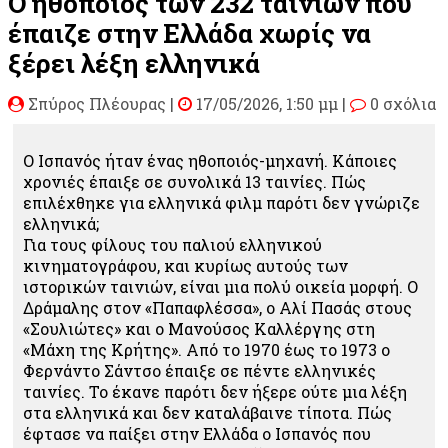
O ηθοποιός των 232 ταινιών που
έπαιζε στην Ελλάδα χωρίς να
ξέρει λέξη ελληνικά
Σπύρος Πλέουρας
|
17/05/2026, 1:50 μμ |
0 σχόλια
Ο Ισπανός ήταν ένας ηθοποιός-μηχανή. Κάποιες
χρονιές έπαιξε σε συνολικά 13 ταινίες. Πώς
επιλέχθηκε για ελληνικά φιλμ παρότι δεν γνώριζε
ελληνικά;
Για τους φίλους του παλιού ελληνικού
κινηματογράφου, και κυρίως αυτούς των
ιστορικών ταινιών, είναι μια πολύ οικεία μορφή. Ο
Δράμαλης στον «Παπαφλέσσα», ο Αλί Πασάς στους
«Σουλιώτες» και ο Μανούσος Καλλέργης στη
«Μάχη της Κρήτης». Από το 1970 έως το 1973 ο
Φερνάντο Σάντσο έπαιξε σε πέντε ελληνικές
ταινίες. Το έκανε παρότι δεν ήξερε ούτε μια λέξη
στα ελληνικά και δεν καταλάβαινε τίποτα. Πώς
έφτασε να παίξει στην Ελλάδα ο Ισπανός που