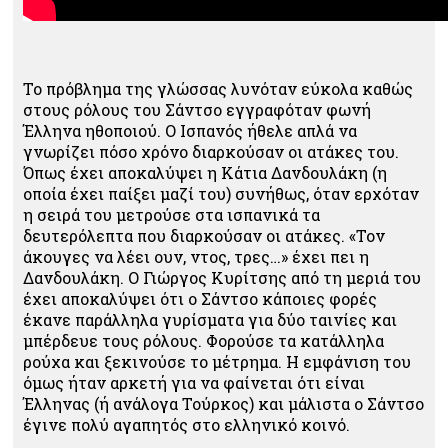
Το πρόβλημα της γλώσσας λυνόταν εύκολα καθώς
στους ρόλους του Σάντσο εγγραφόταν φωνή
Έλληνα ηθοποιού. Ο Ισπανός ήθελε απλά να
γνωρίζει πόσο χρόνο διαρκούσαν οι ατάκες του.
Όπως έχει αποκαλύψει η Κάτια Δανδουλάκη (η
οποία έχει παίξει μαζί του) συνήθως, όταν ερχόταν
η σειρά του μετρούσε στα ισπανικά τα
δευτερόλεπτα που διαρκούσαν οι ατάκες. «Τον
άκουγες να λέει ουν, ντος, τρες…» έχει πει η
Δανδουλάκη. Ο Γιώργος Κυρίτσης από τη μεριά του
έχει αποκαλύψει ότι ο Σάντσο κάποιες φορές
έκανε παράλληλα γυρίσματα για δύο ταινίες και
μπέρδευε τους ρόλους. Φορούσε τα κατάλληλα
ρούχα και ξεκινούσε το μέτρημα. Η εμφάνιση του
όμως ήταν αρκετή για να φαίνεται ότι είναι
Έλληνας (ή ανάλογα Τούρκος) και μάλιστα ο Σάντσο
έγινε πολύ αγαπητός στο ελληνικό κοινό.