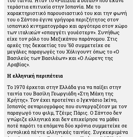
του ταινία. Ήταν το «Polizón a bordo!» που έκανε
τεράστια επιτυχία στην Ισπανία. Με το
χαρακτηριστικό παρουσιαστικό του και την φωνή
του ο Σάντσο έγινε γρήγορα περιζήτητος στον
ισπανικό κινηματογράφο και αργότερα στον χώρο
των ιταλικών «σπαγγέτι γουέστερν». Συνήθως
είχε τον ρόλο του Μεξικάνου παράνομου. Στις
αρχές της δεκαετίας του ’60 συμμετείχε σε
μεγάλες παραγωγές του Χόλιγουντ όπως το «Ο
Βασιλεύς των Βασιλέων» και «Ο Λώρενς της
Αραβίας».
Η ελληνική περιπέτεια
Το 1970 έρχεται στην Ελλάδα για να παίξει στην
ταινία του Βασίλη Γεωργιάδη «Στη Μάχη της
Κρήτης». Τον έχει προτείνει ο Ιγκνάσιο Ικίνο,
Ισπανός σεναριογράφος που συνεργαζόταν με τον
παραγωγό του φιλμ, Τζέιμς Πάρις. Ο Σάντσο δεν
γνώριζε ελληνικά και δεν επιχείρησε να μάθει
ποτέ παρότι τα επόμενα δύο χρόνια συμμετείχε σε
συνολικά πέντε ελληνικές ταινίες. Συγκεκριμένα