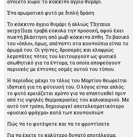
ανοιχτό χώρο: το κόκκινο άγριο θυμάρι.
Ένα αρωματικό φυτό με διπλή δράση
Το κόκκινο άγριο θυμάρι ή αλλιώς Thymus
serpyllum τραβά εύκολα την προσοχή, αφού έχει
πυκνή βλάστηση από μωβ-κόκκινα άνθη. Το βασικό
του «όπλο», όμως, απέναντι στα κουνούπια είναι το
άρωμά του. Οι γήινες, δροσερές και ελαφρώς
λεμονάτες νότες του λειτουργούν ως φυσικό
απωθητικό για τα έντομα, τα οποία αποφεύγουν
περιοχές με έντονες οσμές αυτού του τύπου.
Η περίοδος μέχρι το τέλος του Μαρτίου θεωρείται
ιδανική για τη φύτευσή του. Ο λόγος είναι απλός:
το φυτό χρειάζεται χρόνο για να αναπτυχθεί πριν
από τις υψηλές θερμοκρασίες του καλοκαιριού. Με
αυτό τον τρόπο, δημιουργεί αποτελεσματικότερο
«φυσικό φράγμα» κατά των κουνουπιών.
Πώς να το φυτέψετε και να το φροντίσετε
Για να έχετε το καλύτερο δυνατό αποτέλεσμα,