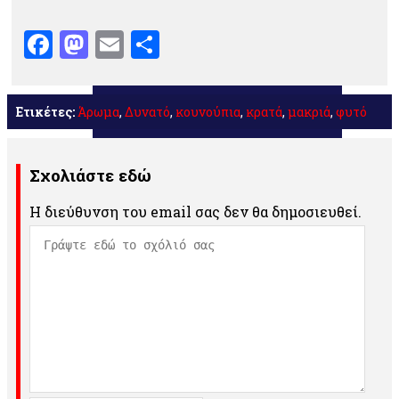
Facebook
Mastodon
Email
Μοιραστείτε
Ετικέτες:
Άρωμα
,
Δυνατό
,
κουνούπια
,
κρατά
,
μακριά
,
φυτό
Σχολιάστε εδώ
Η διεύθυνση του email σας δεν θα δημοσιευθεί.