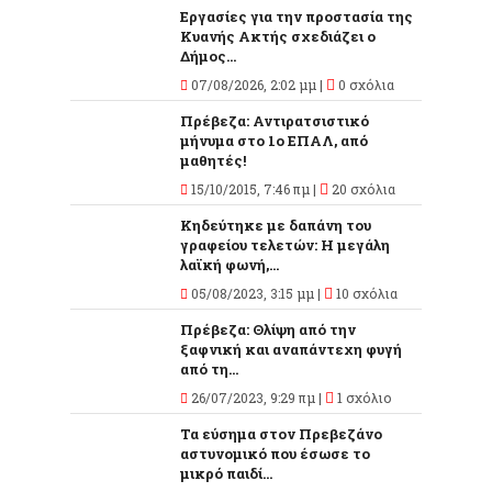
Εργασίες για την προστασία της
Κυανής Ακτής σχεδιάζει ο
Δήμος...
07/08/2026, 2:02 μμ |
0 σχόλια
Πρέβεζα: Αντιρατσιστικό
μήνυμα στο 1ο ΕΠΑΛ, από
μαθητές!
15/10/2015, 7:46 πμ |
20 σχόλια
Κηδεύτηκε με δαπάνη του
γραφείου τελετών: Η μεγάλη
λαϊκή φωνή,...
05/08/2023, 3:15 μμ |
10 σχόλια
Πρέβεζα: Θλίψη από την
ξαφνική και αναπάντεχη φυγή
από τη...
26/07/2023, 9:29 πμ |
1 σχόλιο
Τα εύσημα στον Πρεβεζάνο
αστυνομικό που έσωσε το
μικρό παιδί...