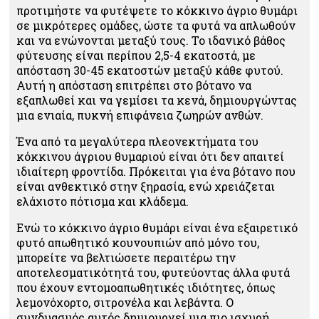
προτιμήστε να φυτέψετε το κόκκινο άγριο θυμάρι
σε μικρότερες ομάδες, ώστε τα φυτά να απλωθούν
και να ενώνονται μεταξύ τους. Το ιδανικό βάθος
φύτευσης είναι περίπου 2,5-4 εκατοστά, με
απόσταση 30-45 εκατοστών μεταξύ κάθε φυτού.
Αυτή η απόσταση επιτρέπει στο βότανο να
εξαπλωθεί και να γεμίσει τα κενά, δημιουργώντας
μια ενιαία, πυκνή επιφάνεια ζωηρών ανθών.
Ένα από τα μεγαλύτερα πλεονεκτήματα του
κόκκινου άγριου θυμαριού είναι ότι δεν απαιτεί
ιδιαίτερη φροντίδα. Πρόκειται για ένα βότανο που
είναι ανθεκτικό στην ξηρασία, ενώ χρειάζεται
ελάχιστο πότισμα και κλάδεμα.
Ενώ το κόκκινο άγριο θυμάρι είναι ένα εξαιρετικό
φυτό απωθητικό κουνουπιών από μόνο του,
μπορείτε να βελτιώσετε περαιτέρω την
αποτελεσματικότητά του, φυτεύοντας άλλα φυτά
που έχουν εντομοαπωθητικές ιδιότητες, όπως
λεμονόχορτο, σιτρονέλα και λεβάντα. Ο
συνδυασμός αυτός δημιουργεί μια πιο ισχυρή