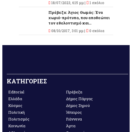
18/07/2023, 6:15 μμ |
1 σχόλιο
Πρέβεζα: Άγιος Θωμάς: Ένα
χωριό-πρότυπο, που αποθεώνει
τον εθελοντισμό και...
08/10/2017, 3:01 μμ |
0 σχόλια
ΚΑΤΗΓΟΡΙΕΣ
Editorial
Πρέβεζα
Ελλάδα
Δήμος Πάργας
Κόσμος
Δήμος Ζηρού
Πολιτική
Ήπειρος
Πολιτισμός
Γιάννενα
Κοινωνία
Άρτα