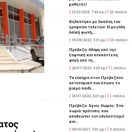
μαθητές!
15/10/2015, 7:46 πμ |
20 σχόλια
Κηδεύτηκε με δαπάνη του
γραφείου τελετών: Η μεγάλη
λαϊκή φωνή,...
05/08/2023, 3:15 μμ |
10 σχόλια
Πρέβεζα: Θλίψη από την
ξαφνική και αναπάντεχη
φυγή από τη...
26/07/2023, 9:29 πμ |
1 σχόλιο
Τα εύσημα στον Πρεβεζάνο
αστυνομικό που έσωσε το
μικρό παιδί...
18/07/2023, 6:15 μμ |
1 σχόλιο
Πρέβεζα: Άγιος Θωμάς: Ένα
χωριό-πρότυπο, που
αποθεώνει τον εθελοντισμό
ατος
και...
08/10/2017, 3:01 μμ |
0 σχόλια