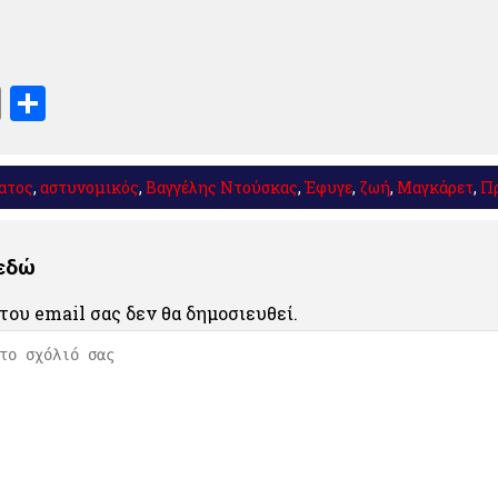
book
stodon
Email
Μοιραστείτε
ατος
,
αστυνομικός
,
Βαγγέλης Ντούσκας
,
Έφυγε
,
ζωή
,
Μαγκάρετ
,
Π
 εδώ
του email σας δεν θα δημοσιευθεί.