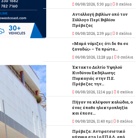
06/08/2026, 5:30 μμ |
0 σχόλια
Ανταλλαγή βιβλίων από τον
Σύλλογο Περί Βιβλίου
Πρέβεζας
06/08/2026, 2:39 μμ |
0 σχόλια
«Μαμά νόμιζες ότι δε θα σε
ξαναδώ;» – Τα πρώτα...
06/08/2026, 12:28 μμ |
0 σχόλια
Έκτακτο Δελτίο Υψηλού
Κινδύνου Εκδήλωσης
Πυρκαγιάς στην Π.Ε.
Πρέβεζας την...
06/08/2026, 12:14 μμ |
0 σχόλια
Πήγαν να κλέψουν καλώδια, ο
ένας έπαθε ηλεκτροπληξία
και έπεσε...
06/08/2026, 11:40 πμ |
0 σχόλια
Πρέβεζα: Αντιρατσιστικό
μήνυμα στο 1ο ΕΠΑΛ, από