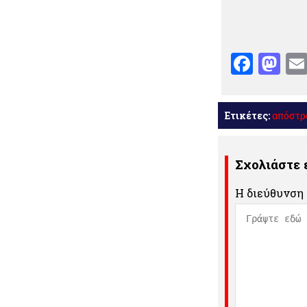
Face
Ma
Ετικέτες:
απόστρ
Σχολιάστε
Η διεύθυνση 