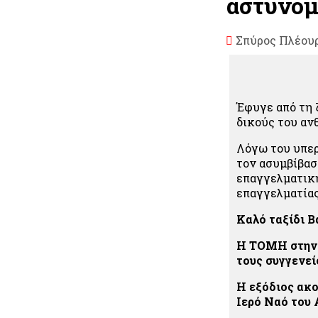
αστυνομ
Σπύρος Πλέου
Έφυγε από τη 
δικούς του αν
Λόγω του υπερ
τον ασυμβίβασ
επαγγελματική
επαγγελματίας
Καλό ταξίδι Β
Η ΤΟΜΗ στην Ε
τους συγγενείς
Η εξόδιος ακο
Ιερό Ναό του 