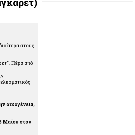
αγκάρετ)
διαίτερα στους
.
ετ”. Πέρα από
αν
τελεσματικός.
ην οικογένεια,
13 Μαϊου στον