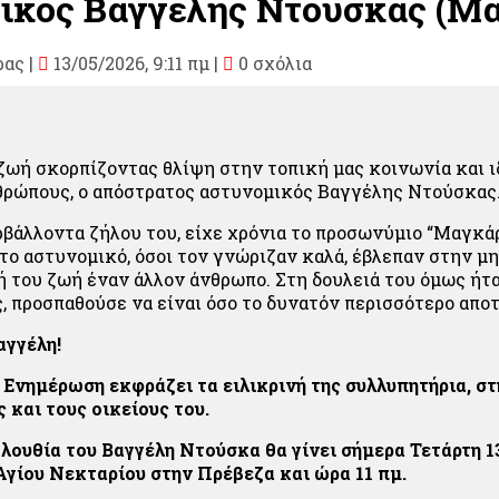
ικός Βαγγέλης Ντούσκας (Μ
ρας
|
13/05/2026, 9:11 πμ |
0 σχόλια
ζωή σκορπίζοντας θλίψη στην τοπική μας κοινωνία και ι
θρώπους, ο απόστρατος αστυνομικός Βαγγέλης Ντούσκας
βάλλοντα ζήλου του, είχε χρόνια το προσωνύμιο “Μαγκάρ
το αστυνομικό, όσοι τον γνώριζαν καλά, έβλεπαν στην μη
 του ζωή έναν άλλον άνθρωπο. Στη δουλειά του όμως ήτ
, προσπαθούσε να είναι όσο το δυνατόν περισσότερο απο
αγγέλη!
νημέρωση εκφράζει τα ειλικρινή της συλλυπητήρια, στ
 και τους οικείους του.
λουθία του Βαγγέλη Ντούσκα θα γίνει σήμερα Τετάρτη 
Αγίου Νεκταρίου στην Πρέβεζα και ώρα 11 πμ.