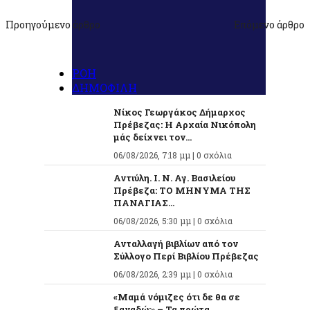
Προηγούμενο άρθρο
Επόμενο άρθρο
ΡΟΗ
ΔΗΜΟΦΙΛΗ
Νίκος Γεωργάκος Δήμαρχος
Πρέβεζας: Η Αρχαία Νικόπολη
μάς δείχνει τον...
06/08/2026, 7:18 μμ |
0 σχόλια
Αντιύλη. Ι. Ν. Αγ. Βασιλείου
Πρέβεζα: ΤΟ ΜΗΝΥΜΑ ΤΗΣ
ΠΑΝΑΓΙΑΣ...
06/08/2026, 5:30 μμ |
0 σχόλια
Ανταλλαγή βιβλίων από τον
Σύλλογο Περί Βιβλίου Πρέβεζας
06/08/2026, 2:39 μμ |
0 σχόλια
«Μαμά νόμιζες ότι δε θα σε
ξαναδώ;» – Τα πρώτα...