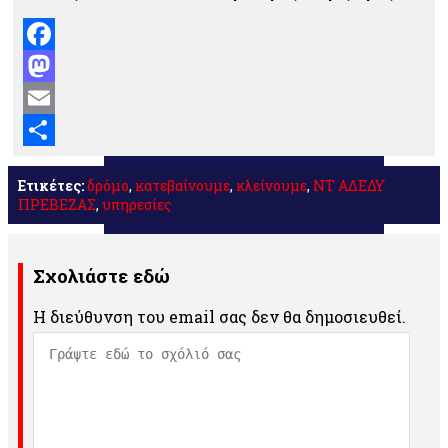
Facebook
Mastodon
Email
Μοιραστείτε
Ετικέτες:
δρόμο
,
κατεβαίνουμε
,
κλείνουμε
,
ΝΤ ΑΔΕΔΥ
ΠΡΕΒΕΖΑΣ
,
υπηρεσίες
Σχολιάστε εδώ
Η διεύθυνση του email σας δεν θα δημοσιευθεί.