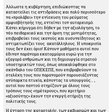
Άλλωστε η κυβέρνηση, επιδιώκοντας να
καταστείλει τις αντιδράσεις και πολύ περισσότερο
να «προλάβει» την ενίσχυση του ρεύματος
αμφισβήτησής της, εντείνει τον αυταρχισμό.
Κάνει κήρυγμα ότι δήθεν με την αξιολόγηση, το
νέο πειθαρχικό και την άρση της μονιμότητας,
επιβραβεύει τους ικανούς και ευσυνείδητους κι
αντιμετωπίζει τους ακατάλληλους. Η υποκρισία
τους δεν έχει όριο! Κάνουν μαθήματα αυτοί που
έδιναν παράνομα εκατομμύρια ευρώ για την
εξαγορά ανθρώπων και τη δημιουργία στρατού
υποστηρικτών τους, όπως αποκαλύφθηκε στο
σκάνδαλο του ΟΠΕΚΕΠΕ, που επιβραβεύουν τα
στελέχη τους που παρανομούν παρουσιάζοντας
ανύπαρκτα πτυχία, κάνοντας τα υπουργούς… ,
αυτοί που παντού στηρίζουν με όλους τους
τρόπους τους «ημέτερους», που κριτήριο
«αξιοσύνης» έχουν την ενεργή στήριξη της
πολιτικής τους.
Η ένταση της καταστολής, των εκβιασμών και των