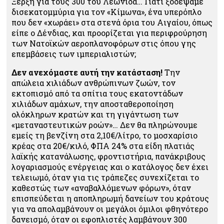
Ξέρξη για τους 300 του Λεωνίδα… Γιατί ξοδέψαμε
δισεκατομμύρια για τον «Κίμωνα», ένα υπερόπλο
που δεν «χωράει» στα στενά όρια του Αιγαίου, όπως
είπε ο Δένδιας, και προορίζεται για περιφρούρηση
των Νατοϊκών αεροπλανοφόρων στις όπου γης
επεμβάσεις των ιμπεριαλιστών;
Δεν ανεχόμαστε αυτή την κατάσταση!
Την
απώλεια χιλιάδων ανθρώπινων ζωών, τον
εκτοπισμό από τα σπίτια τους εκατοντάδων
χιλιάδων αμάχων, την αποσταθεροποίηση
ολόκληρων κρατών και τη γιγάντωση των
«μεταναστευτικών ροών»… Δεν θα πληρώνουμε
εμείς τη βενζίνη στα 2,10€/λίτρο, το μοσχαρίσιο
κρέας στα 20€/κιλό, ΦΠΑ 24% στα είδη πλατιάς
λαϊκής κατανάλωσης, φροντιστήρια, πανάκριβους
λογαριασμούς ενέργειας και ο κατάλογος δεν έχει
τελειωμό, όταν για τις τράπεζες συνεχίζεται το
καθεστώς των «αναβαλλόμενων φόρων», όταν
επισπεύδεται η αποπληρωμή δανείων του κράτους
για να απολαμβάνουν οι μεγάλοι όμιλοι φθηνότερο
δανεισμό, όταν οι εφοπλιστές λαμβάνουν 300