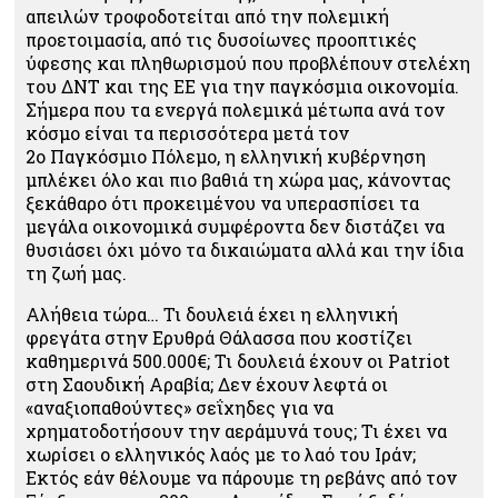
απειλών τροφοδοτείται από την πολεμική
προετοιμασία, από τις δυσοίωνες προοπτικές
ύφεσης και πληθωρισμού που προβλέπουν στελέχη
του ΔΝΤ και της ΕΕ για την παγκόσμια οικονομία.
Σήμερα που τα ενεργά πολεμικά μέτωπα ανά τον
κόσμο είναι τα περισσότερα μετά τον
2
ο
Παγκόσμιο Πόλεμο, η ελληνική κυβέρνηση
μπλέκει όλο και πιο βαθιά τη χώρα μας, κάνοντας
ξεκάθαρο ότι προκειμένου να υπερασπίσει τα
μεγάλα οικονομικά συμφέροντα δεν διστάζει να
θυσιάσει όχι μόνο τα δικαιώματα αλλά και την ίδια
τη ζωή μας.
Αλήθεια τώρα… Τι δουλειά έχει η ελληνική
φρεγάτα στην Ερυθρά Θάλασσα που κοστίζει
καθημερινά 500.000€; Τι δουλειά έχουν οι Patriot
στη Σαουδική Αραβία; Δεν έχουν λεφτά οι
«αναξιοπαθούντες» σεΐχηδες για να
χρηματοδοτήσουν την αεράμυνά τους; Τι έχει να
χωρίσει ο ελληνικός λαός με το λαό του Ιράν;
Εκτός εάν θέλουμε να πάρουμε τη ρεβάνς από τον