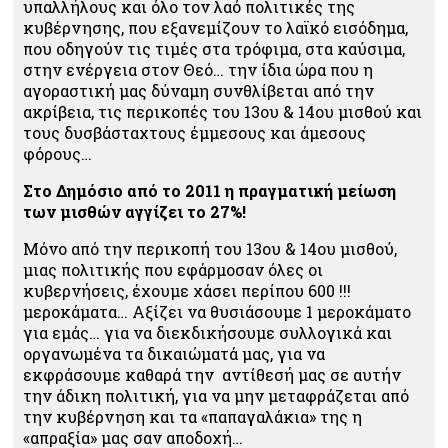
υπαλλήλους και όλο τον λαό πολιτικές της
κυβέρνησης, που εξανεμίζουν το λαϊκό εισόδημα,
που οδηγούν τις τιμές στα τρόφιμα, στα καύσιμα,
στην ενέργεια στον Θεό… την ίδια ώρα που η
αγοραστική μας δύναμη συνθλίβεται από την
ακρίβεια, τις περικοπές του 13
ου
& 14
ου
μισθού και
τους δυσβάσταχτους έμμεσους και άμεσους
φόρους…
Στο Δημόσιο από το 2011 η πραγματική μείωση
των μισθών αγγίζει το 27%!
Μόνο από την περικοπή του 13
ου
& 14
ου
μισθού,
μιας πολιτικής που εφάρμοσαν όλες οι
κυβερνήσεις, έχουμε χάσει περίπου 600 !!!
μεροκάματα… Αξίζει να θυσιάσουμε 1 μεροκάματο
για εμάς… για να διεκδικήσουμε συλλογικά και
οργανωμένα τα δικαιώματά μας, για να
εκφράσουμε καθαρά την αντίθεσή μας σε αυτήν
την άδικη πολιτική, για να μην μεταφράζεται από
την κυβέρνηση και τα «παπαγαλάκια» της η
«απραξία» μας σαν αποδοχή…