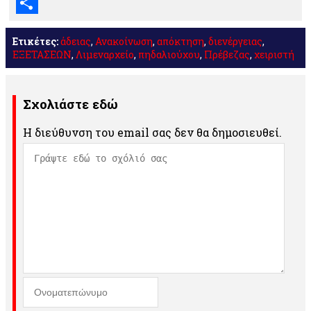
Email
Μοιραστείτε
Ετικέτες:
άδειας
,
Ανακοίνωση
,
απόκτηση
,
διενέργειας
,
ΕΞΕΤΑΣΕΩΝ
,
Λιμεναρχείο
,
πηδαλιούχου
,
Πρέβεζας
,
χειριστή
Σχολιάστε εδώ
Η διεύθυνση του email σας δεν θα δημοσιευθεί.