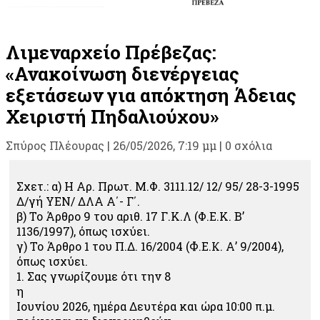
Λιμεναρχείο Πρέβεζας:
«Ανακοίνωση διενέργειας
εξετάσεων για απόκτηση Άδειας
Χειριστή Πηδαλιούχου»
Σπύρος Πλέουρας
|
26/05/2026, 7:19 μμ |
0 σχόλια
Σχετ.: α) Η Αρ. Πρωτ. Μ.Φ. 3111.12/ 12/ 95/ 28-3-1995
Δ/γή ΥΕΝ/ ΔΛΑ Α΄- Γ΄.
β) Το Άρθρο 9 του αριθ. 17 Γ.Κ.Λ (Φ.Ε.Κ. Β’
1136/1997), όπως ισχύει.
γ) Το Άρθρο 1 του П.Δ. 16/2004 (Ф.Е.К. А’ 9/2004),
όπως ισχύει.
1. Σας γνωρίζουμε ότι την 8
η
Ιουνίου 2026, ημέρα Δευτέρα και ώρα 10:00 π.μ.