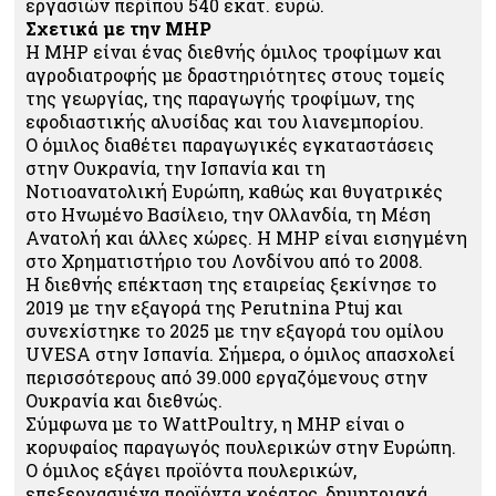
εργασιών περίπου 540 εκατ. ευρώ.
Σχετικά με την MHP
Η MHP είναι ένας διεθνής όμιλος τροφίμων και
αγροδιατροφής με δραστηριότητες στους τομείς
της γεωργίας, της παραγωγής τροφίμων, της
εφοδιαστικής αλυσίδας και του λιανεμπορίου.
Ο όμιλος διαθέτει παραγωγικές εγκαταστάσεις
στην Ουκρανία, την Ισπανία και τη
Νοτιοανατολική Ευρώπη, καθώς και θυγατρικές
στο Ηνωμένο Βασίλειο, την Ολλανδία, τη Μέση
Ανατολή και άλλες χώρες. Η MHP είναι εισηγμένη
στο Χρηματιστήριο του Λονδίνου από το 2008.
Η διεθνής επέκταση της εταιρείας ξεκίνησε το
2019 με την εξαγορά της Perutnina Ptuj και
συνεχίστηκε το 2025 με την εξαγορά του ομίλου
UVESA στην Ισπανία. Σήμερα, ο όμιλος απασχολεί
περισσότερους από 39.000 εργαζόμενους στην
Ουκρανία και διεθνώς.
Σύμφωνα με το WattPoultry, η MHP είναι ο
κορυφαίος παραγωγός πουλερικών στην Ευρώπη.
Ο όμιλος εξάγει προϊόντα πουλερικών,
επεξεργασμένα προϊόντα κρέατος, δημητριακά,