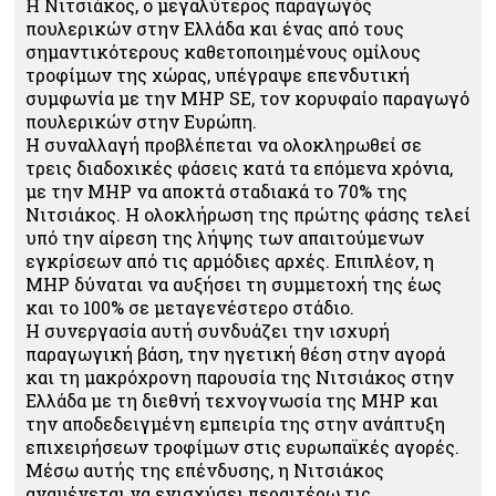
Η Νιτσιάκος, ο μεγαλύτερος παραγωγός
πουλερικών στην Ελλάδα και ένας από τους
σημαντικότερους καθετοποιημένους ομίλους
τροφίμων της χώρας, υπέγραψε επενδυτική
συμφωνία με την MHP SE, τον κορυφαίο παραγωγό
πουλερικών στην Ευρώπη.
Η συναλλαγή προβλέπεται να ολοκληρωθεί σε
τρεις διαδοχικές φάσεις κατά τα επόμενα χρόνια,
με την MHP να αποκτά σταδιακά το 70% της
Νιτσιάκος. Η ολοκλήρωση της πρώτης φάσης τελεί
υπό την αίρεση της λήψης των απαιτούμενων
εγκρίσεων από τις αρμόδιες αρχές. Επιπλέον, η
MHP δύναται να αυξήσει τη συμμετοχή της έως
και το 100% σε μεταγενέστερο στάδιο.
Η συνεργασία αυτή συνδυάζει την ισχυρή
παραγωγική βάση, την ηγετική θέση στην αγορά
και τη μακρόχρονη παρουσία της Νιτσιάκος στην
Ελλάδα με τη διεθνή τεχνογνωσία της MHP και
την αποδεδειγμένη εμπειρία της στην ανάπτυξη
επιχειρήσεων τροφίμων στις ευρωπαϊκές αγορές.
Μέσω αυτής της επένδυσης, η Νιτσιάκος
αναμένεται να ενισχύσει περαιτέρω τις