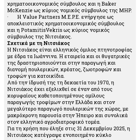
χρηματοοικονομικός σύμβουλος και η Baker
McKenzie ως κύριος νομικός σύμβουλος της MHP.
· Η Value Partners M.E.P.E. ενήργησε ως
αποκλειστικός χρηματοοικονομικός σύμβουλος
και η PotamitisVekris ως κύριος νομικός
σύμβουλος της Νιτσιάκος.
Σχετικά με τη Νιτσιάκος
Η Νιτσιάκος είναι ελληνικός όμιλος πτηνοτροφίας
με έδρα τα Ιωάννινα. Η εταιρεία και οι θυγατρικές
της δραστηριοποιούνται στην παραγωγή και
διανομή πουλερικών, κρέατος, ζωοτροφών και
τροφών για κατοικίδια.
Από την ίδρυσή της τη δεκαετία του 1970, η
Νιτσιάκος έχει εξελιχθεί σε έναν από τους
κορυφαίους καθετοποιημένους ομίλους
παραγωγής τροφίμων στην Ελλάδα και στον
μεγαλύτερο παραγωγό πουλερικών της χώρας, με
μακρόχρονη παρουσία στην Ήπειρο και συνολικά
στον ελληνικό αγροδιατροφικό τομέα.
Για τη χρήση που έληξε στις 31 Δεκεμβρίου 2025, η
Νιτσιάκος κατέγραψε ενοποιημένο κύκλο