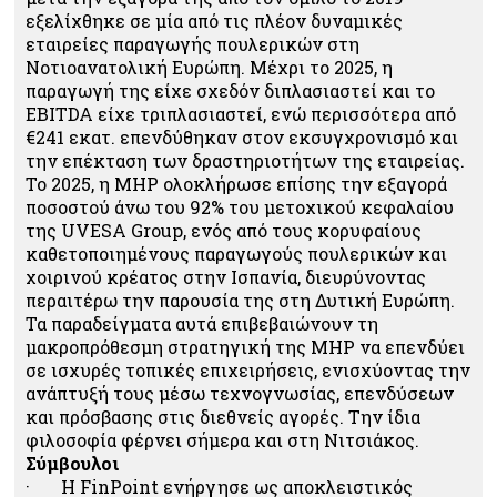
εξελίχθηκε σε μία από τις πλέον δυναμικές
εταιρείες παραγωγής πουλερικών στη
Νοτιοανατολική Ευρώπη. Μέχρι το 2025, η
παραγωγή της είχε σχεδόν διπλασιαστεί και το
EBITDA είχε τριπλασιαστεί, ενώ περισσότερα από
€241 εκατ. επενδύθηκαν στον εκσυγχρονισμό και
την επέκταση των δραστηριοτήτων της εταιρείας.
Το 2025, η MHP ολοκλήρωσε επίσης την εξαγορά
ποσοστού άνω του 92% του μετοχικού κεφαλαίου
της UVESA Group, ενός από τους κορυφαίους
καθετοποιημένους παραγωγούς πουλερικών και
χοιρινού κρέατος στην Ισπανία, διευρύνοντας
περαιτέρω την παρουσία της στη Δυτική Ευρώπη.
Τα παραδείγματα αυτά επιβεβαιώνουν τη
μακροπρόθεσμη στρατηγική της MHP να επενδύει
σε ισχυρές τοπικές επιχειρήσεις, ενισχύοντας την
ανάπτυξή τους μέσω τεχνογνωσίας, επενδύσεων
και πρόσβασης στις διεθνείς αγορές. Την ίδια
φιλοσοφία φέρνει σήμερα και στη Νιτσιάκος.
Σύμβουλοι
· Η FinPoint ενήργησε ως αποκλειστικός