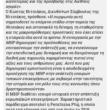
καινοτομίας και της πρόσβασης στις διεθνείς
αγορές
».
Ο Κώστας Νιτσιάκος, Διευθύνων Σύμβουλος της
Νιτσιάκος, πρόσθεσε: «
Η συμφωνία αυτή
σηματοδοτεί το επόμενο στάδιο στην πορεία της
Νιτσιάκος και αντανακλά τη δύναμη, τη σταθερότητα
και τις μακροπρόθεσμες προοπτικές που έχει χτίσει
η εταιρεία όλα αυτά τα χρόνια. Η συνεργασία με την
MHP δημιουργεί τις προϋποθέσεις για να
επιταχύνουμε την ανάπτυξή μας, να ενισχύσουμε
την επενδυτική μας δυναμική και να διευρύνουμε τη
διεθνή μας παρουσία, παραμένοντας πιστοί στις
αξίες και τους ανθρώπους μας. Αυτό που μας
δημιουργεί εμπιστοσύνη είναι η αποδεδειγμένη
προσέγγιση της MHP στην ανάπτυξη ισχυρών
τοπικών επιχειρήσεων, με σεβασμό στην ταυτότητα,
την ιστορία και τον ρόλο τους στις κοινωνίες όπου
δραστηριοποιούνται
».
Η MHP διαθέτει ισχυρό ιστορικό στην ανάπτυξη
ευρωπαϊκών επιχειρήσεων. Χαρακτηριστικό
παράδειγμα αποτελεί η Perutnina Ptuj, η οποία
μετά την εξαγορά της από τον όμιλο το 2019