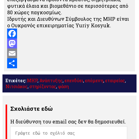
φυτικά έλαια και βιομεθάνιο σε περισσότερες από
80 χώρες παγκοσμίως.
Ιδρυτής και Διευθύνων Σύμβουλος της MHP είναι
ο Ουκρανός επιχειρηματίας Yuriy Kosyuk.
Facebook
Mastodon
Email
Μοιραστείτε
Ετικέτες:
MHP
,
Ανάπτυξης
,
επενδύει
,
επόμενη
,
εταιρείας
,
Νιτσιάκος
,
στηρίζοντας
,
φάση
Σχολιάστε εδώ
Η διεύθυνση του email σας δεν θα δημοσιευθεί.