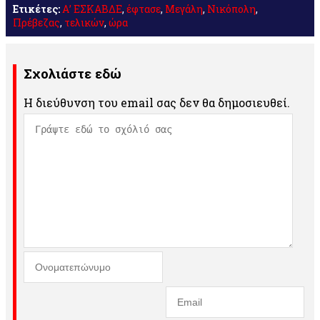
Ετικέτες:
Α’ ΕΣΚΑΒΔΕ
,
έφτασε
,
Μεγάλη
,
Νικόπολη
,
Πρέβεζας
,
τελικών
,
ώρα
Σχολιάστε εδώ
Η διεύθυνση του email σας δεν θα δημοσιευθεί.