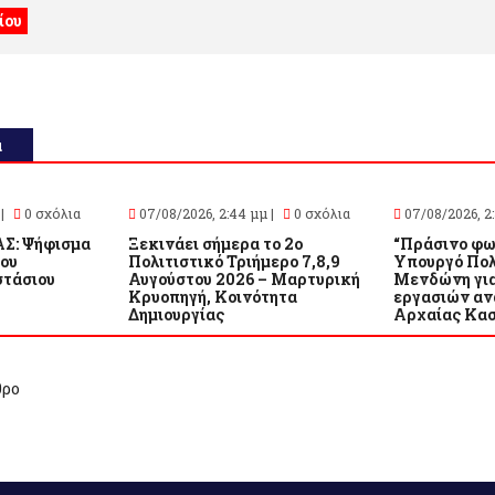
α
 |
0 σχόλια
07/08/2026, 2:44 μμ |
0 σχόλια
07/08/2026, 2:
Σ: Ψήφισμα
Ξεκινάει σήμερα το 2ο
“Πράσινο φω
του
Πολιτιστικό Τριήμερο 7,8,9
Υπουργό Πολ
τάσιου
Αυγούστου 2026 – Μαρτυρική
Μενδώνη για
Κρυοπηγή, Κοινότητα
εργασιών αν
Δημιουργίας
Αρχαίας Κα
θρο