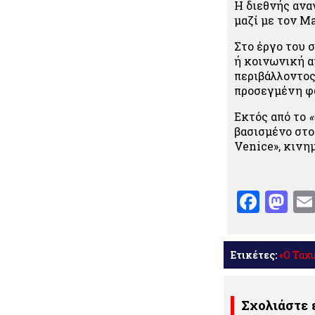
Η διεθνής ανα
μαζί με τον M
Στο έργο του 
ή κοινωνική α
περιβάλλοντος
προσεγμένη φ
Εκτός από το
«
βασισμένο στο
Venice», κινη
Face
Ma
Ετικέτες:
«Ο Ταχ
Σχολιάστε