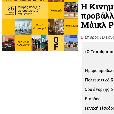
Η Κινημ
προβάλλ
Μάικλ Ρ
Σπύρος Πλέου
«Ο Ταχυδρόμο
Ημέρα προβολή
Πολιτιστικό 
Ώρα έναρξης: 2
Είσοδος
Γενική είσοδος