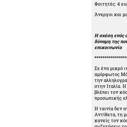
Φοιτητές: 4 ε
Άνεργοι και μ
Η σχέση ενός α
δύναμη της ποί
επικοινωνία
****************
Σε ένα μικρό ι
αμόρφωτος Μάρ
την αλληλογραφ
στην Ιταλία. Η
βλέπει τον κόσ
προσωπικής ε
Η ταινία δεν 
Αντίθετα, τη 
κανείς τον κό
συζητήσεις του