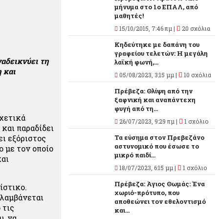
μήνυμα στο 1ο ΕΠΑΛ, από
μαθητές!
15/10/2015, 7:46 πμ |
20 σχόλια
Κηδεύτηκε με δαπάνη του
γραφείου τελετών: Η μεγάλη
ναδεικνύει τη
λαϊκή φωνή,...
 και
05/08/2023, 3:15 μμ |
10 σχόλια
Πρέβεζα: Θλίψη από την
ξαφνική και αναπάντεχη
φυγή από τη...
σχετικά
26/07/2023, 9:29 πμ |
1 σχόλιο
και παραδίδει
ει εξόριστος
Τα εύσημα στον Πρεβεζάνο
αστυνομικό που έσωσε το
ο με τον οποίο
μικρό παιδί...
και
18/07/2023, 6:15 μμ |
1 σχόλιο
Πρέβεζα: Άγιος Θωμάς: Ένα
ίστικο.
χωριό-πρότυπο, που
ιλαμβάνεται
αποθεώνει τον εθελοντισμό
 τις
και...
υ, να