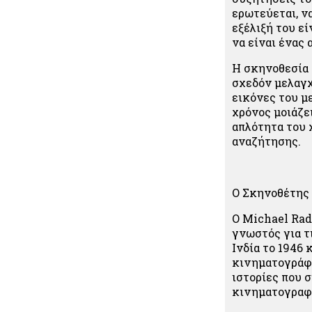
ερωτεύεται, ν
εξέλιξή του εί
να είναι ένας
Η σκηνοθεσία 
σχεδόν μελαγχ
εικόνες του μ
χρόνος μοιάζε
απλότητα του 
αναζήτησης.
Ο Σκηνοθέτης
Ο Michael Rad
γνωστός για τ
Ινδία το 1946
κινηματογράφο
ιστορίες που 
κινηματογραφ