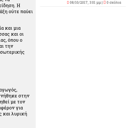
08/10/2017, 3:01 μμ |
0 σχόλια
είδηση. Η
τάξη ούτε παύει
α και μια
σσας και οι
ας, όπου ο
αι την
 εσωτερικής
ραγωγός,
εννήθηκε στην
ηθεί με τον
αφέρον για
 και λυρική