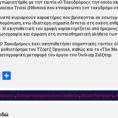
γνώριση ήρθε με την ταινία «Ο Ταχυδρόμος», την οποία 
assimo Troisi (Ηθοποιό που ενσαρκώνει τον ταχυδρόμο στ
συχνά κυριαρχούν χαρακτήρες που βρίσκονται σε εσωτε
πομόνωση, ενώ ιδιαίτερη σημασία δίνεται στη σχέση ανθ
. Η σκηνοθετική του γραφή χαρακτηρίζεται από ήρεμους
ωτογραφία και έμφαση στη συναισθηματική αλήθεια των
Ο Ταχυδρόμος»
, έχει σκηνοθετήσει σημαντικές ταινίες όπ
 μυθιστόρημα του Τζορτζ Όργουελ, καθώς και το «The Me
ματογραφική μεταφορά του έργου του Ουίλιαμ Σαίξπηρ.
book
stodon
Email
Μοιραστείτε
υδρόμος»
,
Κινηματογραφική Λέσχη Πρέβεζας
,
Μάικλ Ράντφορντ
,
π
 εδώ