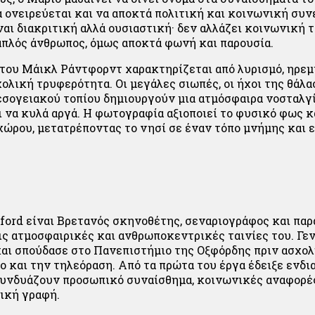
α ονειρεύεται και να αποκτά πολιτική και κοινωνική συν
ναι διακριτική αλλά ουσιαστική· δεν αλλάζει κοινωνική 
 απλός άνθρωπος, όμως αποκτά φωνή και παρουσία.
του Μάικλ Ράντφορντ χαρακτηρίζεται από λυρισμό, ηρεμί
ολική τρυφερότητα. Οι μεγάλες σιωπές, οι ήχοι της θάλα
εσογειακού τοπίου δημιουργούν μια ατμόσφαιρα νοσταλγί
ι να κυλά αργά. Η φωτογραφία αξιοποιεί το φυσικό φως κ
χώρου, μετατρέποντας το νησί σε έναν τόπο μνήμης και
ford είναι Βρετανός σκηνοθέτης, σεναριογράφος και πα
ις ατμοσφαιρικές και ανθρωποκεντρικές ταινίες του. Γ
 και σπούδασε στο Πανεπιστήμιο της Οξφόρδης πριν ασχολ
 και την τηλεόραση. Από τα πρώτα του έργα έδειξε ενδι
συνδυάζουν προσωπικό συναίσθημα, κοινωνικές αναφορές
ική γραφή.