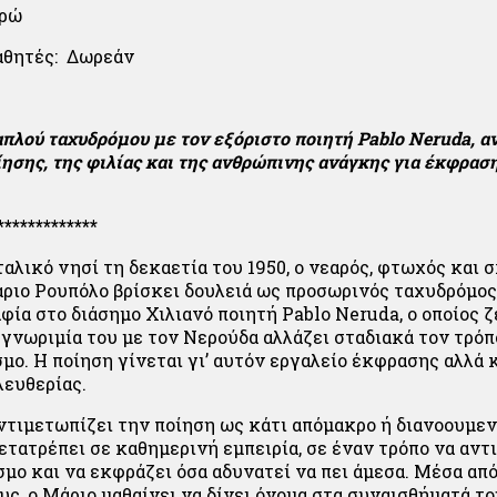
υρώ
αθητές: Δωρεάν
πλού ταχυδρόμου με τον εξόριστο ποιητή Pablo Neruda, α
ησης, της φιλίας και της ανθρώπινης ανάγκης για έκφραση
*************
ταλικό νησί τη δεκαετία του 1950, ο νεαρός, φτωχός και 
ιο Ρουπόλο βρίσκει δουλειά ως προσωρινός ταχυδρόμος 
ία στο διάσημο Χιλιανό ποιητή Pablo Neruda, ο οποίος ζ
 γνωριμία του με τον Νερούδα αλλάζει σταδιακά τον τρόπ
μο. Η ποίηση γίνεται γι’ αυτόν εργαλείο έκφρασης αλλά 
λευθερίας.
αντιμετωπίζει την ποίηση ως κάτι απόμακρο ή διανοουμεν
μετατρέπει σε καθημερινή εμπειρία, σε έναν τρόπο να αντ
σμο και να εκφράζει όσα αδυνατεί να πει άμεσα. Μέσα από
ς, ο Μάριο μαθαίνει να δίνει όνομα στα συναισθήματά το