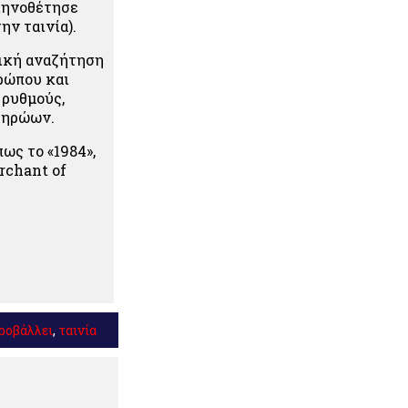
σκηνοθέτησε
ην ταινία).
ρική αναζήτηση
ρώπου και
 ρυθμούς,
 ηρώων.
ως το «1984»,
rchant of
ροβάλλει
,
ταινία