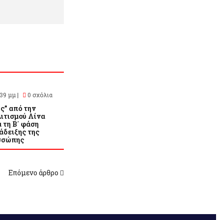
39 μμ |
0 σχόλια
ς” από την
ιτισμού Λίνα
 τη Β΄ φάση
άδειξης της
σσώπης
Επόμενο άρθρο