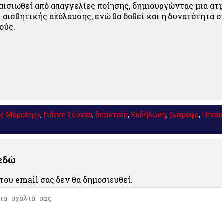
λαισιωθεί από απαγγελίες ποίησης, δημιουργώντας μια ατ
 αισθητικής απόλαυσης, ενώ θα δοθεί και η δυνατότητα 
ούς.
ης Μόραλης»
,
Γιάννη Σούγκα
,
δημοτική
,
Εκδήλωση
,
ζωγράφο
,
Πινα
 εδώ
του email σας δεν θα δημοσιευθεί.