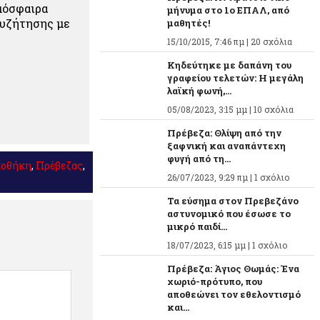
μόσφαιρα
μήνυμα στο 1ο ΕΠΑΛ, από
συζήτησης με
μαθητές!
15/10/2015, 7:46 πμ |
20 σχόλια
Κηδεύτηκε με δαπάνη του
γραφείου τελετών: Η μεγάλη
λαϊκή φωνή,...
05/08/2023, 3:15 μμ |
10 σχόλια
Πρέβεζα: Θλίψη από την
ξαφνική και αναπάντεχη
φυγή από τη...
κοθήκη
,
Πρέβεζας
,
26/07/2023, 9:29 πμ |
1 σχόλιο
Τα εύσημα στον Πρεβεζάνο
αστυνομικό που έσωσε το
μικρό παιδί...
18/07/2023, 6:15 μμ |
1 σχόλιο
Πρέβεζα: Άγιος Θωμάς: Ένα
χωριό-πρότυπο, που
αποθεώνει τον εθελοντισμό
και...