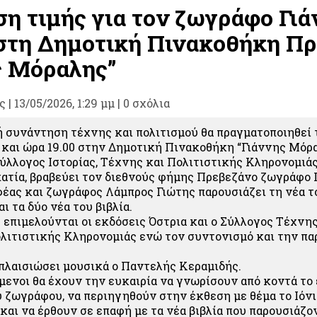
η τιμής για τον ζωγράφο Γιά
στη Δημοτική Πινακοθήκη Πρ
ς Μόραλης”
ς
|
13/05/2026, 1:29 μμ |
0 σχόλια
 συνάντηση τέχνης και πολιτισμού θα πραγματοποιηθεί
 και ώρα 19.00 στην Δημοτική Πινακοθήκη “Γιάννης Μόραλ
Σύλλογος Ιστορίας, Τέχνης και Πολιτιστικής Κληρονομιά
ατία, βραβεύει τον διεθνούς φήμης Πρεβεζάνο ζωγράφο 
έας και ζωγράφος Λάμπρος Γιώτης παρουσιάζει τη νέα τ
 τα δύο νέα του βιβλία.
επιμελούνται οι εκδόσεις Όστρια και ο Σύλλογος Τέχνης
λιτιστικής Κληρονομιάς ενώ τον συντονισμό και την πα
 πλαισιώσει μουσικά ο Παντελής Κεραμιδής.
μενοι θα έχουν την ευκαιρία να γνωρίσουν από κοντά το 
 ζωγράφου, να περιηγηθούν στην έκθεση με θέμα το Ιόνι
και να έρθουν σε επαφή με τα νέα βιβλία που παρουσιάζον