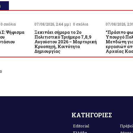
α
0 σχόλια
07/08/2026, 2:44 μμ |
0 σχόλια
07/08/2026, 2:3
Σ: Ψήφισμα
Ξεκινάει σήμερα το 2ο
“Πράσινο φω
του
Πολιτιστικό Τριήμερο 7,8,9
Υπουργό Πολ
τάσιου
Αυγούστου 2026 – Μαρτυρική
Μενδώνη για
Κρυοπηγή, Κοινότητα
εργασιών αν
Δημιουργίας
Αρχαίας Κα
ο
ΚΑΤΗΓΟΡΙΕΣ
Editorial
Πρέβε
Ελλάδα
Δήμος