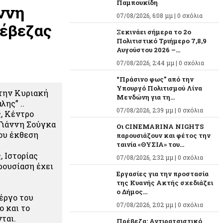
Παμπουκίδη
ννη
07/08/2026, 6:08 μμ |
0 σχόλια
έβεζας
Ξεκινάει σήμερα το 2ο
Πολιτιστικό Τριήμερο 7,8,9
Αυγούστου 2026 –...
07/08/2026, 2:44 μμ |
0 σχόλια
“Πράσινο φως” από την
Υπουργό Πολιτισμού Λίνα
 την Κυριακή
Μενδώνη για τη...
ης” ..
07/08/2026, 2:39 μμ |
0 σχόλια
ς, Κέντρο
Γιάννη Σούγκα
Οι CINEMARINA NIGHTS
ου έκθεση
παρουσιάζουν και φέτος την
ταινία «ΘΥΣΙΑ» του...
, Ιστορίας
07/08/2026, 2:32 μμ |
0 σχόλια
ρουσίαση έχει
Εργασίες για την προστασία
της Κυανής Ακτής σχεδιάζει
ο Δήμος...
έργο του
07/08/2026, 2:02 μμ |
0 σχόλια
ο και το
ται.
Πρέβεζα: Αντιρατσιστικό