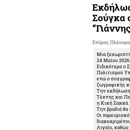
Εκδήλωσ
Σούγκα 
“Γιάννη
Σπύρος Πλέουρα
Μια ξεχωριστή
24 Μαίου 2026
Ειδικότερα ο 
Πολιτισμού Υπ
ενώ ο συγγραφ
ζωγραφικής και
Την εκδήλωση 
Τέχνης και Πο
η Κική Σακκά.
Την βραδιά θα
Οι παρευρισκό
διακεκριμένου
Αιγαίο, καθώς 