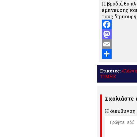
Η βραδιά θα π
έμπνευσης και
τους δημιουργ
Facebook
Mastodon
Email
Μοιραστείτε
Ετικέτες:
«Γιάνν
ΤΙΜΗΣ
Σχολιάστε
Η διεύθυνση 