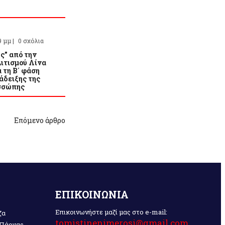
9 μμ |
0 σχόλια
ς” από την
ιτισμού Λίνα
 τη Β΄ φάση
άδειξης της
σσώπης
Επόμενο άρθρο
ΕΠΙΚΟΙΝΩΝΙΑ
Επικοινωνήστε μαζί μας στο e-mail:
ζα
tomistinenimerosi@gmail.com
 Πάργας